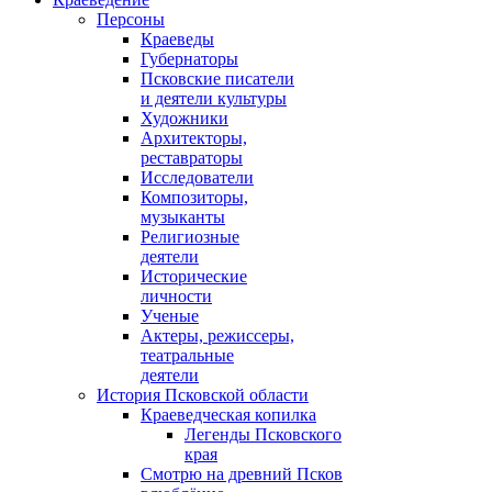
Персоны
Краеведы
Губернаторы
Псковские писатели
и деятели культуры
Художники
Архитекторы,
реставраторы
Исследователи
Композиторы,
музыканты
Религиозные
деятели
Исторические
личности
Ученые
Актеры, режиссеры,
театральные
деятели
История Псковской области
Краеведческая копилка
Легенды Псковского
края
Смотрю на древний Псков