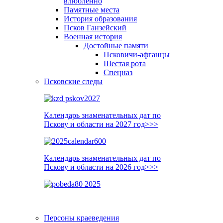
влюблённо
Памятные места
История образования
Псков Ганзейский
Военная история
Достойные памяти
Псковичи-афганцы
Шестая рота
Спецназ
Псковские следы
Календарь знаменательных дат по
Пскову и области на 2027 год>>>
Календарь знаменательных дат по
Пскову и области на 2026 год>>>
Персоны краеведения