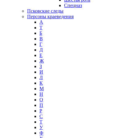
Спецназ
Псковские следы
Персоны краеведения
А
T
Б
В
Г
Д
Е
Ж
З
И
Л
К
М
Н
О
П
Р
С
Т
У
Ф