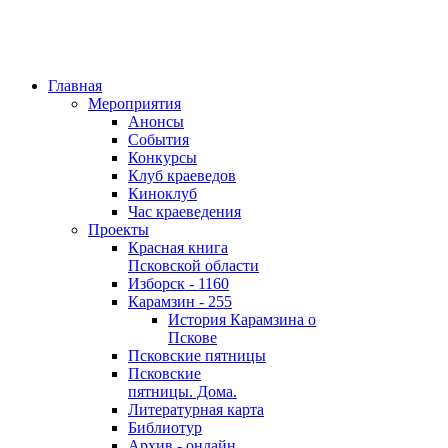
Главная
Мероприятия
Анонсы
События
Конкурсы
Клуб краеведов
Киноклуб
Час краеведения
Проекты
Красная книга
Псковской области
Изборск - 1160
Карамзин - 255
История Карамзина о
Пскове
Псковские пятницы
Псковские
пятницы. Дома.
Литературная карта
Библиотур
Архив - онлайн