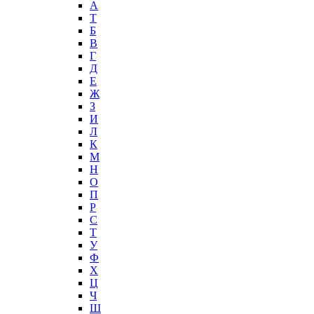
А
T
Б
В
Г
Д
Е
Ж
З
И
Л
К
М
Н
О
П
Р
С
Т
У
Ф
Х
Ц
Ч
Ш