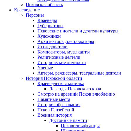
Псковская область
Краеведение
Персоны
Краеведы
Губернаторы
Псковские писатели и деятели культуры
Художники
Архитекторы, реставраторы
Исследователи
Композиторы, музыканты
Религиозные деятели
Исторические личности
Ученые
Актеры, режиссеры, театральные деятели
История Псковской области
Краеведческая копилка
Легенды Псковского края
Смотрю на древний Псков влюблённо
Памятные места
История образования
Псков Ганзейский
Военная история
Достойные памяти
Псковичи-афганцы
Шестая рота