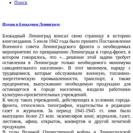
Поиск
Издано в блокадном Ленинграде
Блокадный Ленинград вписал свою страницу в историю
книгоиздания. 5 июля 1942 года было принято Постановление
Военного совета Ленинградского фронта о необходимых
мероприятиях по превращению Ленинграда в город-фронт, в
котором говорилось, что «…решение этой задачи требует
оставления в Ленинграде только необходимого минимума
самодеятельного населения». В этот минимум, наряду с
трудящимися, которые обслуживали военную, топливно-
энергетическую промышленности, транспорт, а также
предприятия, выпускавшие необходимую продукцию для
остающегося в городе населения, входили работники
культурно-просветительных учреждений.
К числу таких учреждений, действующих в условиях города-
фронта, относились типографии, издательства и редакции
газет и журналов. За период 1941-1945 гг. ими было
выпущено более 23 млн. экземпляров книг, журналов, газет,
листовок, афиш, открыток, конвертов и другой печатной
продукции.
В годы Великой Отечественной войны и Ленинградской