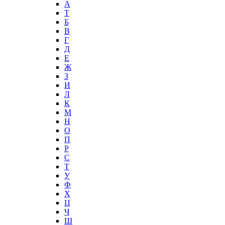
А
T
Б
В
Г
Д
Е
Ж
З
И
Л
К
М
Н
О
П
Р
С
Т
У
Ф
Х
Ц
Ч
Ш