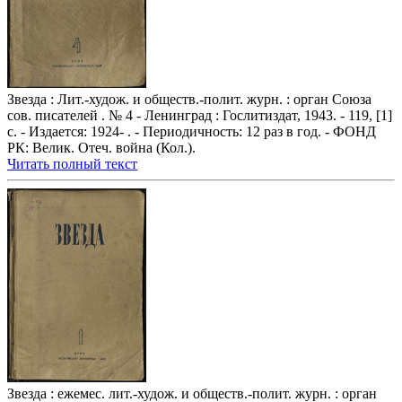
Звезда : Лит.-худож. и обществ.-полит. журн. : орган Союза
сов. писателей . № 4 - Ленинград : Гослитиздат, 1943. - 119, [1]
с. - Издается: 1924- . - Периодичность: 12 раз в год. - ФОНД
РК: Велик. Отеч. война (Кол.).
Читать полный текст
Звезда : ежемес. лит.-худож. и обществ.-полит. журн. : орган