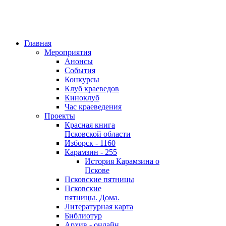
Главная
Мероприятия
Анонсы
События
Конкурсы
Клуб краеведов
Киноклуб
Час краеведения
Проекты
Красная книга
Псковской области
Изборск - 1160
Карамзин - 255
История Карамзина о
Пскове
Псковские пятницы
Псковские
пятницы. Дома.
Литературная карта
Библиотур
Архив - онлайн