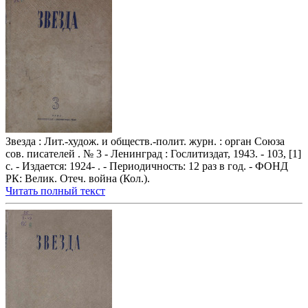
Звезда : Лит.-худож. и обществ.-полит. журн. : орган Союза
сов. писателей . № 3 - Ленинград : Гослитиздат, 1943. - 103, [1]
с. - Издается: 1924- . - Периодичность: 12 раз в год. - ФОНД
РК: Велик. Отеч. война (Кол.).
Читать полный текст