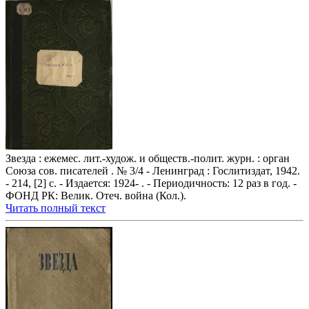
Звезда : ежемес. лит.-худож. и обществ.-полит. журн. : орган
Союза сов. писателей . № 3/4 - Ленинград : Гослитиздат, 1942.
- 214, [2] с. - Издается: 1924- . - Периодичность: 12 раз в год. -
ФОНД РК: Велик. Отеч. война (Кол.).
Читать полный текст