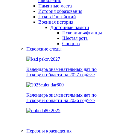
влюблённо
Памятные места
История образования
Псков Ганзейский
Военная история
Достойные памяти
Псковичи-афганцы
Шестая рота
Спецназ
Псковские следы
Календарь знаменательных дат по
Пскову и области на 2027 год>>>
Календарь знаменательных дат по
Пскову и области на 2026 год>>>
Персоны краеведения