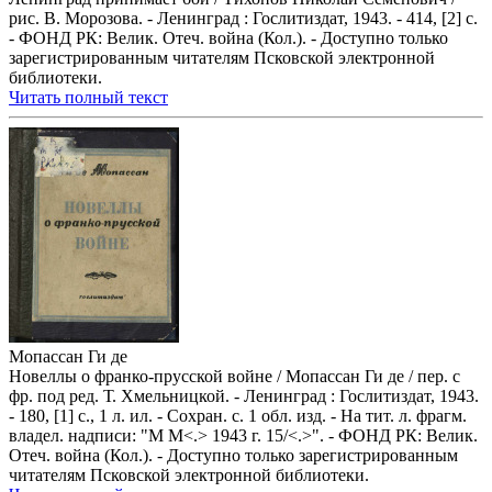
рис. В. Морозова. - Ленинград : Гослитиздат, 1943. - 414, [2] с.
- ФОНД РК: Велик. Отеч. война (Кол.). - Доступно только
зарегистрированным читателям Псковской электронной
библиотеки.
Читать полный текст
Мопассан Ги де
Новеллы о франко-прусской войне / Мопассан Ги де / пер. с
фр. под ред. Т. Хмельницкой. - Ленинград : Гослитиздат, 1943.
- 180, [1] с., 1 л. ил. - Сохран. с. 1 обл. изд. - На тит. л. фрагм.
владел. надписи: "М М<.> 1943 г. 15/<.>". - ФОНД РК: Велик.
Отеч. война (Кол.). - Доступно только зарегистрированным
читателям Псковской электронной библиотеки.