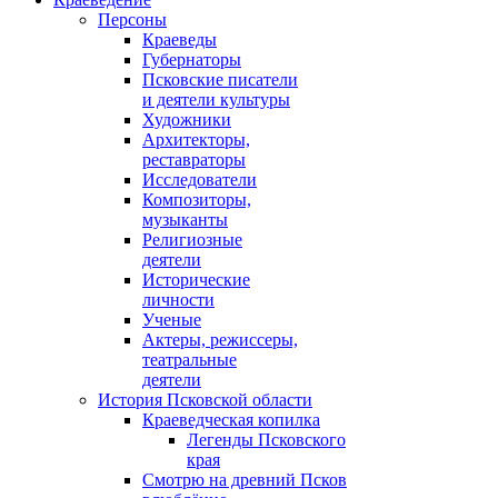
Персоны
Краеведы
Губернаторы
Псковские писатели
и деятели культуры
Художники
Архитекторы,
реставраторы
Исследователи
Композиторы,
музыканты
Религиозные
деятели
Исторические
личности
Ученые
Актеры, режиссеры,
театральные
деятели
История Псковской области
Краеведческая копилка
Легенды Псковского
края
Смотрю на древний Псков