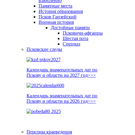
влюблённо
Памятные места
История образования
Псков Ганзейский
Военная история
Достойные памяти
Псковичи-афганцы
Шестая рота
Спецназ
Псковские следы
Календарь знаменательных дат по
Пскову и области на 2027 год>>>
Календарь знаменательных дат по
Пскову и области на 2026 год>>>
Персоны краеведения