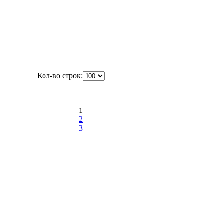
Кол-во строк:
1
2
3