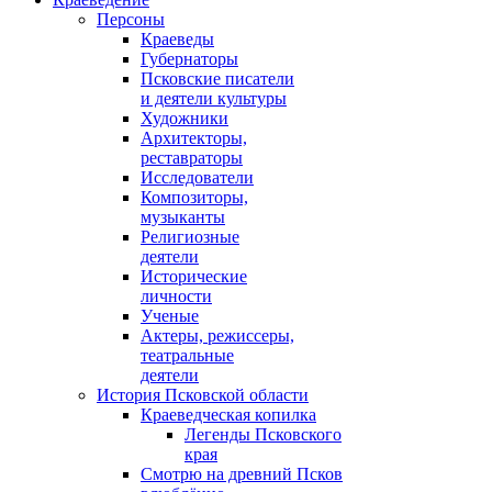
Персоны
Краеведы
Губернаторы
Псковские писатели
и деятели культуры
Художники
Архитекторы,
реставраторы
Исследователи
Композиторы,
музыканты
Религиозные
деятели
Исторические
личности
Ученые
Актеры, режиссеры,
театральные
деятели
История Псковской области
Краеведческая копилка
Легенды Псковского
края
Смотрю на древний Псков