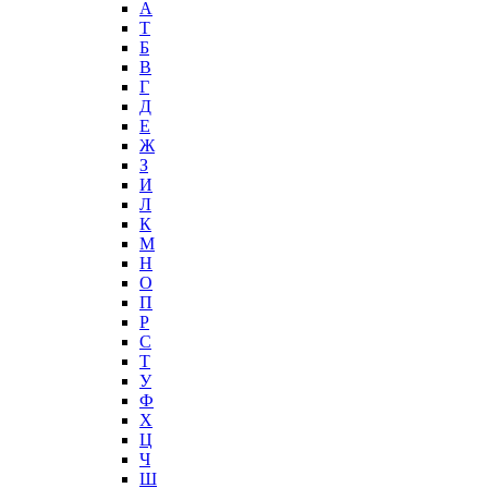
А
T
Б
В
Г
Д
Е
Ж
З
И
Л
К
М
Н
О
П
Р
С
Т
У
Ф
Х
Ц
Ч
Ш