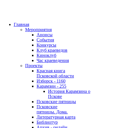
Главная
Мероприятия
Анонсы
События
Конкурсы
Клуб краеведов
Киноклуб
Час краеведения
Проекты
Красная книга
Псковской области
Изборск - 1160
Карамзин - 255
История Карамзина о
Пскове
Псковские пятницы
Псковские
пятницы. Дома.
Литературная карта
Библиотур
Архив - онлайн