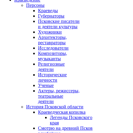
Персоны
Краеведы
Губернаторы
Псковские писатели
и деятели культуры
Художники
Архитекторы,
реставраторы
Исследователи
Композиторы,
музыканты
Религиозные
деятели
Исторические
личности
Ученые
Актеры, режиссеры,
театральные
деятели
История Псковской области
Краеведческая копилка
Легенды Псковского
края
Смотрю на древний Псков