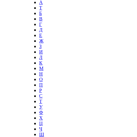
А
T
Б
В
Г
Д
Е
Ж
З
И
Л
К
М
Н
О
П
Р
С
Т
У
Ф
Х
Ц
Ч
Ш