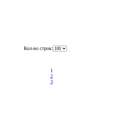
Кол-во строк:
1
2
3