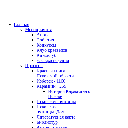
Главная
Мероприятия
Анонсы
События
Конкурсы
Клуб краеведов
Киноклуб
Час краеведения
Проекты
Красная книга
Псковской области
Изборск - 1160
Карамзин - 255
История Карамзина о
Пскове
Псковские пятницы
Псковские
пятницы. Дома.
Литературная карта
Библиотур
Архив - онлайн