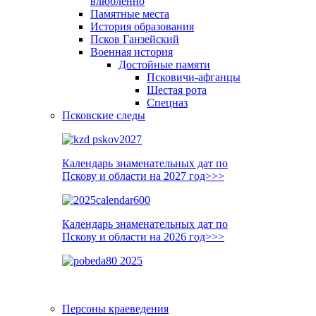
влюблённо
Памятные места
История образования
Псков Ганзейский
Военная история
Достойные памяти
Псковичи-афганцы
Шестая рота
Спецназ
Псковские следы
Календарь знаменательных дат по
Пскову и области на 2027 год>>>
Календарь знаменательных дат по
Пскову и области на 2026 год>>>
Персоны краеведения