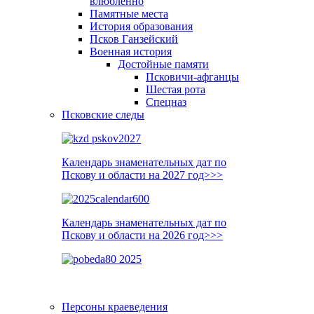
влюблённо
Памятные места
История образования
Псков Ганзейский
Военная история
Достойные памяти
Псковичи-афганцы
Шестая рота
Спецназ
Псковские следы
Календарь знаменательных дат по
Пскову и области на 2027 год>>>
Календарь знаменательных дат по
Пскову и области на 2026 год>>>
Персоны краеведения