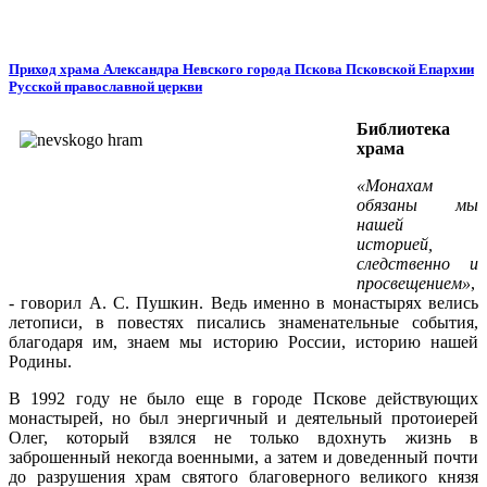
Приход храма Александра Невского города Пскова Псковской Епархии
Русской православной церкви
Библиотека
храма
«Монахам
обязаны мы
нашей
историей,
следственно и
просвещением»
,
- говорил А. С. Пушкин. Ведь именно в монастырях велись
летописи, в повестях писались знаменательные события,
благодаря им, знаем мы историю России, историю нашей
Родины.
В 1992 году не было еще в городе Пскове действующих
монастырей, но был энергичный и деятельный протоиерей
Олег, который взялся не только вдохнуть жизнь в
заброшенный некогда военными, а затем и доведенный почти
до разрушения храм святого благоверного великого князя