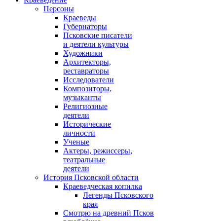
Персоны
Краеведы
Губернаторы
Псковские писатели
и деятели культуры
Художники
Архитекторы,
реставраторы
Исследователи
Композиторы,
музыканты
Религиозные
деятели
Исторические
личности
Ученые
Актеры, режиссеры,
театральные
деятели
История Псковской области
Краеведческая копилка
Легенды Псковского
края
Смотрю на древний Псков