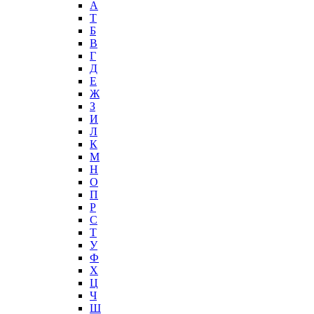
А
T
Б
В
Г
Д
Е
Ж
З
И
Л
К
М
Н
О
П
Р
С
Т
У
Ф
Х
Ц
Ч
Ш