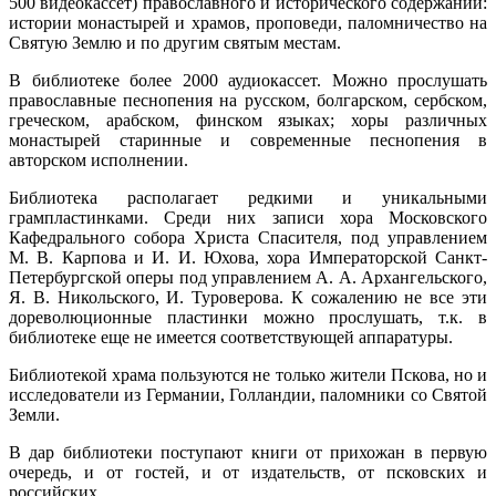
500 видеокассет) православного и исторического содержаний:
истории монастырей и храмов, проповеди, паломничество на
Святую Землю и по другим святым местам.
В библиотеке более 2000 аудиокассет. Можно прослушать
православные песнопения на русском, болгарском, сербском,
греческом, арабском, финском языках; хоры различных
монастырей старинные и современные песнопения в
авторском исполнении.
Библиотека располагает редкими и уникальными
грампластинками. Среди них записи хора Московского
Кафедрального собора Христа Спасителя, под управлением
М. В. Карпова и И. И. Юхова, хора Императорской Санкт-
Петербургской оперы под управлением А. А. Архангельского,
Я. В. Никольского, И. Туроверова. К сожалению не все эти
дореволюционные пластинки можно прослушать, т.к. в
библиотеке еще не имеется соответствующей аппаратуры.
Библиотекой храма пользуются не только жители Пскова, но и
исследователи из Германии, Голландии, паломники со Святой
Земли.
В дар библиотеки поступают книги от прихожан в первую
очередь, и от гостей, и от издательств, от псковских и
российских.