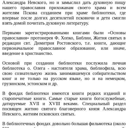
Александра Невского, но и замыслил дать духовную пищу
нашего православия прихожанам своего храма и всем
жителям Пскова созданием при храме библиотеки, где
впервые после долгих десятилетий псковичи и дети смогли
взять домой почитать духовную литературу.
Первыми зарегистрированными книгами были «Основы
православия» протоиерея Ф. Хопко, Библии, Жития святых в
редакции свт. Димитрия Ростовского, т.е. книги, дающие
первоначальное православное образование, или иначе,
введение в христианство.
Основой при создании библиотеки послужила личная
библиотека о. Олега - настоятеля храма, библиофила, всю
свою сознательную жизнь занимавшемуся собирательством
книг и не только на русском языке, но и на немецком,
грузинском, эстонском и др.
В фондах библиотеки имеются книги редких изданий и
старопечатные книги. Самые старые книги богослужебные,
датируемые XVII и XVIII веками. Специальный раздел
посвящен житию святого благоверного князя Александра
Невского, житиям псковских святых.
В библиотечных фондах довольно большая фильмотека (около