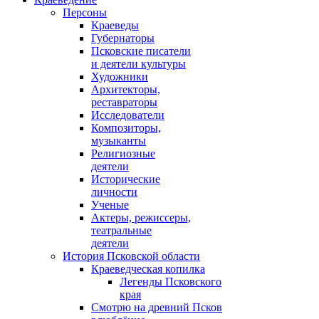
Персоны
Краеведы
Губернаторы
Псковские писатели
и деятели культуры
Художники
Архитекторы,
реставраторы
Исследователи
Композиторы,
музыканты
Религиозные
деятели
Исторические
личности
Ученые
Актеры, режиссеры,
театральные
деятели
История Псковской области
Краеведческая копилка
Легенды Псковского
края
Смотрю на древний Псков