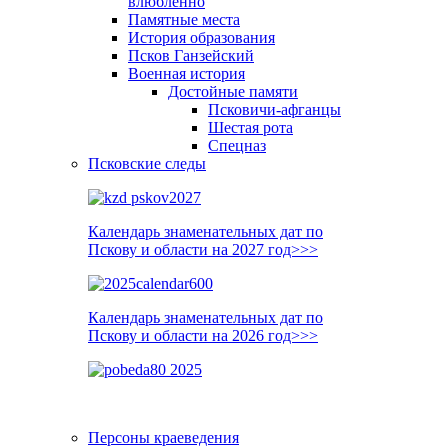
влюблённо
Памятные места
История образования
Псков Ганзейский
Военная история
Достойные памяти
Псковичи-афганцы
Шестая рота
Спецназ
Псковские следы
Календарь знаменательных дат по
Пскову и области на 2027 год>>>
Календарь знаменательных дат по
Пскову и области на 2026 год>>>
Персоны краеведения