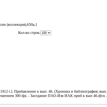
ии (коллекция),650a,1
Кол-во строк:
912 г.]. Прибавление к вып. 46. (Хроника и библиография; вып. 
решением 300 dpi. - Заседание ПАО-Изв ИАК приб к вып 46.djvu .