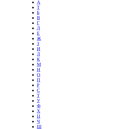
А
T
Б
В
Г
Д
Е
Ж
З
И
Л
К
М
Н
О
П
Р
С
Т
У
Ф
Х
Ц
Ч
Ш