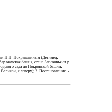
башен П.П. Покрышкиным (Детинец,
Варлаамская башня, стена Запсковья от р.
родского сада до Покровской башни,
еликой, к северу); 3. Постановление. -