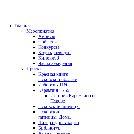
Главная
Мероприятия
Анонсы
События
Конкурсы
Клуб краеведов
Киноклуб
Час краеведения
Проекты
Красная книга
Псковской области
Изборск - 1160
Карамзин - 255
История Карамзина о
Пскове
Псковские пятницы
Псковские
пятницы. Дома.
Литературная карта
Библиотур
Архив - онлайн