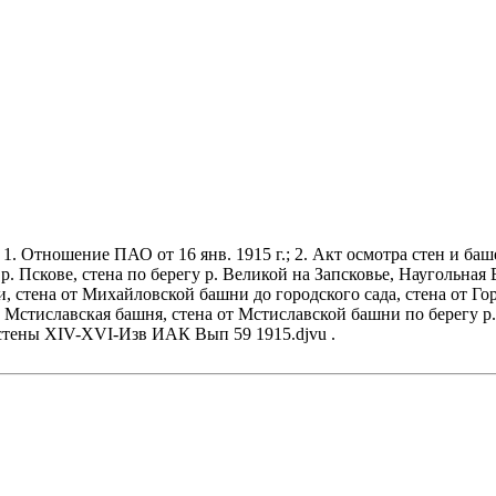
 1. Отношение ПАО от 16 янв. 1915 г.; 2. Акт осмотра стен и 
р. Пскове, стена по берегу р. Великой на Запсковье, Наугольная 
 стена от Михайловской башни до городского сада, стена от Го
Мстиславская башня, стена от Мстиславской башни по берегу р. В
 стены XIV-XVI-Изв ИАК Вып 59 1915.djvu .