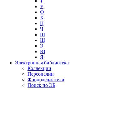
Т
У
Ф
Х
Ц
Ч
Ш
Щ
Э
Ю
Я
Электронная библиотека
Коллекции
Персоналии
Фондодержатели
Поиск по ЭБ