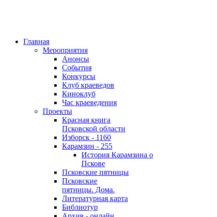
Главная
Мероприятия
Анонсы
События
Конкурсы
Клуб краеведов
Киноклуб
Час краеведения
Проекты
Красная книга
Псковской области
Изборск - 1160
Карамзин - 255
История Карамзина о
Пскове
Псковские пятницы
Псковские
пятницы. Дома.
Литературная карта
Библиотур
Архив - онлайн