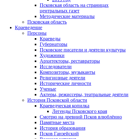
Псковская область на страницах
центральных газет
Методические материалы
Псковская область
Краеведение
Персоны
Краеведы
Губернаторы
Псковские писатели и деятели культуры
Художники
Архитекторы, реставраторы
Исследователи
Композиторы, музыканты
Религиозные деятели
Исторические личности
Ученые
Актеры, режиссеры, театральные деятели
История Псковской области
Краеведческая копилка
Легенды Псковского края
Смотрю на древний Псков влюблённо
Памятные места
История образования
Псков Ганзейский