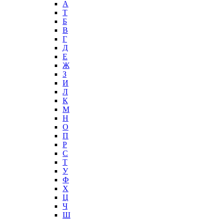
А
T
Б
В
Г
Д
Е
Ж
З
И
Л
К
М
Н
О
П
Р
С
Т
У
Ф
Х
Ц
Ч
Ш