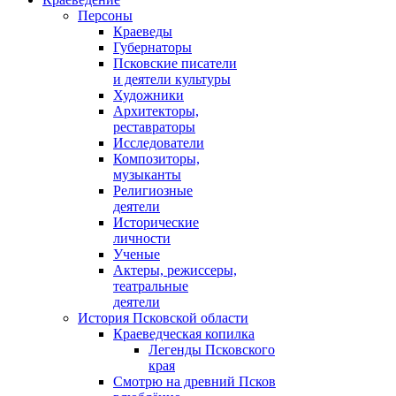
Персоны
Краеведы
Губернаторы
Псковские писатели
и деятели культуры
Художники
Архитекторы,
реставраторы
Исследователи
Композиторы,
музыканты
Религиозные
деятели
Исторические
личности
Ученые
Актеры, режиссеры,
театральные
деятели
История Псковской области
Краеведческая копилка
Легенды Псковского
края
Смотрю на древний Псков