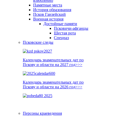
влюблённо
Памятные места
История образования
Псков Ганзейский
Военная история
Достойные памяти
Псковичи-афганцы
Шестая рота
Спецназ
Псковские следы
Календарь знаменательных дат по
Пскову и области на 2027 год>>>
Календарь знаменательных дат по
Пскову и области на 2026 год>>>
Персоны краеведения