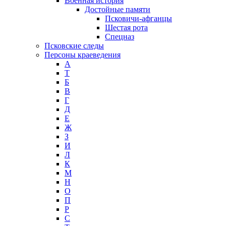
Военная история
Достойные памяти
Псковичи-афганцы
Шестая рота
Спецназ
Псковские следы
Персоны краеведения
А
T
Б
В
Г
Д
Е
Ж
З
И
Л
К
М
Н
О
П
Р
С