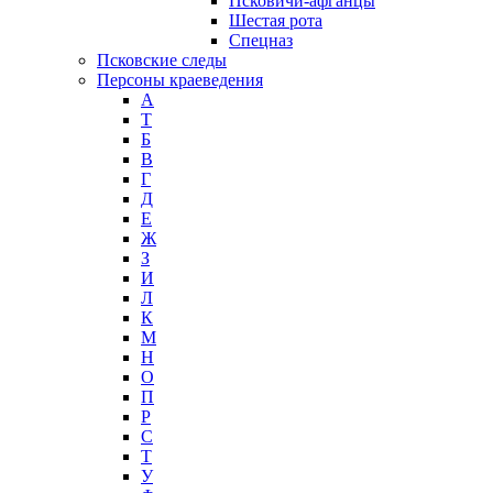
Псковичи-афганцы
Шестая рота
Спецназ
Псковские следы
Персоны краеведения
А
T
Б
В
Г
Д
Е
Ж
З
И
Л
К
М
Н
О
П
Р
С
Т
У