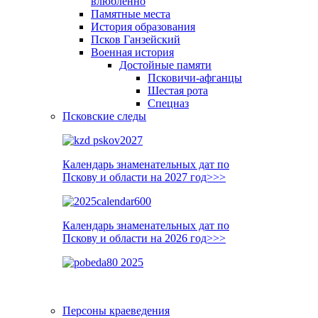
влюблённо
Памятные места
История образования
Псков Ганзейский
Военная история
Достойные памяти
Псковичи-афганцы
Шестая рота
Спецназ
Псковские следы
Календарь знаменательных дат по
Пскову и области на 2027 год>>>
Календарь знаменательных дат по
Пскову и области на 2026 год>>>
Персоны краеведения