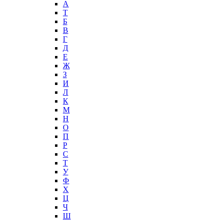
А
T
Б
В
Г
Д
Е
Ж
З
И
Л
К
М
Н
О
П
Р
С
Т
У
Ф
Х
Ц
Ч
Ш