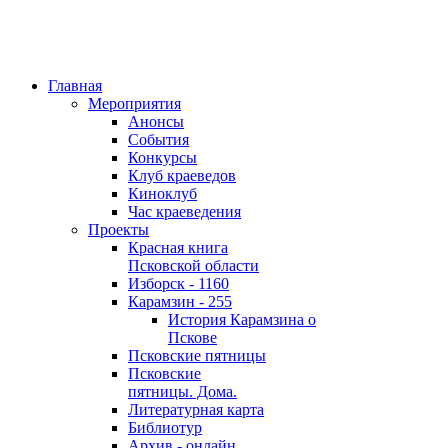
Главная
Мероприятия
Анонсы
События
Конкурсы
Клуб краеведов
Киноклуб
Час краеведения
Проекты
Красная книга
Псковской области
Изборск - 1160
Карамзин - 255
История Карамзина о
Пскове
Псковские пятницы
Псковские
пятницы. Дома.
Литературная карта
Библиотур
Архив - онлайн