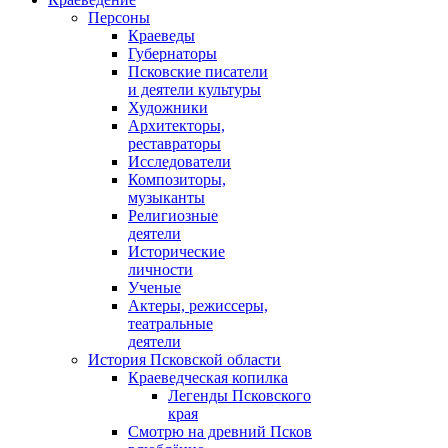
Персоны
Краеведы
Губернаторы
Псковские писатели
и деятели культуры
Художники
Архитекторы,
реставраторы
Исследователи
Композиторы,
музыканты
Религиозные
деятели
Исторические
личности
Ученые
Актеры, режиссеры,
театральные
деятели
История Псковской области
Краеведческая копилка
Легенды Псковского
края
Смотрю на древний Псков