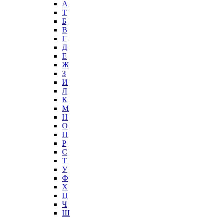
А
T
Б
В
Г
Д
Е
Ж
З
И
Л
К
М
Н
О
П
Р
С
Т
У
Ф
Х
Ц
Ч
Ш