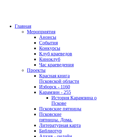
Главная
Мероприятия
Анонсы
События
Конкурсы
Клуб краеведов
Киноклуб
Час краеведения
Проекты
Красная книга
Псковской области
Изборск - 1160
Карамзин - 255
История Карамзина о
Пскове
Псковские пятницы
Псковские
пятницы. Дома.
Литературная карта
Библиотур
Архив - онлайн