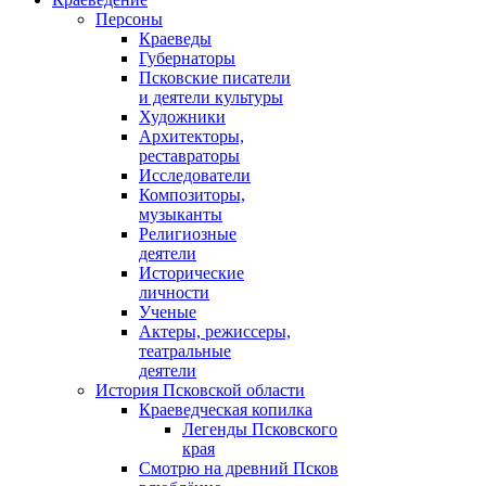
Персоны
Краеведы
Губернаторы
Псковские писатели
и деятели культуры
Художники
Архитекторы,
реставраторы
Исследователи
Композиторы,
музыканты
Религиозные
деятели
Исторические
личности
Ученые
Актеры, режиссеры,
театральные
деятели
История Псковской области
Краеведческая копилка
Легенды Псковского
края
Смотрю на древний Псков