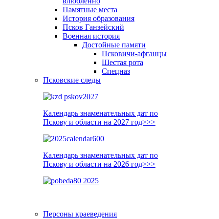
влюблённо
Памятные места
История образования
Псков Ганзейский
Военная история
Достойные памяти
Псковичи-афганцы
Шестая рота
Спецназ
Псковские следы
Календарь знаменательных дат по
Пскову и области на 2027 год>>>
Календарь знаменательных дат по
Пскову и области на 2026 год>>>
Персоны краеведения