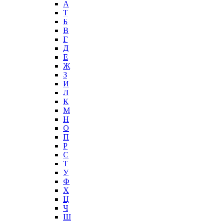
А
T
Б
В
Г
Д
Е
Ж
З
И
Л
К
М
Н
О
П
Р
С
Т
У
Ф
Х
Ц
Ч
Ш