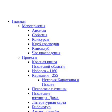
Главная
Мероприятия
Анонсы
События
Конкурсы
Клуб краеведов
Киноклуб
Час краеведения
Проекты
Красная книга
Псковской области
Изборск - 1160
Карамзин - 255
История Карамзина о
Пскове
Псковские пятницы
Псковские
пятницы. Дома.
Литературная карта
Библиотур
Архив - онлайн