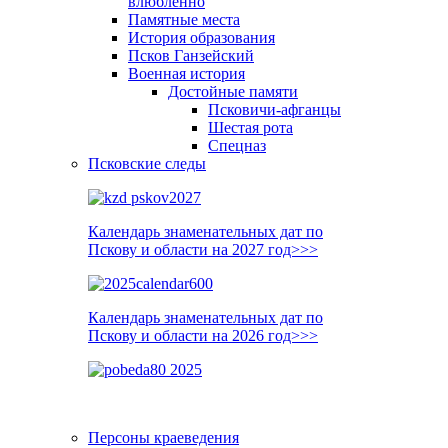
влюблённо
Памятные места
История образования
Псков Ганзейский
Военная история
Достойные памяти
Псковичи-афганцы
Шестая рота
Спецназ
Псковские следы
Календарь знаменательных дат по
Пскову и области на 2027 год>>>
Календарь знаменательных дат по
Пскову и области на 2026 год>>>
Персоны краеведения