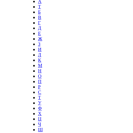
А
T
Б
В
Г
Д
Е
Ж
З
И
Л
К
М
Н
О
П
Р
С
Т
У
Ф
Х
Ц
Ч
Ш