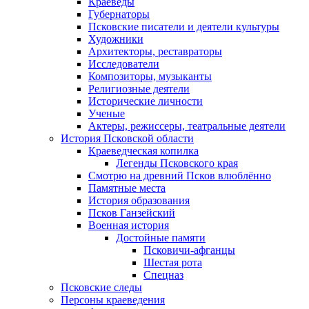
Краеведы
Губернаторы
Псковские писатели и деятели культуры
Художники
Архитекторы, реставраторы
Исследователи
Композиторы, музыканты
Религиозные деятели
Исторические личности
Ученые
Актеры, режиссеры, театральные деятели
История Псковской области
Краеведческая копилка
Легенды Псковского края
Смотрю на древний Псков влюблённо
Памятные места
История образования
Псков Ганзейский
Военная история
Достойные памяти
Псковичи-афганцы
Шестая рота
Спецназ
Псковские следы
Персоны краеведения