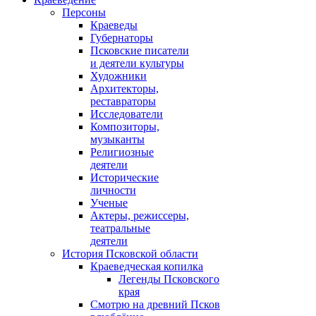
Персоны
Краеведы
Губернаторы
Псковские писатели
и деятели культуры
Художники
Архитекторы,
реставраторы
Исследователи
Композиторы,
музыканты
Религиозные
деятели
Исторические
личности
Ученые
Актеры, режиссеры,
театральные
деятели
История Псковской области
Краеведческая копилка
Легенды Псковского
края
Смотрю на древний Псков