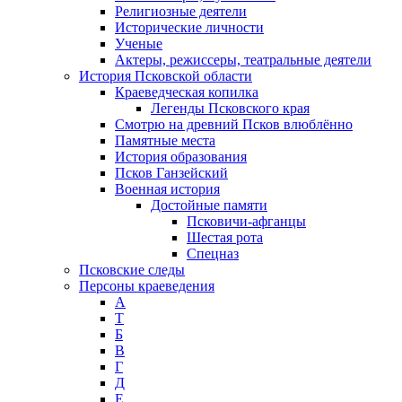
Религиозные деятели
Исторические личности
Ученые
Актеры, режиссеры, театральные деятели
История Псковской области
Краеведческая копилка
Легенды Псковского края
Смотрю на древний Псков влюблённо
Памятные места
История образования
Псков Ганзейский
Военная история
Достойные памяти
Псковичи-афганцы
Шестая рота
Спецназ
Псковские следы
Персоны краеведения
А
T
Б
В
Г
Д
Е