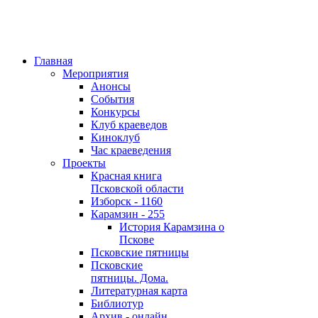
Главная
Мероприятия
Анонсы
События
Конкурсы
Клуб краеведов
Киноклуб
Час краеведения
Проекты
Красная книга
Псковской области
Изборск - 1160
Карамзин - 255
История Карамзина о
Пскове
Псковские пятницы
Псковские
пятницы. Дома.
Литературная карта
Библиотур
Архив - онлайн