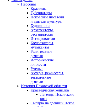
Персоны
Краеведы
Губернаторы
Псковские писатели
и деятели культуры
Художники
Архитекторы,
реставраторы
Исследователи
Композиторы,
музыканты
Религиозные
деятели
Исторические
личности
Ученые
Актеры, режиссеры,
театральные
деятели
История Псковской области
Краеведческая копилка
Легенды Псковского
края
Смотрю на древний Псков