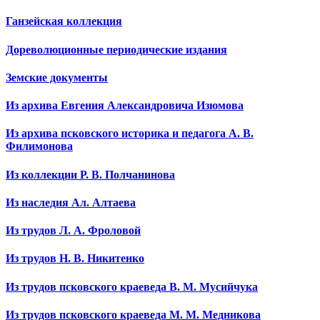
Ганзейская коллекция
Дореволюционные периодические издания
Земские документы
Из архива Евгения Александровича Изюмова
Из архива псковского историка и педагога А. В.
Филимонова
Из коллекции Р. В. Полчанинова
Из наследия Ал. Алтаева
Из трудов Л. А. Фроловой
Из трудов Н. В. Никитенко
Из трудов псковского краеведа В. М. Мусийчука
Из трудов псковского краеведа М. М. Медникова