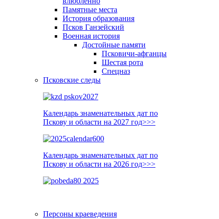
влюблённо
Памятные места
История образования
Псков Ганзейский
Военная история
Достойные памяти
Псковичи-афганцы
Шестая рота
Спецназ
Псковские следы
Календарь знаменательных дат по
Пскову и области на 2027 год>>>
Календарь знаменательных дат по
Пскову и области на 2026 год>>>
Персоны краеведения