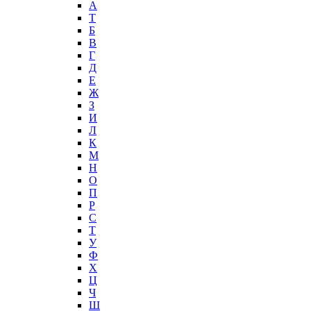
А
T
Б
В
Г
Д
Е
Ж
З
И
Л
К
М
Н
О
П
Р
С
Т
У
Ф
Х
Ц
Ч
Ш