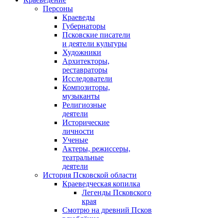
Персоны
Краеведы
Губернаторы
Псковские писатели
и деятели культуры
Художники
Архитекторы,
реставраторы
Исследователи
Композиторы,
музыканты
Религиозные
деятели
Исторические
личности
Ученые
Актеры, режиссеры,
театральные
деятели
История Псковской области
Краеведческая копилка
Легенды Псковского
края
Смотрю на древний Псков