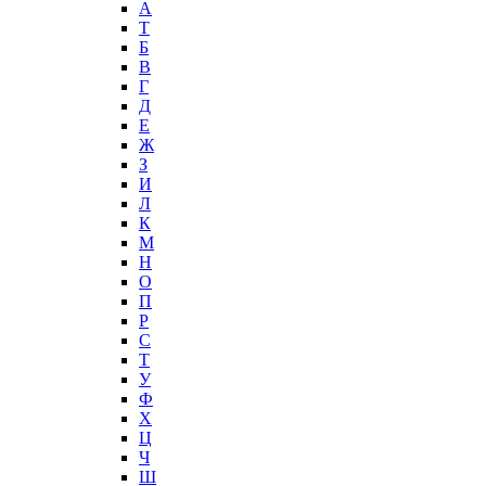
А
T
Б
В
Г
Д
Е
Ж
З
И
Л
К
М
Н
О
П
Р
С
Т
У
Ф
Х
Ц
Ч
Ш