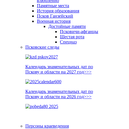
влюблённо
Памятные места
История образования
Псков Ганзейский
Военная история
Достойные памяти
Псковичи-афганцы
Шестая рота
Спецназ
Псковские следы
Календарь знаменательных дат по
Пскову и области на 2027 год>>>
Календарь знаменательных дат по
Пскову и области на 2026 год>>>
Персоны краеведения