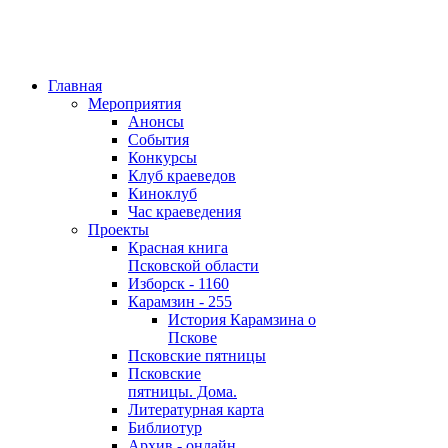
Главная
Мероприятия
Анонсы
События
Конкурсы
Клуб краеведов
Киноклуб
Час краеведения
Проекты
Красная книга
Псковской области
Изборск - 1160
Карамзин - 255
История Карамзина о
Пскове
Псковские пятницы
Псковские
пятницы. Дома.
Литературная карта
Библиотур
Архив - онлайн