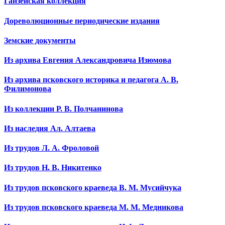
Ганзейская коллекция
Дореволюционные периодические издания
Земские документы
Из архива Евгения Александровича Изюмова
Из архива псковского историка и педагога А. В.
Филимонова
Из коллекции Р. В. Полчанинова
Из наследия Ал. Алтаева
Из трудов Л. А. Фроловой
Из трудов Н. В. Никитенко
Из трудов псковского краеведа В. М. Мусийчука
Из трудов псковского краеведа М. М. Медникова