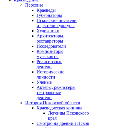
Персоны
Краеведы
Губернаторы
Псковские писатели
и деятели культуры
Художники
Архитекторы,
реставраторы
Исследователи
Композиторы,
музыканты
Религиозные
деятели
Исторические
личности
Ученые
Актеры, режиссеры,
театральные
деятели
История Псковской области
Краеведческая копилка
Легенды Псковского
края
Смотрю на древний Псков