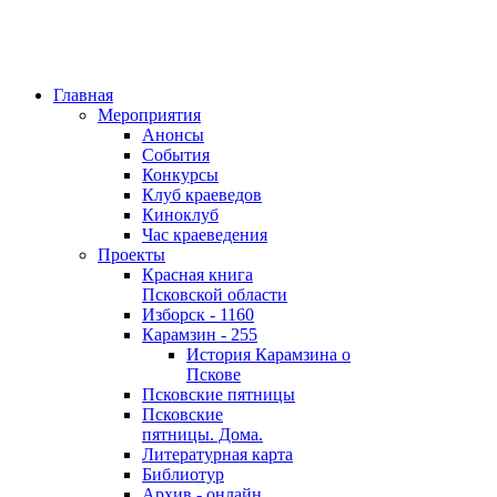
Главная
Мероприятия
Анонсы
События
Конкурсы
Клуб краеведов
Киноклуб
Час краеведения
Проекты
Красная книга
Псковской области
Изборск - 1160
Карамзин - 255
История Карамзина о
Пскове
Псковские пятницы
Псковские
пятницы. Дома.
Литературная карта
Библиотур
Архив - онлайн