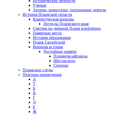
Исторические личности
Ученые
Актеры, режиссеры, театральные деятели
История Псковской области
Краеведческая копилка
Легенды Псковского края
Смотрю на древний Псков влюблённо
Памятные места
История образования
Псков Ганзейский
Военная история
Достойные памяти
Псковичи-афганцы
Шестая рота
Спецназ
Псковские следы
Персоны краеведения
А
T
Б
В
Г
Д
Е
Ж