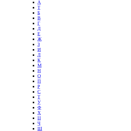
А
T
Б
В
Г
Д
Е
Ж
З
И
Л
К
М
Н
О
П
Р
С
Т
У
Ф
Х
Ц
Ч
Ш