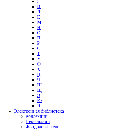
З
И
Л
К
М
Н
О
П
Р
С
Т
У
Ф
Х
Ц
Ч
Ш
Щ
Э
Ю
Я
Электронная библиотека
Коллекции
Персоналии
Фондодержатели