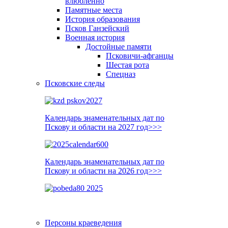
влюблённо
Памятные места
История образования
Псков Ганзейский
Военная история
Достойные памяти
Псковичи-афганцы
Шестая рота
Спецназ
Псковские следы
Календарь знаменательных дат по
Пскову и области на 2027 год>>>
Календарь знаменательных дат по
Пскову и области на 2026 год>>>
Персоны краеведения