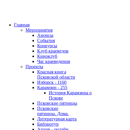
Главная
Мероприятия
Анонсы
События
Конкурсы
Клуб краеведов
Киноклуб
Час краеведения
Проекты
Красная книга
Псковской области
Изборск - 1160
Карамзин - 255
История Карамзина о
Пскове
Псковские пятницы
Псковские
пятницы. Дома.
Литературная карта
Библиотур
Архив - онлайн