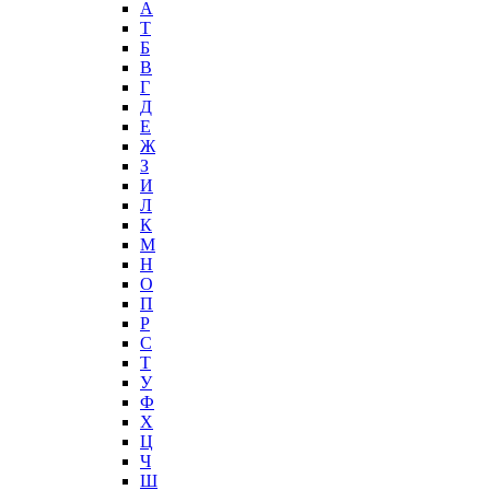
А
T
Б
В
Г
Д
Е
Ж
З
И
Л
К
М
Н
О
П
Р
С
Т
У
Ф
Х
Ц
Ч
Ш