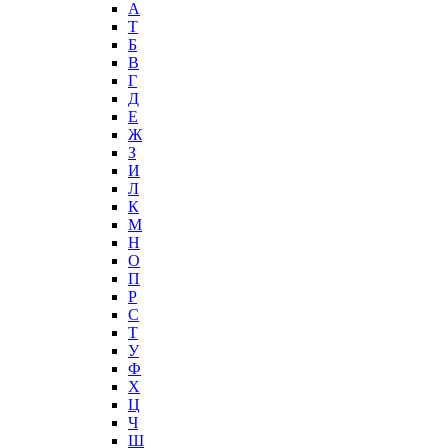
А
T
Б
В
Г
Д
Е
Ж
З
И
Л
К
М
Н
О
П
Р
С
Т
У
Ф
Х
Ц
Ч
Ш