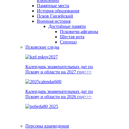
влюблённо
Памятные места
История образования
Псков Ганзейский
Военная история
Достойные памяти
Псковичи-афганцы
Шестая рота
Спецназ
Псковские следы
Календарь знаменательных дат по
Пскову и области на 2027 год>>>
Календарь знаменательных дат по
Пскову и области на 2026 год>>>
Персоны краеведения