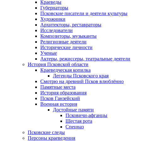
Краеведы
Губернаторы
Псковские писатели и деятели культуры
Художники
Архитекторы, реставраторы
Исследователи
Композиторы, музыканты
Религиозные деятели
Исторические личности
Ученые
Актеры, режиссеры, театральные деятели
История Псковской области
Краеведческая копилка
Легенды Псковского края
Смотрю на древний Псков влюблённо
Памятные места
История образования
Псков Ганзейский
Военная история
Достойные памяти
Псковичи-афганцы
Шестая рота
Спецназ
Псковские следы
Персоны краеведения