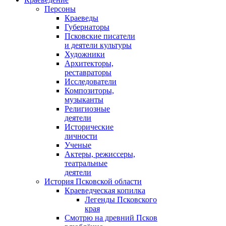
Персоны
Краеведы
Губернаторы
Псковские писатели
и деятели культуры
Художники
Архитекторы,
реставраторы
Исследователи
Композиторы,
музыканты
Религиозные
деятели
Исторические
личности
Ученые
Актеры, режиссеры,
театральные
деятели
История Псковской области
Краеведческая копилка
Легенды Псковского
края
Смотрю на древний Псков