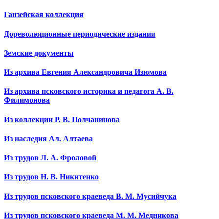
Ганзейская коллекция
Дореволюционные периодические издания
Земские документы
Из архива Евгения Александровича Изюмова
Из архива псковского историка и педагога А. В.
Филимонова
Из коллекции Р. В. Полчанинова
Из наследия Ал. Алтаева
Из трудов Л. А. Фроловой
Из трудов Н. В. Никитенко
Из трудов псковского краеведа В. М. Мусийчука
Из трудов псковского краеведа М. М. Медникова