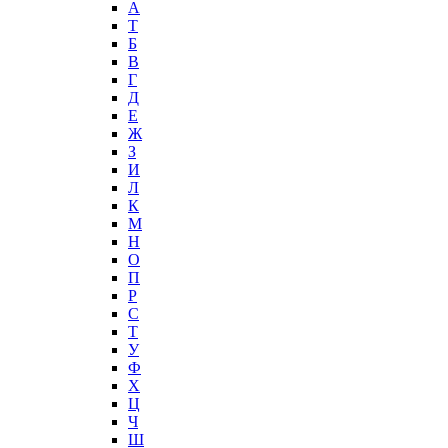
А
T
Б
В
Г
Д
Е
Ж
З
И
Л
К
М
Н
О
П
Р
С
Т
У
Ф
Х
Ц
Ч
Ш