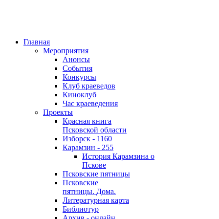
Главная
Мероприятия
Анонсы
События
Конкурсы
Клуб краеведов
Киноклуб
Час краеведения
Проекты
Красная книга
Псковской области
Изборск - 1160
Карамзин - 255
История Карамзина о
Пскове
Псковские пятницы
Псковские
пятницы. Дома.
Литературная карта
Библиотур
Архив - онлайн