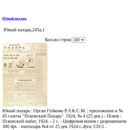
Юный пахарь
Юный пахарь,245a,1
Кол-во строк:
Юный пахарь : Орган Губкома Р.Л.К.С.М. ; приложение к №
45 газеты "Псковский Пахарь". 1924, № 4 (25 дек.) - Псков :
Псковский набат, 1924. - 2 с. - Цифровая копия с разрешением
300 dpi. - юнпахарь №4 от 25 дек 1924 г..djvu; CD-5 .