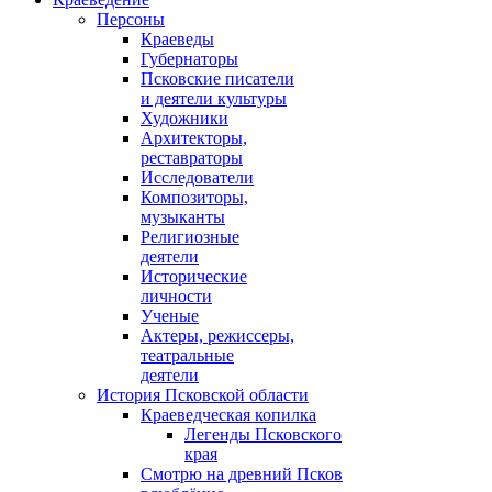
Персоны
Краеведы
Губернаторы
Псковские писатели
и деятели культуры
Художники
Архитекторы,
реставраторы
Исследователи
Композиторы,
музыканты
Религиозные
деятели
Исторические
личности
Ученые
Актеры, режиссеры,
театральные
деятели
История Псковской области
Краеведческая копилка
Легенды Псковского
края
Смотрю на древний Псков