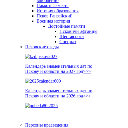
влюблённо
Памятные места
История образования
Псков Ганзейский
Военная история
Достойные памяти
Псковичи-афганцы
Шестая рота
Спецназ
Псковские следы
Календарь знаменательных дат по
Пскову и области на 2027 год>>>
Календарь знаменательных дат по
Пскову и области на 2026 год>>>
Персоны краеведения