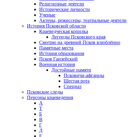
Религиозные деятели
Исторические личности
Ученые
Актеры, режиссеры, театральные деятели
История Псковской области
Краеведческая копилка
Легенды Псковского края
Смотрю на древний Псков влюблённо
Памятные места
История образования
Псков Ганзейский
Военная история
Достойные памяти
Псковичи-афганцы
Шестая рота
Спецназ
Псковские следы
Персоны краеведения
А
T
Б
В
Г
Д
Е