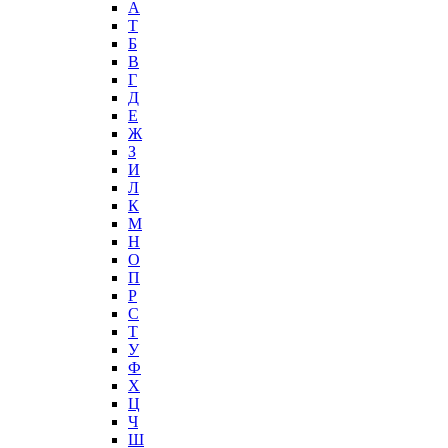
А
T
Б
В
Г
Д
Е
Ж
З
И
Л
К
М
Н
О
П
Р
С
Т
У
Ф
Х
Ц
Ч
Ш