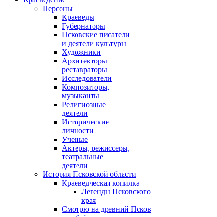
Персоны
Краеведы
Губернаторы
Псковские писатели
и деятели культуры
Художники
Архитекторы,
реставраторы
Исследователи
Композиторы,
музыканты
Религиозные
деятели
Исторические
личности
Ученые
Актеры, режиссеры,
театральные
деятели
История Псковской области
Краеведческая копилка
Легенды Псковского
края
Смотрю на древний Псков