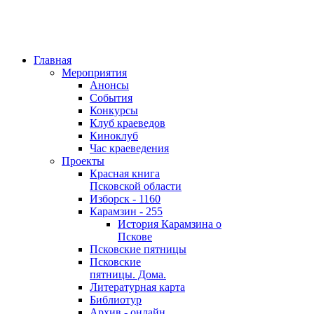
Главная
Мероприятия
Анонсы
События
Конкурсы
Клуб краеведов
Киноклуб
Час краеведения
Проекты
Красная книга
Псковской области
Изборск - 1160
Карамзин - 255
История Карамзина о
Пскове
Псковские пятницы
Псковские
пятницы. Дома.
Литературная карта
Библиотур
Архив - онлайн