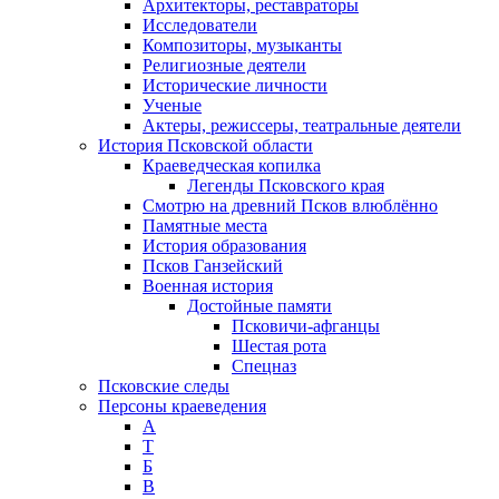
Архитекторы, реставраторы
Исследователи
Композиторы, музыканты
Религиозные деятели
Исторические личности
Ученые
Актеры, режиссеры, театральные деятели
История Псковской области
Краеведческая копилка
Легенды Псковского края
Смотрю на древний Псков влюблённо
Памятные места
История образования
Псков Ганзейский
Военная история
Достойные памяти
Псковичи-афганцы
Шестая рота
Спецназ
Псковские следы
Персоны краеведения
А
T
Б
В