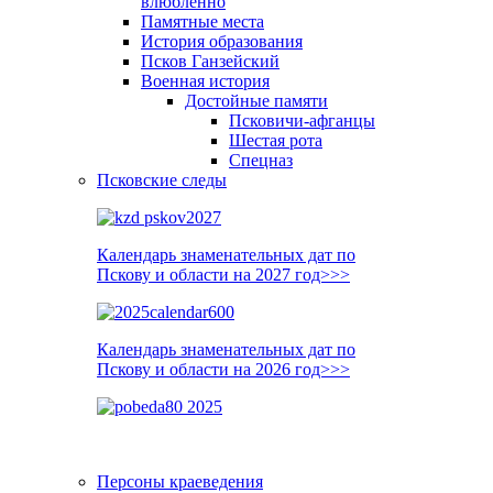
влюблённо
Памятные места
История образования
Псков Ганзейский
Военная история
Достойные памяти
Псковичи-афганцы
Шестая рота
Спецназ
Псковские следы
Календарь знаменательных дат по
Пскову и области на 2027 год>>>
Календарь знаменательных дат по
Пскову и области на 2026 год>>>
Персоны краеведения