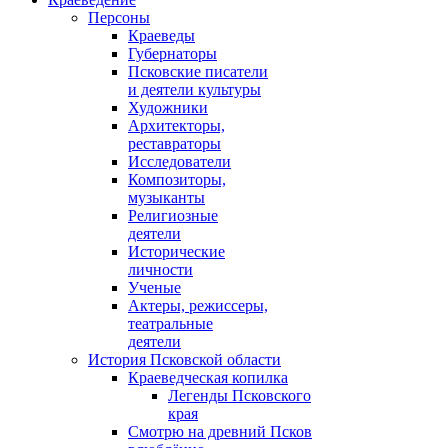
Персоны
Краеведы
Губернаторы
Псковские писатели
и деятели культуры
Художники
Архитекторы,
реставраторы
Исследователи
Композиторы,
музыканты
Религиозные
деятели
Исторические
личности
Ученые
Актеры, режиссеры,
театральные
деятели
История Псковской области
Краеведческая копилка
Легенды Псковского
края
Смотрю на древний Псков