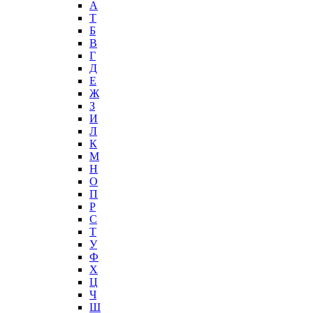
А
T
Б
В
Г
Д
Е
Ж
З
И
Л
К
М
Н
О
П
Р
С
Т
У
Ф
Х
Ц
Ч
Ш