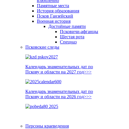
влюблённо
Памятные места
История образования
Псков Ганзейский
Военная история
Достойные памяти
Псковичи-афганцы
Шестая рота
Спецназ
Псковские следы
Календарь знаменательных дат по
Пскову и области на 2027 год>>>
Календарь знаменательных дат по
Пскову и области на 2026 год>>>
Персоны краеведения