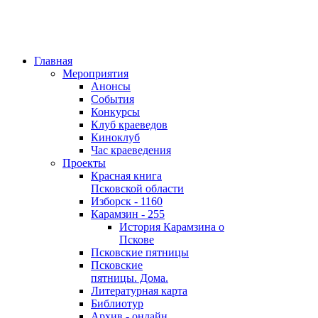
Главная
Мероприятия
Анонсы
События
Конкурсы
Клуб краеведов
Киноклуб
Час краеведения
Проекты
Красная книга
Псковской области
Изборск - 1160
Карамзин - 255
История Карамзина о
Пскове
Псковские пятницы
Псковские
пятницы. Дома.
Литературная карта
Библиотур
Архив - онлайн