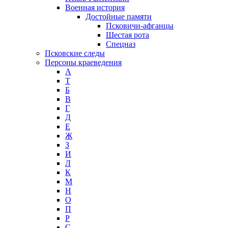
Военная история
Достойные памяти
Псковичи-афганцы
Шестая рота
Спецназ
Псковские следы
Персоны краеведения
А
T
Б
В
Г
Д
Е
Ж
З
И
Л
К
М
Н
О
П
Р
С