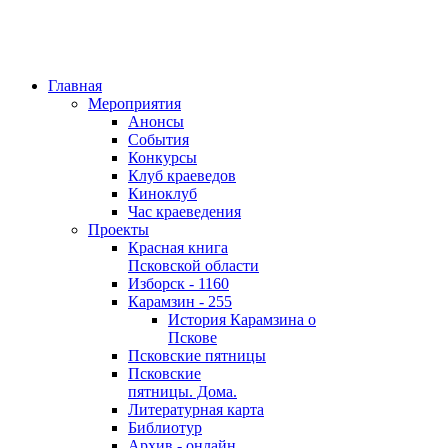
Главная
Мероприятия
Анонсы
События
Конкурсы
Клуб краеведов
Киноклуб
Час краеведения
Проекты
Красная книга
Псковской области
Изборск - 1160
Карамзин - 255
История Карамзина о
Пскове
Псковские пятницы
Псковские
пятницы. Дома.
Литературная карта
Библиотур
Архив - онлайн