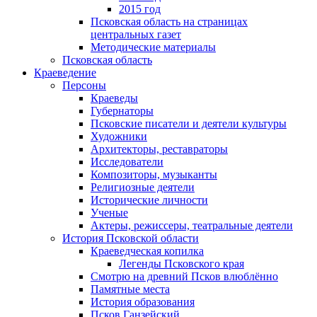
2015 год
Псковская область на страницах
центральных газет
Методические материалы
Псковская область
Краеведение
Персоны
Краеведы
Губернаторы
Псковские писатели и деятели культуры
Художники
Архитекторы, реставраторы
Исследователи
Композиторы, музыканты
Религиозные деятели
Исторические личности
Ученые
Актеры, режиссеры, театральные деятели
История Псковской области
Краеведческая копилка
Легенды Псковского края
Смотрю на древний Псков влюблённо
Памятные места
История образования
Псков Ганзейский