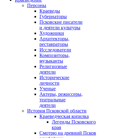
Персоны
Краеведы
Губернаторы
Псковские писатели
и деятели культуры
Художники
Архитекторы,
реставраторы
Исследователи
Композиторы,
музыканты
Религиозные
деятели
Исторические
личности
Ученые
Актеры, режиссеры,
театральные
деятели
История Псковской области
Краеведческая копилка
Легенды Псковского
края
Смотрю на древний Псков