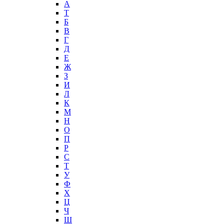
А
T
Б
В
Г
Д
Е
Ж
З
И
Л
К
М
Н
О
П
Р
С
Т
У
Ф
Х
Ц
Ч
Ш