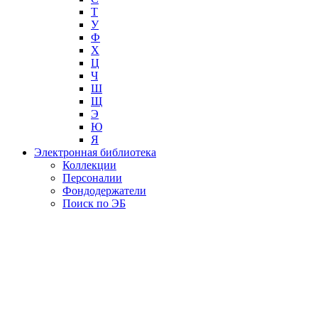
Т
У
Ф
Х
Ц
Ч
Ш
Щ
Э
Ю
Я
Электронная библиотека
Коллекции
Персоналии
Фондодержатели
Поиск по ЭБ