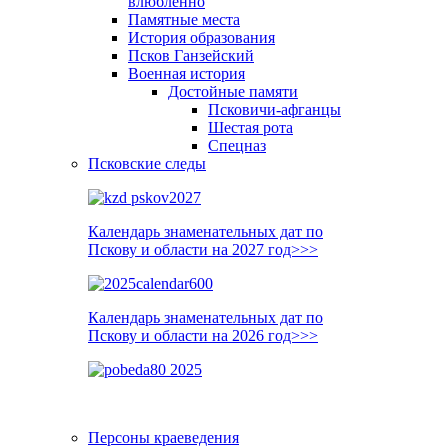
влюблённо
Памятные места
История образования
Псков Ганзейский
Военная история
Достойные памяти
Псковичи-афганцы
Шестая рота
Спецназ
Псковские следы
Календарь знаменательных дат по
Пскову и области на 2027 год>>>
Календарь знаменательных дат по
Пскову и области на 2026 год>>>
Персоны краеведения