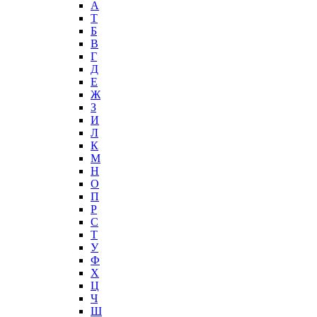
А
T
Б
В
Г
Д
Е
Ж
З
И
Л
К
М
Н
О
П
Р
С
Т
У
Ф
Х
Ц
Ч
Ш