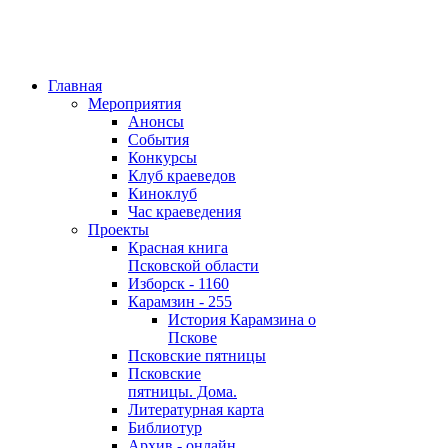
Главная
Мероприятия
Анонсы
События
Конкурсы
Клуб краеведов
Киноклуб
Час краеведения
Проекты
Красная книга
Псковской области
Изборск - 1160
Карамзин - 255
История Карамзина о
Пскове
Псковские пятницы
Псковские
пятницы. Дома.
Литературная карта
Библиотур
Архив - онлайн