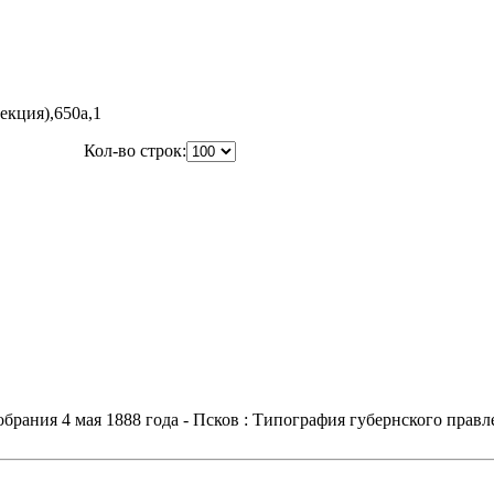
екция),650a,1
Кол-во строк:
рания 4 мая 1888 года - Псков : Типография губернского правлен