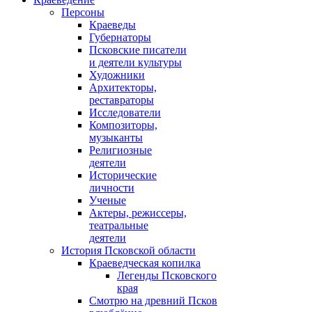
Персоны
Краеведы
Губернаторы
Псковские писатели
и деятели культуры
Художники
Архитекторы,
реставраторы
Исследователи
Композиторы,
музыканты
Религиозные
деятели
Исторические
личности
Ученые
Актеры, режиссеры,
театральные
деятели
История Псковской области
Краеведческая копилка
Легенды Псковского
края
Смотрю на древний Псков