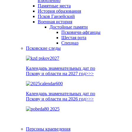
влюблённо
Памятные места
История образования
Псков Ганзейский
Военная история
Достойные памяти
Псковичи-афганцы
Шестая рота
Спецназ
Псковские следы
Календарь знаменательных дат по
Пскову и области на 2027 год>>>
Календарь знаменательных дат по
Пскову и области на 2026 год>>>
Персоны краеведения