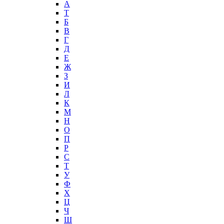
А
T
Б
В
Г
Д
Е
Ж
З
И
Л
К
М
Н
О
П
Р
С
Т
У
Ф
Х
Ц
Ч
Ш