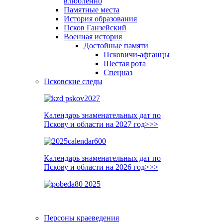
влюблённо
Памятные места
История образования
Псков Ганзейский
Военная история
Достойные памяти
Псковичи-афганцы
Шестая рота
Спецназ
Псковские следы
Календарь знаменательных дат по
Пскову и области на 2027 год>>>
Календарь знаменательных дат по
Пскову и области на 2026 год>>>
Персоны краеведения