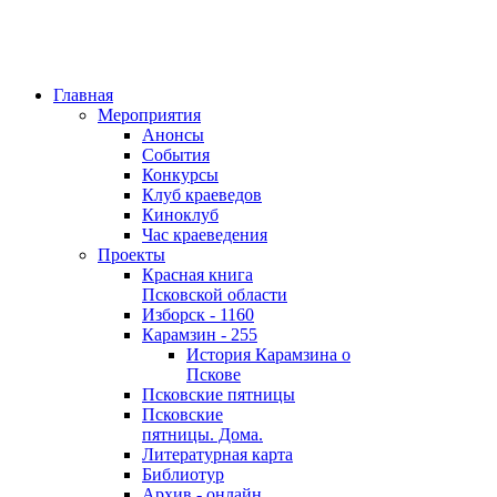
Главная
Мероприятия
Анонсы
События
Конкурсы
Клуб краеведов
Киноклуб
Час краеведения
Проекты
Красная книга
Псковской области
Изборск - 1160
Карамзин - 255
История Карамзина о
Пскове
Псковские пятницы
Псковские
пятницы. Дома.
Литературная карта
Библиотур
Архив - онлайн