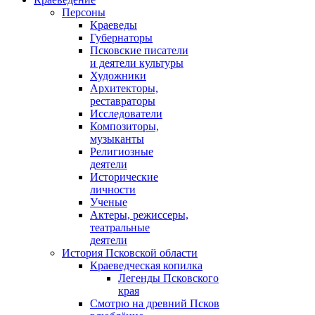
Персоны
Краеведы
Губернаторы
Псковские писатели
и деятели культуры
Художники
Архитекторы,
реставраторы
Исследователи
Композиторы,
музыканты
Религиозные
деятели
Исторические
личности
Ученые
Актеры, режиссеры,
театральные
деятели
История Псковской области
Краеведческая копилка
Легенды Псковского
края
Смотрю на древний Псков