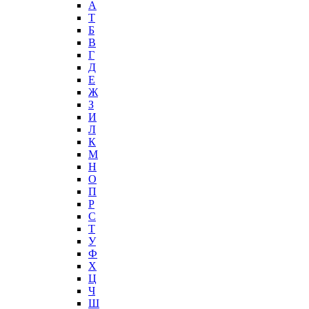
А
T
Б
В
Г
Д
Е
Ж
З
И
Л
К
М
Н
О
П
Р
С
Т
У
Ф
Х
Ц
Ч
Ш