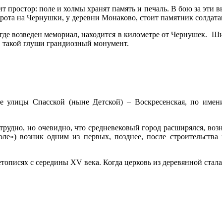
ит простор: поле и холмы хранят память и печаль. В бою за эти 
рота на Чернушки, у деревни Монаково, стоит памятник солдат
 где возведен мемориал, находится в километре от Чернушек. Ш
в такой глуши грандиозный монумент.
е улицы Спасской (ныне Детской) – Воскресенская, по имен
 трудно, но очевидно, что средневековый город расширялся, во
ле») возник одним из первых, позднее, после строительства 
тописях с середины XV века. Когда церковь из деревянной стал