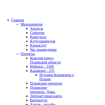
Главная
Мероприятия
Анонсы
События
Конкурсы
Клуб краеведов
Киноклуб
Час краеведения
Проекты
Красная книга
Псковской области
Изборск - 1160
Карамзин - 255
История Карамзина о
Пскове
Псковские пятницы
Псковские
пятницы. Дома.
Литературная карта
Библиотур
Архив - онлайн