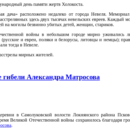
дународный день памяти жертв Холокоста.
бая дача» расположено недалеко от города Невеля. Мемориа
расстрелянных здесь двух тысячах невельских евреев. Каждый м
ей на могилы безвинно убитых детей, женщин, стариков.
чественной войны в небольшом городе мирно уживались л
 (русские и евреи, поляки и белорусы, литовцы и немцы); пра
али тогда в Невеле.
расстрелы мирных жителей.
е гибели Александра Матросова
деревни в Самолуковской волости Локнянского района Псков
ремя Великой Отечественной войны сохранилось благодаря гр
осова
.