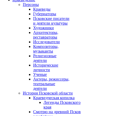
Персоны
Краеведы
Губернаторы
Псковские писатели
и деятели культуры
Художники
Архитекторы,
реставраторы
Исследователи
Композиторы,
музыканты
Религиозные
деятели
Исторические
личности
Ученые
Актеры, режиссеры,
театральные
деятели
История Псковской области
Краеведческая копилка
Легенды Псковского
края
Смотрю на древний Псков