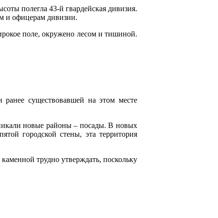
высоты полегла 43-й гвардейская дивизия.
ам и офицерам дивизии.
ирокое поле, окружено лесом и тишиной.
и ранее существовавшей на этом месте
зникали новые районы – посады. В новых
пятой городской стены, эта территория
а каменной трудно утверждать, поскольку