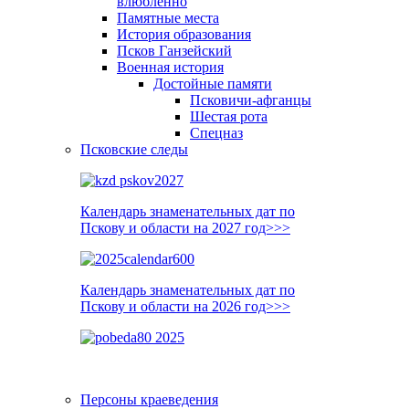
влюблённо
Памятные места
История образования
Псков Ганзейский
Военная история
Достойные памяти
Псковичи-афганцы
Шестая рота
Спецназ
Псковские следы
Календарь знаменательных дат по
Пскову и области на 2027 год>>>
Календарь знаменательных дат по
Пскову и области на 2026 год>>>
Персоны краеведения