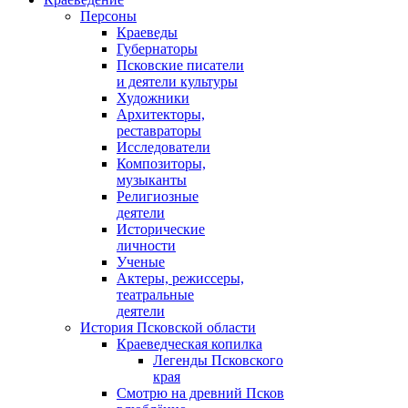
Персоны
Краеведы
Губернаторы
Псковские писатели
и деятели культуры
Художники
Архитекторы,
реставраторы
Исследователи
Композиторы,
музыканты
Религиозные
деятели
Исторические
личности
Ученые
Актеры, режиссеры,
театральные
деятели
История Псковской области
Краеведческая копилка
Легенды Псковского
края
Смотрю на древний Псков