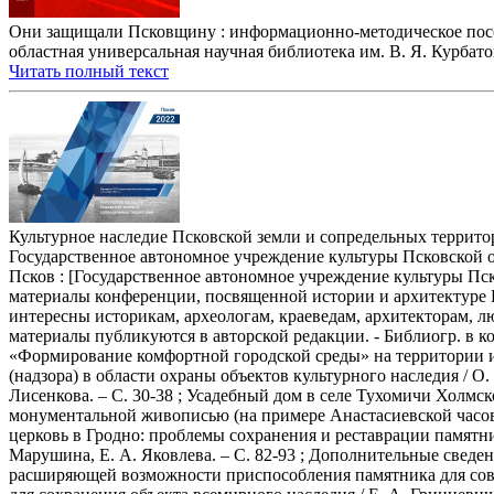
Они защищали Псковщину : информационно-методическое пособи
областная универсальная научная библиотека им. В. Я. Курбатова,
Читать полный текст
Культурное наследие Псковской земли и сопредельных территор
Государственное автономное учреждение культуры Псковской об
Псков : [Государственное автономное учреждение культуры Пск
материалы конференции, посвященной истории и архитектуре П
интересны историкам, археологам, краеведам, архитекторам, л
материалы публикуются в авторской редакции. - Библиогр. в к
«Формирование комфортной городской среды» на территории ист
(надзора) в области охраны объектов культурного наследия / О
Лисенкова. – С. 30-38 ; Усадебный дом в селе Тухомичи Холмск
монументальной живописью (на примере Анастасиевской часовни)
церковь в Гродно: проблемы сохранения и реставрации памятни
Марушина, Е. А. Яковлева. – С. 82-93 ; Дополнительные сведе
расширяющей возможности приспособления памятника для совре