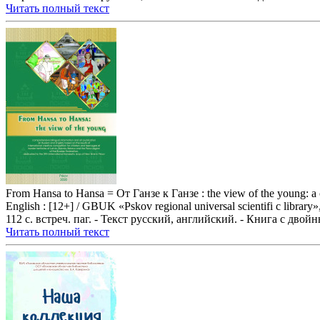
Читать полный текст
From Hansa to Hansa = От Ганзе к Ганзе : the view of the young: a com
English : [12+] / GBUK «Pskov regional universal scientifi c library
112 с. встреч. паг. - Текст русский, английский. - Книга с двой
Читать полный текст