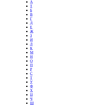
А
T
Б
В
Г
Д
Е
Ж
З
И
Л
К
М
Н
О
П
Р
С
Т
У
Ф
Х
Ц
Ч
Ш