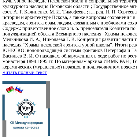
Культурное наследие Псковской земли и сопредельных территори
культурного наследия Псковской области ; Государственное а
сост. А. Г. Калиненко, М. И. Тимофеева ; гл. ред. Н. П. Сергее
истории и архитектуре Пскова, а также вопросам сохранения 
краеведам, архитекторам, людям, связанным с проблемами сохране
Содерж.: приветственное слово и. о. предселателя Комитета п
популяризацией объекта Всемирного наследия "Храмы псковско
Мельникова И. А., Николаева Т. В. Концепция развития част
наследия "Храмы псковской архитектурной школы". Итоги реал
ЮНЕСКО: водоподводящей системы фонтанов Петергофа и Таицког
Васильев В. И. О находках, обнаруженных в ходе работ по рес
монастыря 1894-1895 гг. По материалам архива ИИМК РАН ; Го
керамических (муравленых) изразцов в подлуковичном пояске 
Читать полный текст