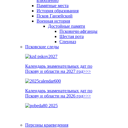
влюблённо
Памятные места
История образования
Псков Ганзейский
Военная история
Достойные памяти
Псковичи-афганцы
Шестая рота
Спецназ
Псковские следы
Календарь знаменательных дат по
Пскову и области на 2027 год>>>
Календарь знаменательных дат по
Пскову и области на 2026 год>>>
Персоны краеведения