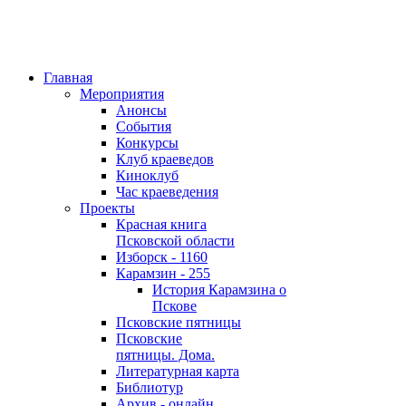
Главная
Мероприятия
Анонсы
События
Конкурсы
Клуб краеведов
Киноклуб
Час краеведения
Проекты
Красная книга
Псковской области
Изборск - 1160
Карамзин - 255
История Карамзина о
Пскове
Псковские пятницы
Псковские
пятницы. Дома.
Литературная карта
Библиотур
Архив - онлайн