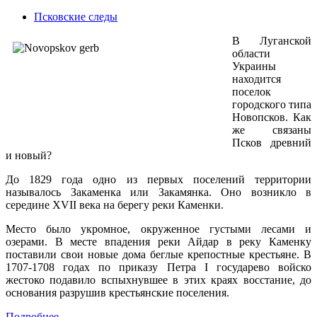
Псковские следы
В Луганской
области
Украины
находится
поселок
городского типа
Новопсков. Как
же связаны
Псков древний
и новый?
До 1829 года одно из первых поселений территории
называлось Закаменка или Закамянка. Оно возникло в
середине XVII века на берегу реки Каменки.
Место было укромное, окруженное густыми лесами и
озерами. В месте впадения реки Айдар в реку Каменку
поставили свои новые дома беглые крепостные крестьяне. В
1707-1708 годах по приказу Петра I государево войско
жестоко подавило вспыхнувшее в этих краях восстание, до
основания разрушив крестьянские поселения.
Подробнее...