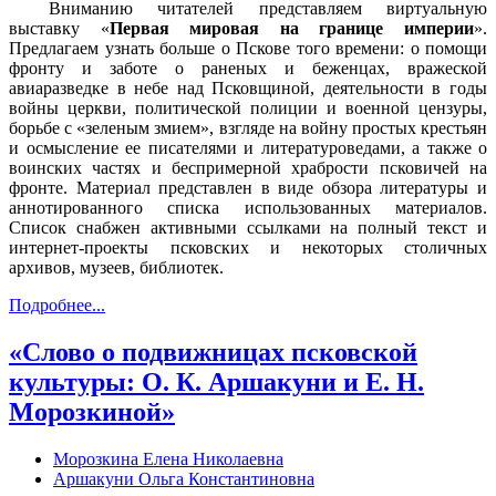
Вниманию читателей представляем виртуальную
выставку «
Первая мировая на границе империи
».
Предлагаем узнать больше о Пскове того времени: о помощи
фронту и заботе о раненых и беженцах, вражеской
авиаразведке в небе над Псковщиной, деятельности в годы
войны церкви, политической полиции и военной цензуры,
борьбе с «зеленым змием», взгляде на войну простых крестьян
и осмысление ее писателями и литературоведами, а также о
воинских частях и беспримерной храбрости псковичей на
фронте. Материал представлен в виде обзора литературы и
аннотированного списка использованных материалов.
Список снабжен активными ссылками на полный текст и
интернет-проекты псковских и некоторых столичных
архивов, музеев, библиотек.
Подробнее...
«Слово о подвижницах псковской
культуры: О. К. Аршакуни и Е. Н.
Морозкиной»
Морозкина Елена Николаевна
Аршакуни Ольга Константиновна