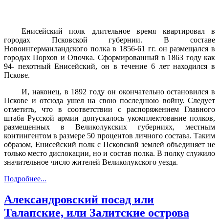
Енисейский полк длительное время квартировал в
городах Псковской губернии. В составе
Новоингерманландского полка в 1856-61 гг. он размещался в
городах Порхов и Опочка. Сформированный в 1863 году как
94- пехотный Енисейский, он в течение 6 лет находился в
Пскове.
И, наконец, в 1892 году он окончательно остановился в
Пскове и отсюда ушел на свою последнюю войну. Следует
отметить, что в соответствии с распоряжением Главного
штаба Русской армии допускалось укомплектование полков,
размещенных в Великолукских губерниях, местным
контингентом в размере 50 процентов личного состава. Таким
образом, Енисейский полк с Псковской землей объединяет не
только место дислокации, но и состав полка. В полку служило
значительное число жителей Великолукского уезда.
Подробнее...
Александровский посад или
Талапские, или Залитские острова