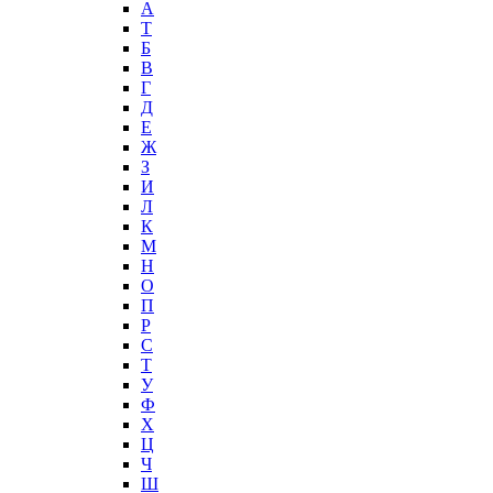
А
T
Б
В
Г
Д
Е
Ж
З
И
Л
К
М
Н
О
П
Р
С
Т
У
Ф
Х
Ц
Ч
Ш