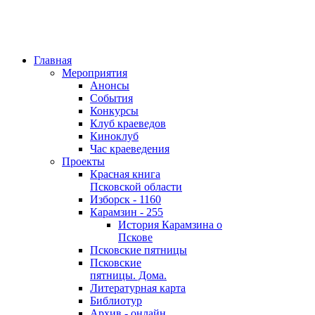
Главная
Мероприятия
Анонсы
События
Конкурсы
Клуб краеведов
Киноклуб
Час краеведения
Проекты
Красная книга
Псковской области
Изборск - 1160
Карамзин - 255
История Карамзина о
Пскове
Псковские пятницы
Псковские
пятницы. Дома.
Литературная карта
Библиотур
Архив - онлайн