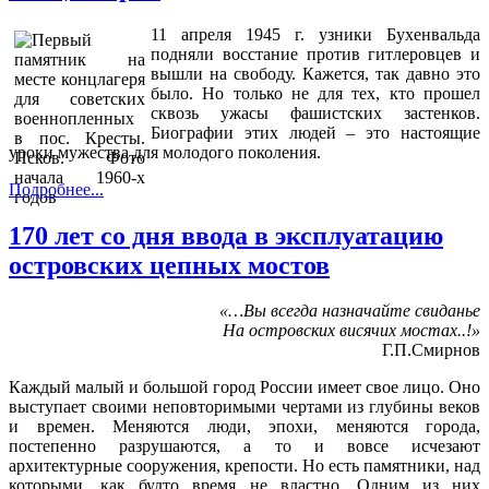
11 апреля 1945 г. узники Бухенвальда
подняли восстание против гитлеровцев и
вышли на свободу. Кажется, так давно это
было. Но только не для тех, кто прошел
сквозь ужасы фашистских застенков.
Биографии этих людей – это настоящие
уроки мужества для молодого поколения.
Подробнее...
170 лет со дня ввода в эксплуатацию
островских цепных мостов
«…Вы всегда назначайте свиданье
На островских висячих мостах..!»
Г.П.Смирнов
Каждый малый и большой город России имеет свое лицо. Оно
выступает своими неповторимыми чертами из глубины веков
и времен. Меняются люди, эпохи, меняются города,
постепенно разрушаются, а то и вовсе исчезают
архитектурные сооружения, крепости. Но есть памятники, над
которыми, как будто время не властно. Одним из них