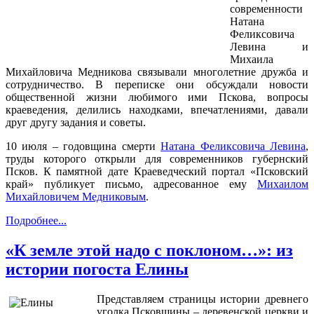
современности
Натана
Феликсовича
Левина и
Михаила
Михайловича Медникова связывали многолетние дружба и
сотрудничество. В переписке они обсуждали новости
общественной жизни любимого ими Пскова, вопросы
краеведения, делились находками, впечатлениями, давали
друг другу задания и советы.
10 июля – годовщина смерти
Натана Феликсовича Левина
,
труды которого открыли для современников губернский
Псков. К памятной дате Краеведческий портал «Псковский
край» публикует письмо, адресованное ему
Михаилом
Михайловичем Медниковым
.
Подробнее...
«К земле этой надо с поклоном…»: из
истории погоста Елины
Представляем страницы истории древнего
уголка Псковщины – деревенской церкви и