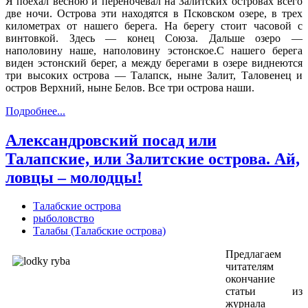
Я поехал весною и переночевал на Залитских островах всего
две ночи. Остро­ва эти находятся в Псковском озере, в трех
километрах от нашего берега. На берегу стоит часовой с
винтовкой. Здесь — конец Союза. Дальше озеро —
наполовину наше, наполовину эстонское.С нашего берега
виден эстонский берег, а между берегами в озере виднеются
три высоких острова — Талапск, ныне Залит, Таловенец и
остров Верхний, ныне Белов. Все три острова наши.
Подробнее...
Александровский посад или
Талапские, или Залитские острова. Ай,
ловцы – молодцы!
Талабские острова
рыболовство
Талабы (Талабские острова)
Предлагаем
читателям
окончание
статьи из
журнала