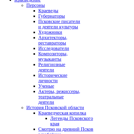
Персоны
Краеведы
Губернаторы
Псковские писатели
и деятели культуры
Художники
Архитекторы,
реставраторы
Исследователи
Композиторы,
музыканты
Религиозные
деятели
Исторические
личности
Ученые
Актеры, режиссеры,
театральные
деятели
История Псковской области
Краеведческая копилка
Легенды Псковского
края
Смотрю на древний Псков