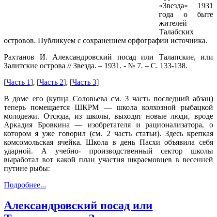
«Звезда» 1931
года о быте
жителей
Талабских
островов. Публикуем с сохранением орфографии источника.
Рахтанов И. Александровский посад или Талапские, или
Залитские острова // Звезда. – 1931. - № 7. – С. 133-138.
[
Часть 1
], [
Часть 2
], [
Часть 3
]
В доме его (купца Соловьева см. 3 часть последний абзац)
теперь помещается ШКРМ — школа колхоз­ной рыбацкой
молодежи. Отсюда, из школы, выходят новые люди, вроде
Аркадия Бровкина — изобретателя и рационализатора, о
котором я уже говорил (см. 2 часть статьи). Здесь крепкая
комсомольская ячейка. Школа в день Пасхи объявила себя
ударной. А учебно- производственный сектор школы
выработал вот какой план участия шкраемовцев в весенней
путине рыбы:
Подробнее...
Александровский посад или