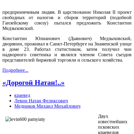
предприимчивым людям. В царствование Николая II проект
свободных от налогов и сборов территорий (подобной
Ганзейскому союзу) пытался предложить Константин
Медзыховский.
Константин Юлианович (Дьянович) Медзыховский,
дворянин, проживал в Cанкт-Петербурге на Знаменской улице
в доме 23. Работал статистиком, затем получил чин
надворного советника и являлся членом Совета съездов
представителей биржевой торговли и сельского хозяйства.
Подробнее...
«Дорогой Натан!..»
краевед
Левин Натан Феликсович
Медников Михаил Михайлович
Двух
известнейших
псковских
краеведов