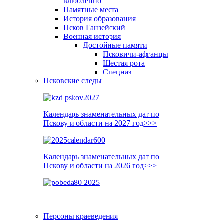
влюблённо
Памятные места
История образования
Псков Ганзейский
Военная история
Достойные памяти
Псковичи-афганцы
Шестая рота
Спецназ
Псковские следы
Календарь знаменательных дат по
Пскову и области на 2027 год>>>
Календарь знаменательных дат по
Пскову и области на 2026 год>>>
Персоны краеведения