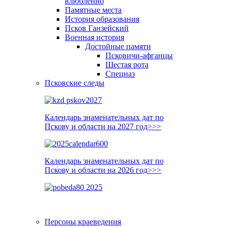
влюблённо
Памятные места
История образования
Псков Ганзейский
Военная история
Достойные памяти
Псковичи-афганцы
Шестая рота
Спецназ
Псковские следы
Календарь знаменательных дат по
Пскову и области на 2027 год>>>
Календарь знаменательных дат по
Пскову и области на 2026 год>>>
Персоны краеведения