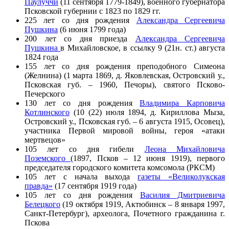
Паулуччи
(11 сентября 1779-1849), военного губернатора
Псковской губернии с 1823 по 1829 гг.
225 лет со дня рождения
Александра Сергеевича
Пушкина
(6 июня 1799 года)
200 лет со дня приезда
Александра Сергеевича
Пушкина
в Михайловское, в ссылку 9 (21н. ст.) августа
1824 года
155 лет со дня рождения преподобного Симеона
(Желнина) (1 марта 1869, д. Яковлевская, Островский у.,
Псковская губ. – 1960, Печоры), святого Псково-
Печерского
130 лет со дня рождения
Владимира Карповича
Котлинского
(10 (22) июля 1894, д. Кириллова Мыза,
Островский у., Псковская губ. – 6 августа 1915, Осовец),
участника Первой мировой войны, героя «атаки
мертвецов»
105 лет со дня гибели
Леона Михайловича
Поземского
(1897, Псков – 12 июня 1919), первого
председателя городского комитета комсомола (РКСМ)
105 лет с начала выхода
газеты «Великолукская
правда»
(17 сентября 1919 года)
105 лет со дня рождения
Василия Дмитриевича
Белецкого
(19 октября 1919, Актюбинск – 8 января 1997,
Санкт-Петербург), археолога, Почетного гражданина г.
Пскова