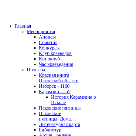
Главная
Мероприятия
Анонсы
События
Конкурсы
Клуб краеведов
Киноклуб
Час краеведения
Проекты
Красная книга
Псковской области
Изборск - 1160
Карамзин - 255
История Карамзина о
Пскове
Псковские пятницы
Псковские
пятницы. Дома.
Литературная карта
Библиотур
Архив - онлайн