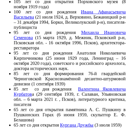
105 лет со дня открытия Порховского музея (8
ноября 1919 года)
100 лет со дня рождения
Ивана Афанасьевича
Васильева
(21 июля 1924, д. Верховино, Бежаницкий р-н
– 31 декабря 1994, Борки, Великолукский р-н), писателя-
публициста
95 лет со дня рождения
Михаила Ивановича
Семенова
(15 марта 1929, д. Межник, Псковский р-н,
Псковская обл. - 16 октября 1996, Псков), архитектора-
реставратора
95 лет со дня рождения Анатолия Николаевича
Кирпичникова (25 июня 1929 года, Ленинград – 16
октября 2020 года), советского и российского археолога,
доктора исторических наук.
85 лет со дня формирования 76-й гвардейской
Черниговской Краснознамённой десантно-штурмовой
дивизии (1 сентября 1939)
85 лет со дня рождения
Валентина Яковлевича
Курбатов
а (29 сентября 1939, г. Салаван, Ульяновская
обл. – 6 марта 2021 г. , Псков), литературного критика,
писателя
65 лет со дня открытия памятника А. С. Пушкину в
Пушкинских Горах (6 июня 1959, скульптор Е. Ф.
Белашова)
65 лет со дня открытия
Кургана Дружбы
(3 июля 1959)