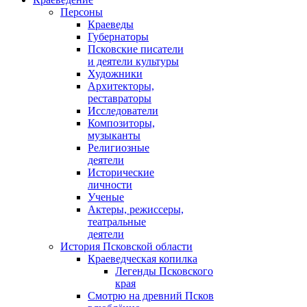
Персоны
Краеведы
Губернаторы
Псковские писатели
и деятели культуры
Художники
Архитекторы,
реставраторы
Исследователи
Композиторы,
музыканты
Религиозные
деятели
Исторические
личности
Ученые
Актеры, режиссеры,
театральные
деятели
История Псковской области
Краеведческая копилка
Легенды Псковского
края
Смотрю на древний Псков