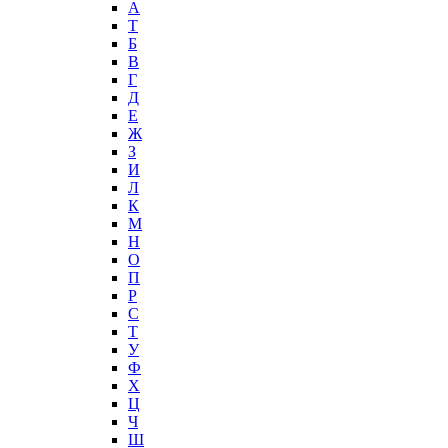
А
T
Б
В
Г
Д
Е
Ж
З
И
Л
К
М
Н
О
П
Р
С
Т
У
Ф
Х
Ц
Ч
Ш