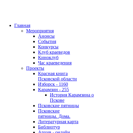
Главная
Мероприятия
Анонсы
События
Конкурсы
Клуб краеведов
Киноклуб
Час краеведения
Проекты
Красная книга
Псковской области
Изборск - 1160
Карамзин - 255
История Карамзина о
Пскове
Псковские пятницы
Псковские
пятницы. Дома.
Литературная карта
Библиотур
Архив - онлайн