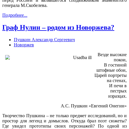
перед Россией и являвшегося сподвижником знаменитого
генерала М.Скобелева.
Подробнее...
Граф Нулин – родом из Новоржева?
Пушкин Александр Сергеевич
Новоржев
Везде высокие
покои,
В гостиной
штофные обои,
Царей портреты
на стенах,
И печи в
пестрых
изразцах.
А.С. Пушкин «Евгений Онегин»
Творчество Пушкина – не только предмет исследований, но и
простор для легенд и домыслов. Откуда брал поэт сюжеты?
Где увидел прототипы своих персонажей? По одной из