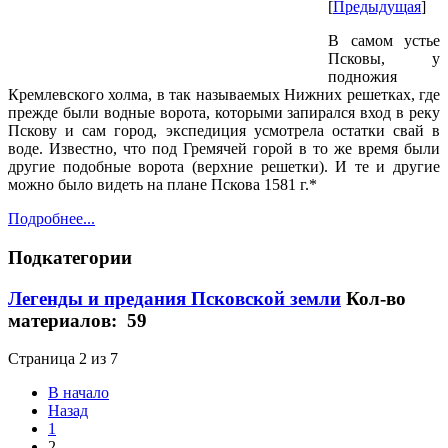
[
Предыдущая
]
В самом устье
Псковы, у
подножия
Кремлевского холма, в так называемых Нижних решетках, где
прежде были водные ворота, которыми запирался вход в реку
Пскову и сам город, экспедиция усмотрела остатки свай в
воде. Известно, что под Гремячей горой в то же время были
другие подобные ворота (верхние решетки). И те и другие
можно было видеть на плане Пскова 1581 г.*
Подробнее...
Подкатегории
Легенды и предания Псковской земли
Кол-во
материалов: 59
Страница 2 из 7
В начало
Назад
1
2