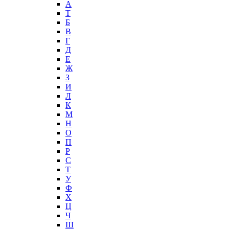
А
T
Б
В
Г
Д
Е
Ж
З
И
Л
К
М
Н
О
П
Р
С
Т
У
Ф
Х
Ц
Ч
Ш