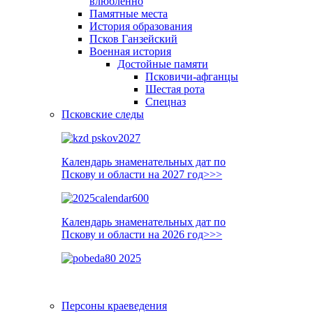
влюблённо
Памятные места
История образования
Псков Ганзейский
Военная история
Достойные памяти
Псковичи-афганцы
Шестая рота
Спецназ
Псковские следы
Календарь знаменательных дат по
Пскову и области на 2027 год>>>
Календарь знаменательных дат по
Пскову и области на 2026 год>>>
Персоны краеведения