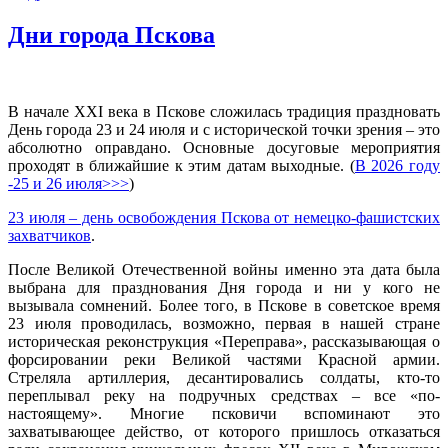
Дни города Пскова
В начале XXI века в Пскове сложилась традиция праздновать
День города 23 и 24 июля и с исторической точки зрения – это
абсолютно оправдано. Основные досуговые мероприятия
проходят в ближайшие к этим датам выходные. (
В 2026 году
-25 и 26 июля>>>
)
23 июля – день освобождения Пскова от немецко-фашистских
захватчиков
.
После Великой Отечественной войны именно эта дата была
выбрана для празднования Дня города и ни у кого не
вызывала сомнений. Более того, в Пскове в советское время
23 июля проводилась, возможно, первая в нашей стране
историческая реконструкция «Переправа», рассказывающая о
форсировании реки Великой частями Красной армии.
Стреляла артиллерия, десантировались солдаты, кто-то
переплывал реку на подручных средствах – все «по-
настоящему». Многие псковичи вспоминают это
захватывающее действо, от которого пришлось отказаться