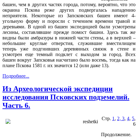
башен, чем в других частях города, потому, вероятно, что это
окраина Пскова реже других подвергалась нападению
неприятеля. Некоторые из Запсковских башен имеют 4-
угольную форму и поросли с течением времени травой и
деревьями. В одной из башен экспедицией были усмотрены
лесины, составлявшие прежде помост башни. Здесь так же
видны были амбразуры в нижней части стены, а в верхней –
небольшие круглые отверстия, служившие вместилищем
теперь уже подгнивших деревянных связок в стене и
усмотрен еще темный подклет с выходом за город. Всех
башен вокруг Запсковья насчитано было восемь, тогда как на
плане Пскова 1581 г. их значится 12 (или даже 13).
Подробнее...
Из Археологической экспедиции
исследования Псковских подземелий.
Часть 6.
Стр.
1
,
2, 3
,
4
,
5
,
6
Продолжение.