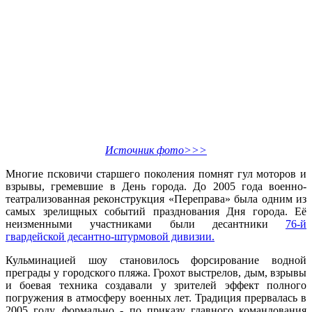
Источник фото>>>
Многие псковичи старшего поколения помнят гул моторов и
взрывы, гремевшие в День города. До 2005 года военно-
театрализованная реконструкция «Переправа» была одним из
самых зрелищных событий празднования Дня города. Её
неизменными участниками были десантники
76-й
гвардейской десантно-штурмовой дивизии.
Кульминацией шоу становилось форсирование водной
преграды у городского пляжа. Грохот выстрелов, дым, взрывы
и боевая техника создавали у зрителей эффект полного
погружения в атмосферу военных лет. Традиция прервалась в
2005 году, формально - по приказу главного командования