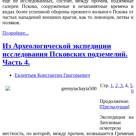
еще не исследованных, состоят, между прочим, подземные
галереи Пскова, сооруженные в незапамятные времена в
видах более успешной обороны прежнего вольного Пскова от
частых нападений внешних врагов, как то ливонцев, литвы и
поляков.
Подробнее...
Из Археологической экспедиции
исследования Псковских подземелий.
Часть 4.
Евлентьев Константин Григорьевич
Стр.
1
,
2, 3
, 4,
5
,
6
Продолжение.
[
Предыдущая
]
Экспедиция на
Запсковьи
осмотрела
местность, по которой, между прочим, возвышается Гремячая