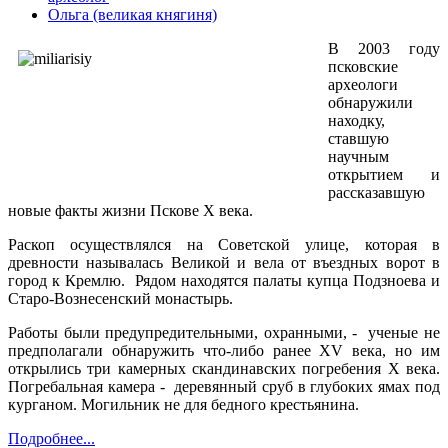
Ольга (великая княгиня)
В 2003 году
псковские
археологи
обнаружили
находку,
ставшую
научным
открытием и
рассказавшую
новые факты жизни Пскове X века.
Раскоп осуществлялся на Советской улице, которая в
древности называлась Великой и вела от въездных ворот в
город к Кремлю. Рядом находятся палаты купца Подзноева и
Старо-Вознесенский монастырь.
Работы были предупредительными, охранными, - ученые не
предполагали обнаружить что-либо ранее XV века, но им
открылись три камерных скандинавских погребения X века.
Погребальная камера - деревянный сруб в глубоких ямах под
курганом. Могильник не для бедного крестьянина.
Подробнее...