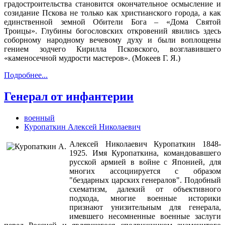
градостроительства становится окончательное осмысление и
созидание Пскова не только как христианского города, а как
единственной земной Обители Бога – «Дома Святой
Троицы». Глубины богословских откровений явились здесь
соборному народному вечевому духу и были воплощены
гением зодчего Кирилла Псковского, возглавившего
«каменосечной мудрости мастеров». (Мокеев Г. Я.)
Подробнее...
Генерал от инфантерии
военный
Куропаткин Алексей Николаевич
Алексей Николаевич Куропаткин 1848-
1925. Имя Куропаткина, командовавшего
русской армией в войне с Японией, для
многих ассоциируется с образом
"бездарных царских генералов". Подобный
схематизм, далекий от объективного
подхода, многие военные историки
признают унизительным для генерала,
имевшего несомненные военные заслуги