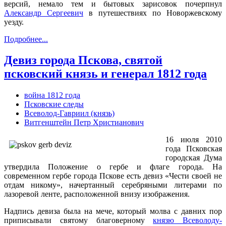
версий, немало тем и бытовых зарисовок почерпнул
Александр Сергеевич
в путешествиях по Новоржевскому
уезду.
Подробнее...
Девиз города Пскова, святой
псковский князь и генерал 1812 года
война 1812 года
Псковские следы
Всеволод-Гавриил (князь)
Витгенштейн Петр Христианович
16 июля 2010
года Псковская
городская Дума
утвердила Положение о гербе и флаге города. На
современном гербе города Пскове есть девиз «Чести своей не
отдам никому», начертанный серебряными литерами по
лазоревой ленте, расположенной внизу изображения.
Надпись девиза была на мече, который молва с давних пор
приписывали святому благоверному
князю Всеволоду-