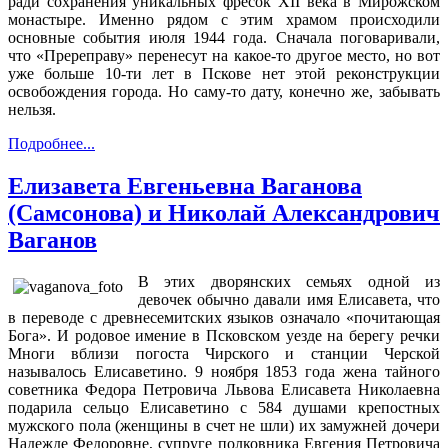
ради сохранения уникальных фресок XII века в Мирожском
монастыре. Именно рядом с этим храмом происходили
основные события июля 1944 года. Сначала поговаривали,
что «Пререправу» перенесут на какое-то другое место, но вот
уже больше 10-ти лет в Пскове нет этой реконструкции
освобождения города. Но саму-то дату, конечно же, забывать
нельзя.
Подробнее...
Елизавета Евгеньевна Ваганова
(Самсонова) и Николай Александрович
Ваганов
В этих дворянских семьях одной из
девочек обычно давали имя Елисавета, что
в переводе с древнесемитских языков означало «почитающая
Бога». И родовое имение в Псковском уезде на берегу речки
Многи вблизи погоста Чирского и станции Черской
называлось Елисаветино. 9 ноября 1853 года жена тайного
советника Федора Петровича Львова Елисавета Николаевна
подарила сельцо Елисаветино с 584 душами крепостных
мужского пола (женщины в счет не шли) их замужней дочери
Надежде Федоровне, супруге полковника Евгения Петровича