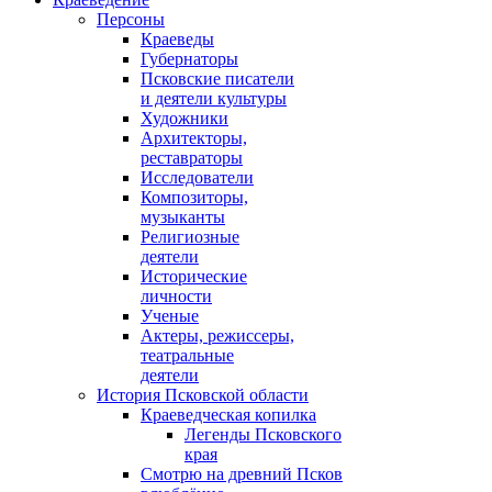
Персоны
Краеведы
Губернаторы
Псковские писатели
и деятели культуры
Художники
Архитекторы,
реставраторы
Исследователи
Композиторы,
музыканты
Религиозные
деятели
Исторические
личности
Ученые
Актеры, режиссеры,
театральные
деятели
История Псковской области
Краеведческая копилка
Легенды Псковского
края
Смотрю на древний Псков