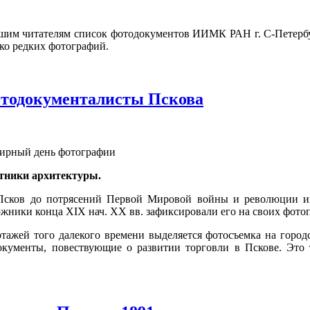
шим читателям список фотодокументов ИИМК РАН г. С-Петербу
ко редких фотографий.
тодокументалисты Пскова
емирный день фотографии
тники архитектуры.
Псков до потрясений Первой Мировой войны и революции и
жники конца XIX нач. XX вв. зафиксировали его на своих фото
тажей того далекого времени выделяется фотосъемка на город
кументы, повествующие о развитии торговли в Пскове. Это 