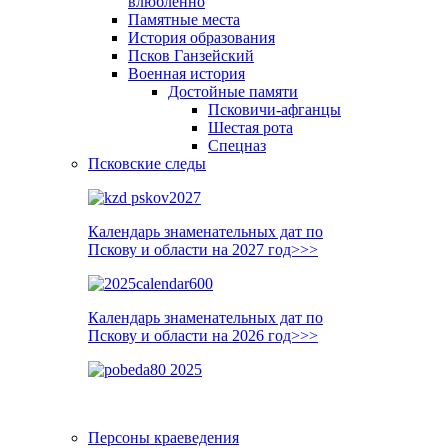
влюблённо
Памятные места
История образования
Псков Ганзейский
Военная история
Достойные памяти
Псковичи-афганцы
Шестая рота
Спецназ
Псковские следы
Календарь знаменательных дат по
Пскову и области на 2027 год>>>
Календарь знаменательных дат по
Пскову и области на 2026 год>>>
Персоны краеведения