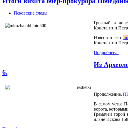
Итоги визита обер-прокурора Победонос
Псковские следы
Грозный и дове
Константин Петр
Известно его
по
Константин Петр
Подробнее...
Из Археол
6.
Продолжение. [
П
В самом устье П
ворота, которыми
Гремячей горой 
плане Пскова 158