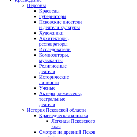
Персоны
Краеведы
Губернаторы
Псковские писатели
и деятели культуры
Художники
Архитекторы,
реставраторы
Исследователи
Композиторы,
музыканты
Религиозные
деятели
Исторические
личности
Ученые
Актеры, режиссеры,
театральные
деятели
История Псковской области
Краеведческая копилка
Легенды Псковского
края
Смотрю на древний Псков