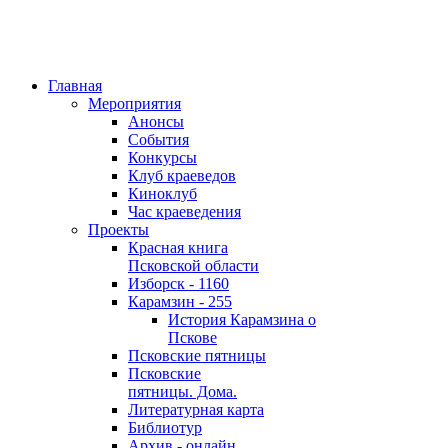
Главная
Мероприятия
Анонсы
События
Конкурсы
Клуб краеведов
Киноклуб
Час краеведения
Проекты
Красная книга
Псковской области
Изборск - 1160
Карамзин - 255
История Карамзина о
Пскове
Псковские пятницы
Псковские
пятницы. Дома.
Литературная карта
Библиотур
Архив - онлайн