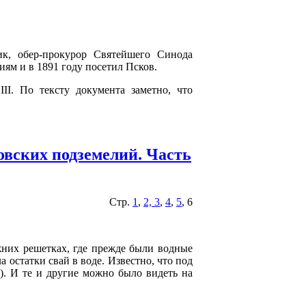
к, обер-прокурор Святейшего Синода
ям и в 1891 году посетил Псков.
I. По тексту документа заметно, что
овских подземелий. Часть
Стр.
1
,
2, 3
,
4
,
5
, 6
жних решетках, где прежде были водные
а остатки свай в воде. Известно, что под
). И те и другие можно было видеть на