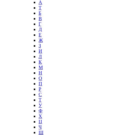
А
T
Б
В
Г
Д
Е
Ж
З
И
Л
К
М
Н
О
П
Р
С
Т
У
Ф
Х
Ц
Ч
Ш