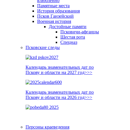
влюблённо
Памятные места
История образования
Псков Ганзейский
Военная история
Достойные памяти
Псковичи-афганцы
Шестая рота
Спецназ
Псковские следы
Календарь знаменательных дат по
Пскову и области на 2027 год>>>
Календарь знаменательных дат по
Пскову и области на 2026 год>>>
Персоны краеведения