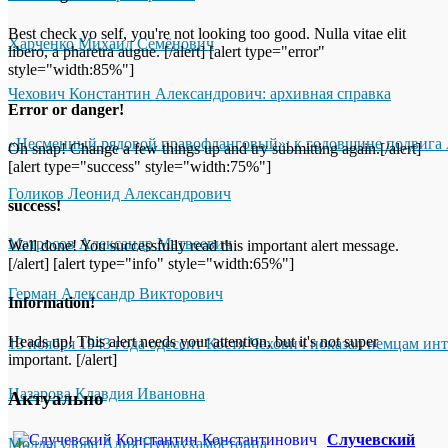
Best check yo self, you're not looking too good. Nulla vitae elit
Харченко Михаил Семёнович
libero, a pharetra augue. [/alert] [alert type="error"
style="width:85%"]
Чехович Константин Александрович: архивная справка
Error or danger!
«Несменный рядовой правофланговый»: к годовщине подвига 
Oh snap! Change a few things up and try submitting again.[/alert]
[alert type="success" style="width:75%"]
Голиков Леонид Александрович
success!
Матросов Александр Матвеевич
Well done! You successfully read this important alert message.
[/alert] [alert type="info" style="width:65%"]
Герман Александр Викторович
Information!
Heads up! This alert needs your attention, but it's not super
13 ноября 1943 года одессит Костя Чехович показал немцам ин
important. [/alert]
Назарова Клавдия Ивановна
Актуально
Случевский
Молдагулова Алия Нурмухамбетовна