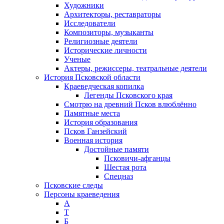
Художники
Архитекторы, реставраторы
Исследователи
Композиторы, музыканты
Религиозные деятели
Исторические личности
Ученые
Актеры, режиссеры, театральные деятели
История Псковской области
Краеведческая копилка
Легенды Псковского края
Смотрю на древний Псков влюблённо
Памятные места
История образования
Псков Ганзейский
Военная история
Достойные памяти
Псковичи-афганцы
Шестая рота
Спецназ
Псковские следы
Персоны краеведения
А
T
Б