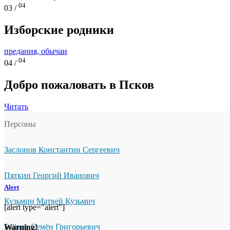
04
03 /
Изборские родники
предания, обычаи
04
04 /
Добро пожаловать в Псков
Читать
Персоны
Заслонов Константин Сергеевич
Пяткин Георгий Иванович
Alert
Кузьмин Матвей Кузьмич
[alert type="alert"]
Байков Семён Григорьевич
Warning!