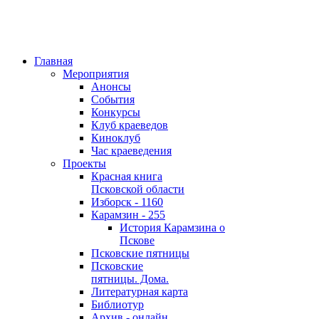
Главная
Мероприятия
Анонсы
События
Конкурсы
Клуб краеведов
Киноклуб
Час краеведения
Проекты
Красная книга
Псковской области
Изборск - 1160
Карамзин - 255
История Карамзина о
Пскове
Псковские пятницы
Псковские
пятницы. Дома.
Литературная карта
Библиотур
Архив - онлайн