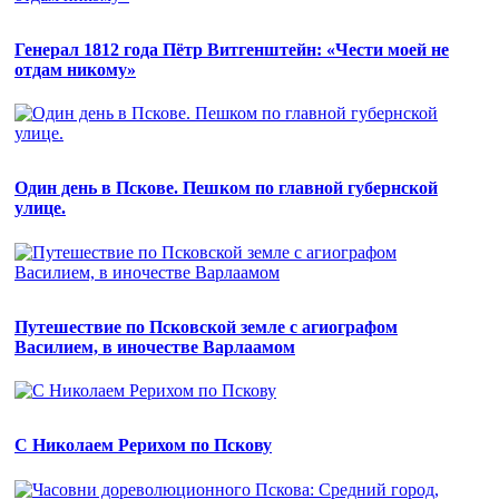
Генерал 1812 года Пётр Витгенштейн: «Чести моей не
отдам никому»
Один день в Пскове. Пешком по главной губернской
улице.
Путешествие по Псковской земле с агиографом
Василием, в иночестве Варлаамом
С Николаем Рерихом по Пскову