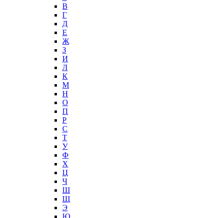
В
Г
Д
Е
Ж
З
И
Л
К
М
Н
О
П
Р
С
Т
У
Ф
Х
Ц
Ч
Ш
Щ
Э
Ю