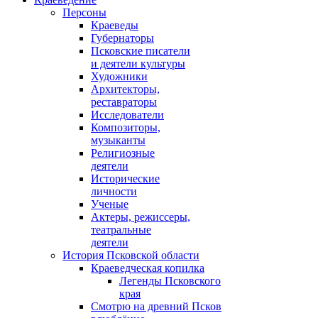
Персоны
Краеведы
Губернаторы
Псковские писатели
и деятели культуры
Художники
Архитекторы,
реставраторы
Исследователи
Композиторы,
музыканты
Религиозные
деятели
Исторические
личности
Ученые
Актеры, режиссеры,
театральные
деятели
История Псковской области
Краеведческая копилка
Легенды Псковского
края
Смотрю на древний Псков