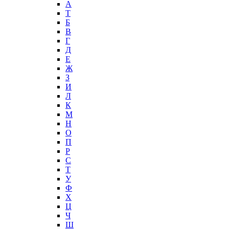
А
T
Б
В
Г
Д
Е
Ж
З
И
Л
К
М
Н
О
П
Р
С
Т
У
Ф
Х
Ц
Ч
Ш