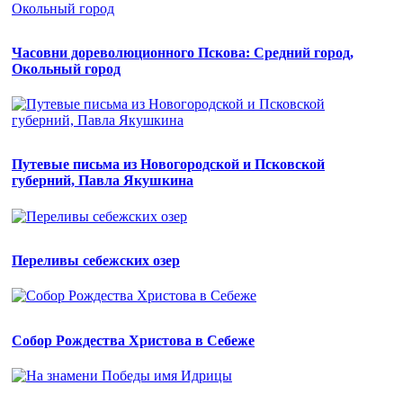
Часовни дореволюционного Пскова: Средний город,
Окольный город
Путевые письма из Новогородской и Псковской
губерний, Павла Якушкина
Переливы себежских озер
Собор Рождества Христова в Себеже