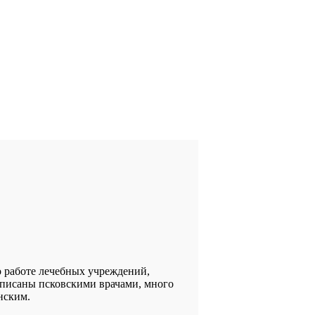
о работе лечебных учреждений,
аписаны псковскими врачами, много
нским.