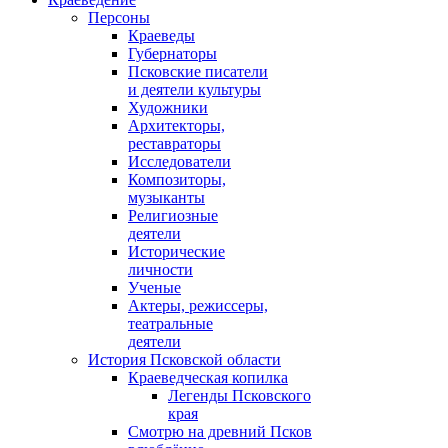
Персоны
Краеведы
Губернаторы
Псковские писатели
и деятели культуры
Художники
Архитекторы,
реставраторы
Исследователи
Композиторы,
музыканты
Религиозные
деятели
Исторические
личности
Ученые
Актеры, режиссеры,
театральные
деятели
История Псковской области
Краеведческая копилка
Легенды Псковского
края
Смотрю на древний Псков