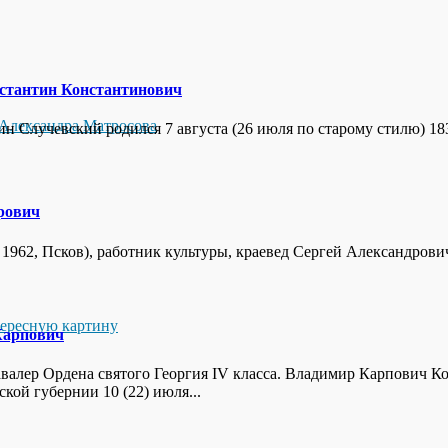
стантин Константинович
Александра Матросова
тин Случевский родился 7 августа (26 июля по старому стилю) 18
рович
ста 1962, Псков), работник культуры, краевед Сергей Александров
тересную картину
Карпович
валер Ордена святого Георгия IV класса. Владимир Карпович К
ой губернии 10 (22) июля...