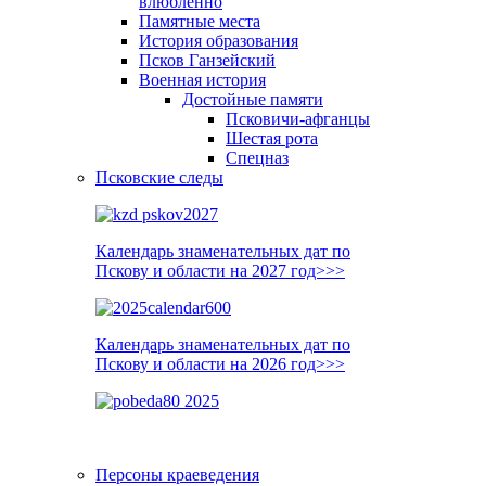
влюблённо
Памятные места
История образования
Псков Ганзейский
Военная история
Достойные памяти
Псковичи-афганцы
Шестая рота
Спецназ
Псковские следы
Календарь знаменательных дат по
Пскову и области на 2027 год>>>
Календарь знаменательных дат по
Пскову и области на 2026 год>>>
Персоны краеведения