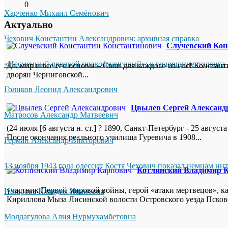
0
Харченко Михаил Семёнович
Актуально
Чехович Константин Александрович: архивная справка
Случевский Кон
«Несменный рядовой правофланговый»: к годовщине подвига 
Да, мир и все его основы – Свои для каждого из нас! Констан
дворян Черниговской...
Голиков Леонид Александрович
Цвылев Сергей Александ
Матросов Александр Матвеевич
(24 июля [6 августа н. ст.] ? 1890, Санкт-Петербург - 25 авгу
После окончания реального училища Гуревича в 1908...
Герман Александр Викторович
13 ноября 1943 года одессит Костя Чехович показал немцам ин
Котлинский Владимир 
участник Первой мировой войны, герой «атаки мертвецов», ка
Назарова Клавдия Ивановна
Кириллова Мыза Лисинской волости Островского уезда Псковск
Молдагулова Алия Нурмухамбетовна