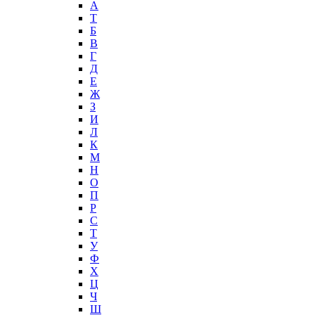
А
T
Б
В
Г
Д
Е
Ж
З
И
Л
К
М
Н
О
П
Р
С
Т
У
Ф
Х
Ц
Ч
Ш