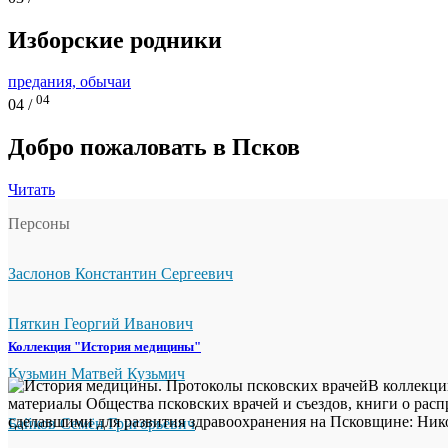
Изборские родники
предания, обычаи
04
04 /
Добро пожаловать в Псков
Читать
Персоны
Заслонов Константин Сергеевич
Пяткин Георгий Иванович
Коллекция "История медицины"
Кузьмин Матвей Кузьмич
В коллекци
материалы Общества псковских врачей и съездов, книги о рас
сделавшими для развития здравоохранения на Псковщине: Н
Байков Семён Григорьевич