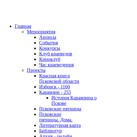
Главная
Мероприятия
Анонсы
События
Конкурсы
Клуб краеведов
Киноклуб
Час краеведения
Проекты
Красная книга
Псковской области
Изборск - 1160
Карамзин - 255
История Карамзина о
Пскове
Псковские пятницы
Псковские
пятницы. Дома.
Литературная карта
Библиотур
Архив - онлайн