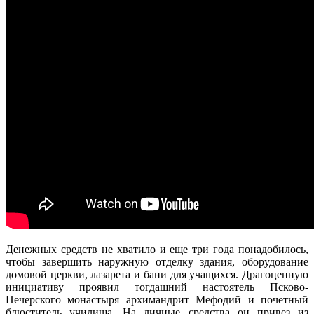
Денежных средств не хватило и еще три года понадобилось,
чтобы завершить наружную отделку здания, оборудование
домовой церкви, лазарета и бани для учащихся. Драгоценную
инициативу проявил тогдашний настоятель Псково-
Печерского монастыря архимандрит Мефодий и почетный
блюститель училища. На личные средства он привез из