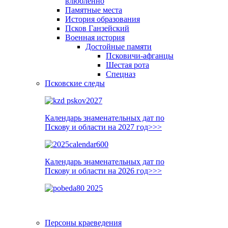
влюблённо
Памятные места
История образования
Псков Ганзейский
Военная история
Достойные памяти
Псковичи-афганцы
Шестая рота
Спецназ
Псковские следы
Календарь знаменательных дат по
Пскову и области на 2027 год>>>
Календарь знаменательных дат по
Пскову и области на 2026 год>>>
Персоны краеведения