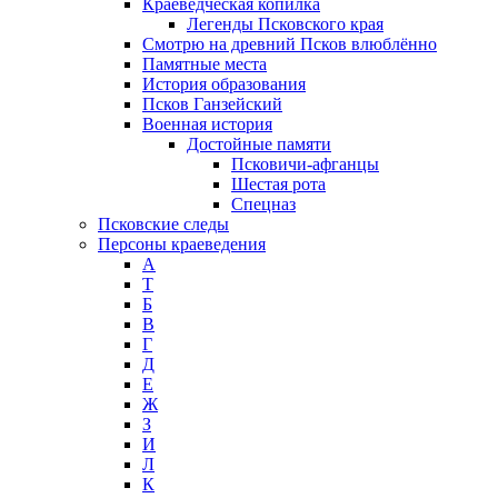
Краеведческая копилка
Легенды Псковского края
Смотрю на древний Псков влюблённо
Памятные места
История образования
Псков Ганзейский
Военная история
Достойные памяти
Псковичи-афганцы
Шестая рота
Спецназ
Псковские следы
Персоны краеведения
А
T
Б
В
Г
Д
Е
Ж
З
И
Л
К