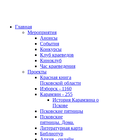
Главная
Мероприятия
Анонсы
События
Конкурсы
Клуб краеведов
Киноклуб
Час краеведения
Проекты
Красная книга
Псковской области
Изборск - 1160
Карамзин - 255
История Карамзина о
Пскове
Псковские пятницы
Псковские
пятницы. Дома.
Литературная карта
Библиотур
Архив - онлайн