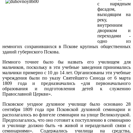
с нарядным
фасадом,
выходящим на
реку,
внутренним
двориком и
переходами -
одно из
немногих сохранившихся в Пскове крупных общественных
зданий губернского Пскова.
Немного точнее было бы назвать его училищем для
мальчиков, поскольку в эти учебные заведения принимались
мальчики примерно с 10 до 14 лет. Организованы эти учебные
учреждения были по указу Святейшего Синода от 6 марта
1809 года и предназначались «для первоначального
образования и подготовления детей к служению
Православной Церкви».
Псковское уездное духовное училище было основано 28
сентября 1809 года при Псковской духовной семинарии и
располагалось во флигеле семинарии на улице Великолуцкой.
Предполагалось, что онo готовит к поступлению в семинарию
и училище должно быть «в живой и нераздельной связи с
семинариями». Содержались училища на средства,