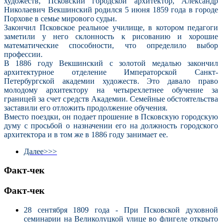
художеств, Псковский городской архитектор, Александр
Николаевич Векшинский родился 5 июня 1859 года в городе
Порхове в семье мирового судьи.
Закончил Псковское реальное училище, в котором педагоги
заметили у него склонность к рисованию и хорошие
математические способности, что определило выбор
профессии.
В 1886 году Векшинский с золотой медалью закончил
архитектурное отделение Императорской Санкт-
Петербургской академии художеств. Это давало право
молодому архитектору на четырехлетнее обучение за
границей за счет средств Академии. Семейные обстоятельства
заставили его отложить продолжение обучения.
Вместо поездки, он подает прошение в Псковскую городскую
думу с просьбой о назначении его на должность городского
архитектора и в том же в 1886 году занимает ее.
Далее>>>
Факт-чек
Факт-чек
28 сентября 1809 года - При Псковской духовной
семинарии на Великолуцкой улице во флигеле открыто