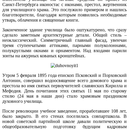
Санкт-Петербурга иконостас с иконами, престол, жертвенник
для училищного храма. Это послужило примером и нашлись
благотворители, благодаря которым появились необходимые
утварь, облачения и священные книги.
Законченное здание училища было оштукатурено, что сразу
сделало заметным архитектурные детали. Общий стиль –
неоклассический. Симметричный главный фасад, увенчан
тремя ступенчатыми аттиками, парными полуколоннами,
полукруглыми окнами и орнаментом. Над входами парили
зонты на ажурных кованых кронштейнах.
Утром 5 февраля 1895 года епископ Псковский и Порховский
Антонин, совершил водоосвящение всего домового храма и
престола во имя святых первоучителей славянских Кирилла и
Мефодия. День почитания этих святых 11 мая по старому
стилю (24 мая в наши дни) стало храмовым праздником
духовного училища.
После революции учебное заведение, проработавшее 108 лет,
было закрыто. В его стенах поселилась совпартшкола. В
новой советской партийной школе давали политическую и
общеобразовательную подготовку будущим кадровым