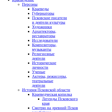
Персоны
Краеведы
Губернаторы
Псковские писатели
и деятели культуры
Художники
Архитекторы,
реставраторы
Исследователи
Композиторы,
музыканты
Религиозные
деятели
Исторические
личности
Ученые
Актеры, режиссеры,
театральные
деятели
История Псковской области
Краеведческая копилка
Легенды Псковского
края
Смотрю на древний Псков