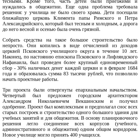
тесными. Кроме того, часть детей были приезжими и
нуждались в общежитии. Еще одна проблема требовала
решения: у училища не было своего храма. Дети посещали
ближайшую церковь Климента папы Римского и Петра
Александрийского, который был тесным и холодным, а дорога
до него весной и осенью была очень грязной.
Собрать средства на такое большое строительство было
непросто. Они копились в виде отчислений из доходов
церквей Псковского училищного округа в течение 10 лет.
Наконец, по настоянию епископа Псковского и Лифляндского
Нафанаила, был проведен более крупный единовременный
сбор - 30% наличных денег каждой церкви и в феврале 1684
года и образовалась сумма 83 тысячи рублей, что позволило
начать проектные работы.
Три проекта были отвергнуты епархиальным начальством.
Четвертый был предложен городским архитектором
Александром Николаевичем Векшинским и получил
одобрение. Проект был комплексным и предполагал снос всех
старых построек и строительство одного большого здания для
учебных занятий и для общежития. В основу планировочного
решения легло соединение всех корпусов (учебного,
административного и общежития) одним общим коридором.
Новое училище могло принять 400 учащихся.