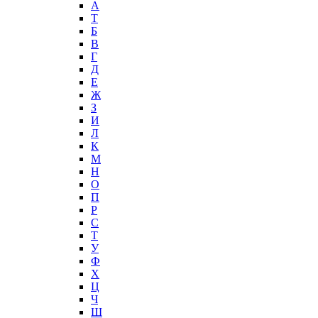
А
T
Б
В
Г
Д
Е
Ж
З
И
Л
К
М
Н
О
П
Р
С
Т
У
Ф
Х
Ц
Ч
Ш