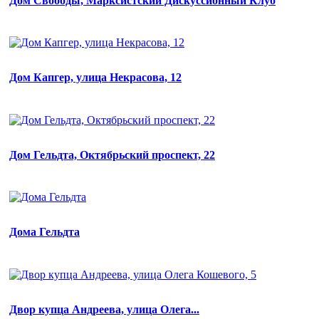
Дом Cвободы, Марксистский Дискуссионный Клуб
Дом Капгер, улица Некрасова, 12
Дом Гельдта, Октябрьский проспект, 22
Дома Гельдта
Двор купца Андреева, улица Олега...