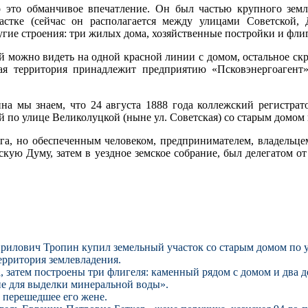
 это обманчивое впечатление. Он был частью крупного земл
астке (сейчас он располагается между улицами Советской,
гие строения: три жилых дома, хозяйственные постройки и фли
й можно видеть на одной красной линии с домом, остальное скр
ая территория принадлежит предприятию «Псковэнергоагент
ина мы знаем, что 24 августа 1888 года коллежский регистр
 по улице Великолуцкой (ныне ул. Советская) со старым домом 
, но обеспеченным человеком, предпринимателем, владельцем
кую Думу, затем в уездное земское собрание, был делегатом от
аврилович Тропин купил земельный участок со старым домом по 
ерритория землевладения.
, затем построены три флигеля: каменный рядом с домом и два 
ние для выделки минеральной воды».
 перешедшее его жене.