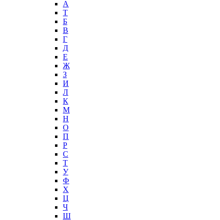
А
T
Б
В
Г
Д
Е
Ж
З
И
Л
К
М
Н
О
П
Р
С
Т
У
Ф
Х
Ц
Ч
Ш