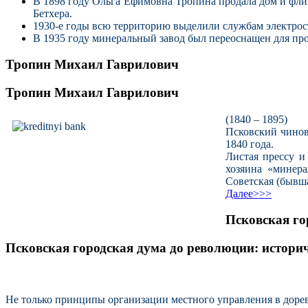
В 1898 году Ольга Ефимовна Тропина продала дом и флиг
Бетхера.
1930-е годы всю территорию выделили службам электрос
В 1935 году минеральный завод был переоснащен для пр
Тропин Михаил Гаврилович
Тропин Михаил Гаврилович
(1840 – 1895)
Псковский чинов
1840 года.
Листая прессу и
хозяина «минер
Советская (бывша
Далее>>>
Псковская го
Псковская городская дума до революции: истори
Не только принципы организации местного управления в доре