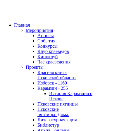
Главная
Мероприятия
Анонсы
События
Конкурсы
Клуб краеведов
Киноклуб
Час краеведения
Проекты
Красная книга
Псковской области
Изборск - 1160
Карамзин - 255
История Карамзина о
Пскове
Псковские пятницы
Псковские
пятницы. Дома.
Литературная карта
Библиотур
Архив - онлайн