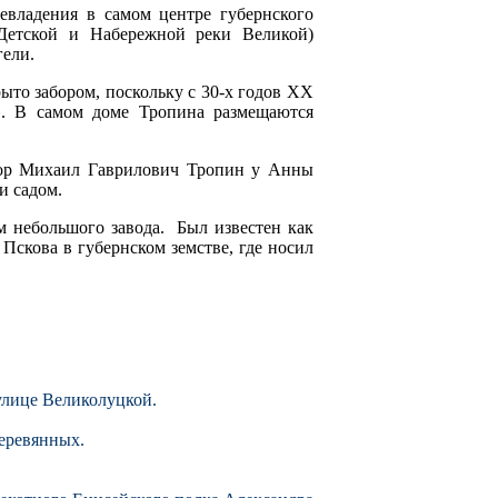
евладения в самом центре губернского
 Детской и Набережной реки Великой)
гели.
ыто забором, поскольку с 30-х годов XX
». В самом доме Тропина размещаются
атор Михаил Гаврилович Тропин у Анны
и садом.
 небольшого завода. Был известен как
 Пскова в губернском земстве, где носил
улице Великолуцкой.
деревянных.