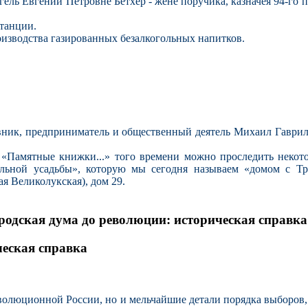
ель Евгении Петровне Бетхер - жене поручика, казначея 94-го 
танции.
оизводства газированных безалкогольных напитков.
ник, предприниматель и общественный деятель Михаил Гаврил
 «Памятные книжки...» того времени можно проследить некот
альной усадьбы», которую мы сегодня называем «домом с Тр
я Великолукская), дом 29.
родская дума до революции: историческая справка
ческая справка
волюционной России, но и мельчайшие детали порядка выборов,