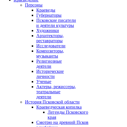
Персоны
Краеведы
Губернаторы
Псковские писатели
и деятели культуры
Художники
Архитекторы,
реставраторы
Исследователи
Композиторы,
музыканты
Религиозные
деятели
Исторические
личности
Ученые
Актеры, режиссеры,
театральные
деятели
История Псковской области
Краеведческая копилка
Легенды Псковского
края
Смотрю на древний Псков