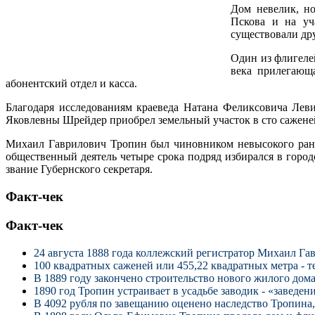
Дом невелик, но
Пскова и на уч
существовали дру
Один из флигеле
века прилегающ
абонентский отдел и касса.
Благодаря исследованиям краеведа Натана Феликсовича Лев
Яковлевны Шрейдер приобрел земельный участок в сто саженей
Михаил Гаврилович Тропин был чиновником невысокого ранга
общественный деятель четыре срока подряд избирался в городс
звание Губернского секретаря.
Факт-чек
Факт-чек
24 августа 1888 года коллежский регистратор Михаил Г
100 квадратных саженей или 455,22 квадратных метра - т
В 1889 году закончено строительство нового жилого дома
1890 год Тропин устраивает в усадьбе заводик - «заведе
В 4092 рубля по завещанию оценено наследство Тропина,