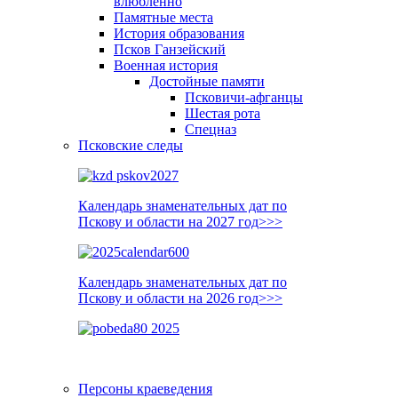
влюблённо
Памятные места
История образования
Псков Ганзейский
Военная история
Достойные памяти
Псковичи-афганцы
Шестая рота
Спецназ
Псковские следы
Календарь знаменательных дат по
Пскову и области на 2027 год>>>
Календарь знаменательных дат по
Пскову и области на 2026 год>>>
Персоны краеведения