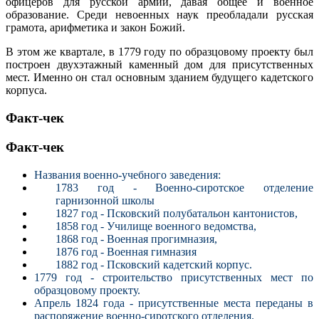
офицеров для русской армии, давая общее и военное
образование. Среди невоенных наук преобладали русская
грамота, арифметика и закон Божий.
В этом же квартале, в 1779 году по образцовому проекту был
построен двухэтажный каменный дом для присутственных
мест. Именно он стал основным зданием будущего кадетского
корпуса.
Факт-чек
Факт-чек
Названия военно-учебного заведения:
1783 год - Военно-сиротское отделение
гарнизонной школы
1827 год - Псковский полубатальон кантонистов,
1858 год - Училище военного ведомства,
1868 год - Военная прогимназия,
1876 год - Военная гимназия
1882 год - Псковский кадетский корпус.
1779 год - строительство присутственных мест по
образцовому проекту.
Апрель 1824 года - присутственные места переданы в
распоряжение военно-сиротского отделения.