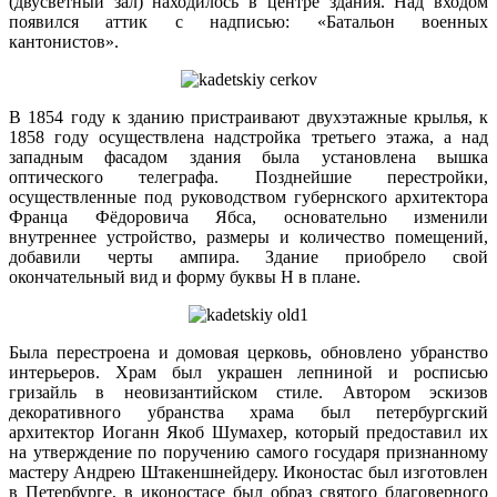
(двусветный зал) находилось в центре здания. Над входом
появился аттик с надписью: «Батальон военных
кантонистов».
В 1854 году к зданию пристраивают двухэтажные крылья, к
1858 году осуществлена надстройка третьего этажа, а над
западным фасадом здания была установлена вышка
оптического телеграфа. Позднейшие перестройки,
осуществленные под руководством губернского архитектора
Франца Фёдоровича Ябса, основательно изменили
внутреннее устройство, размеры и количество помещений,
добавили черты ампира. Здание приобрело свой
окончательный вид и форму буквы Н в плане.
Была перестроена и домовая церковь, обновлено убранство
интерьеров. Храм был украшен лепниной и росписью
гризайль в неовизантийском стиле. Автором эскизов
декоративного убранства храма был петербургский
архитектор Иоганн Якоб Шумахер, который предоставил их
на утверждение по поручению самого государя признанному
мастеру Андрею Штакеншнейдеру. Иконостас был изготовлен
в Петербурге, в иконостасе был образ святого благоверного