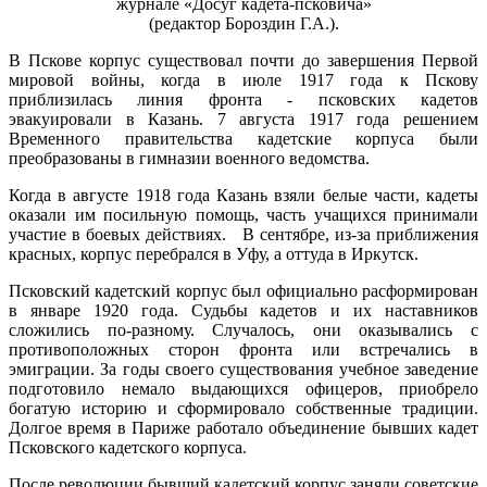
журнале «Досуг кадета-псковича»
(редактор Бороздин Г.А.).
В Пскове корпус существовал почти до завершения Первой
мировой войны, когда в июле 1917 года к Пскову
приблизилась линия фронта - псковских кадетов
эвакуировали в Казань. 7 августа 1917 года решением
Временного правительства кадетские корпуса были
преобразованы в гимназии военного ведомства.
Когда в августе 1918 года Казань взяли белые части, кадеты
оказали им посильную помощь, часть учащихся принимали
участие в боевых действиях. В сентябре, из-за приближения
красных, корпус перебрался в Уфу, а оттуда в Иркутск.
Псковский кадетский корпус был официально расформирован
в январе 1920 года. Судьбы кадетов и их наставников
сложились по-разному. Случалось, они оказывались с
противоположных сторон фронта или встречались в
эмиграции. За годы своего существования учебное заведение
подготовило немало выдающихся офицеров, приобрело
богатую историю и сформировало собственные традиции.
Долгое время в Париже работало объединение бывших кадет
Псковского кадетского корпуса.
После революции бывший кадетский корпус заняли советские