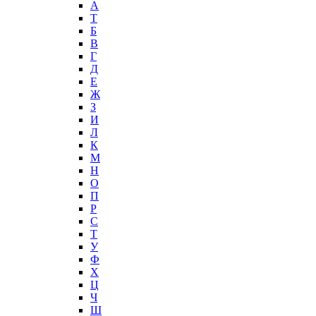
А
T
Б
В
Г
Д
Е
Ж
З
И
Л
К
М
Н
О
П
Р
С
Т
У
Ф
Х
Ц
Ч
Ш