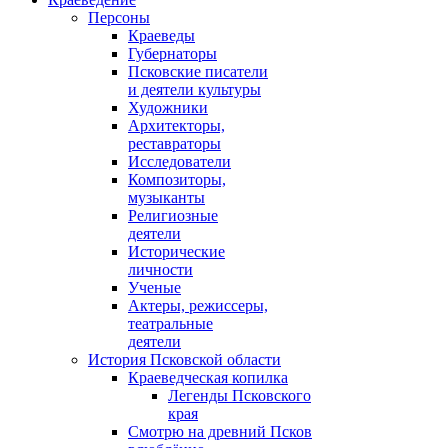
Персоны
Краеведы
Губернаторы
Псковские писатели
и деятели культуры
Художники
Архитекторы,
реставраторы
Исследователи
Композиторы,
музыканты
Религиозные
деятели
Исторические
личности
Ученые
Актеры, режиссеры,
театральные
деятели
История Псковской области
Краеведческая копилка
Легенды Псковского
края
Смотрю на древний Псков