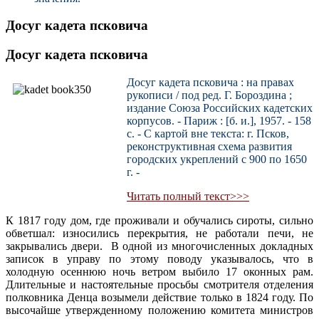
Досуг кадета псковича
Досуг кадета псковича
Досуг кадета псковича : на правах
рукописи / под ред. Г. Бороздина ;
издание Союза Российских кадетских
корпусов. - Париж : [б. и.], 1957. - 158
с. - С картой вне текста: г. Псков,
реконструктивная схема развития
городских укреплений с 900 по 1650
г. -
Читать полный текст>>>
К 1817 году дом, где проживали и обучались сироты, сильно
обветшал: износились перекрытия, не работали печи, не
закрывались двери. В одной из многочисленных докладных
записок в управу по этому поводу указывалось, что в
холодную осеннюю ночь ветром выбило 17 оконных рам.
Длительные и настоятельные просьбы смотрителя отделения
полковника Денца возымели действие только в 1824 году. По
высочайше утвержденному положению комитета министров