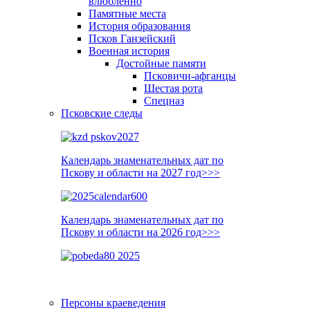
влюблённо
Памятные места
История образования
Псков Ганзейский
Военная история
Достойные памяти
Псковичи-афганцы
Шестая рота
Спецназ
Псковские следы
Календарь знаменательных дат по
Пскову и области на 2027 год>>>
Календарь знаменательных дат по
Пскову и области на 2026 год>>>
Персоны краеведения