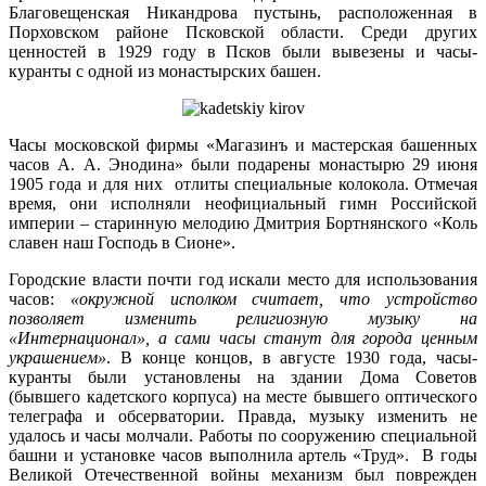
Благовещенская Никандрова пустынь, расположенная в
Порховском районе Псковской области. Среди других
ценностей в 1929 году в Псков были вывезены и часы-
куранты с одной из монастырских башен.
Часы московской фирмы «Магазинъ и мастерская башенных
часов А. А. Энодина» были подарены монастырю 29 июня
1905 года и для них отлиты специальные колокола. Отмечая
время, они исполняли неофициальный гимн Российской
империи – старинную мелодию Дмитрия Бортнянского «Коль
славен наш Господь в Сионе».
Городские власти почти год искали место для использования
часов:
«окружной исполком считает, что устройство
позволяет изменить религиозную музыку на
«Интернационал», а сами часы станут для города ценным
украшением»
. В конце концов, в августе 1930 года, часы-
куранты были установлены на здании Дома Советов
(бывшего кадетского корпуса) на месте бывшего оптического
телеграфа и обсерватории. Правда, музыку изменить не
удалось и часы молчали. Работы по сооружению специальной
башни и установке часов выполнила артель «Труд». В годы
Великой Отечественной войны механизм был поврежден