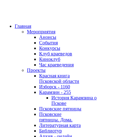
Главная
Мероприятия
Анонсы
События
Конкурсы
Клуб краеведов
Киноклуб
Час краеведения
Проекты
Красная книга
Псковской области
Изборск - 1160
Карамзин - 255
История Карамзина о
Пскове
Псковские пятницы
Псковские
пятницы. Дома.
Литературная карта
Библиотур
Архив - онлайн