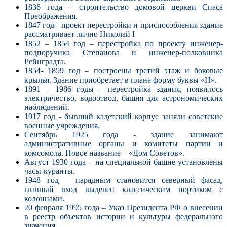
1836 года – строительство домовой церкви Спаса
Преображения.
1847 год- проект перестройки и приспособления здание
рассматривает лично Николай I
1852 – 1854 год – перестройка по проекту инженер-
подпоручика Степанова и инженер-полковника
Рейнградта.
1854- 1859 год – построены третий этаж и боковые
крылья. Здание приобретает в плане форму буквы «Н».
1891 – 1986 годы – перестройка здания, появилось
электричество, водоотвод, башня для астрономических
наблюдений.
1917 год - бывший кадетский корпус заняли советские
военные учреждения.
Сентябрь 1925 года - здание занимают
административные органы и комитеты партии и
комсомола. Новое название – «Дом Советов».
Август 1930 года – на специальной башне установлены
часы-куранты.
1948 год – парадным становится северный фасад,
главный вход выделен классическим портиком с
колоннами.
20 февраля 1995 года – Указ Президента РФ о внесении
в реестр объектов истории и культуры федерального
значения.