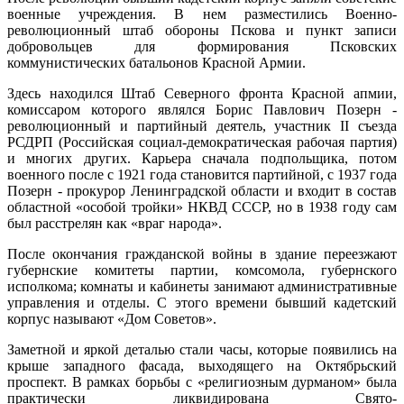
военные учреждения. В нем разместились Военно-
революционный штаб обороны Пскова и пункт записи
добровольцев для формирования Псковских
коммунистических батальонов Красной Армии.
Здесь находился Штаб Северного фронта Красной апмии,
комиссаром которого являлся Борис Павлович Позерн -
революционный и партийный деятель, участник II съезда
РСДРП (Российская социал-демократическая рабочая партия)
и многих других. Карьера сначала подпольщика, потом
военного после с 1921 года становится партийной, с 1937 года
Позерн - прокурор Ленинградской области и входит в состав
областной «особой тройки» НКВД СССР, но в 1938 году сам
был расстрелян как «враг народа».
После окончания гражданской войны в здание переезжают
губернские комитеты партии, комсомола, губернского
исполкома; комнаты и кабинеты занимают административные
управления и отделы. С этого времени бывший кадетский
корпус называют «Дом Советов».
Заметной и яркой деталью стали часы, которые появились на
крыше западного фасада, выходящего на Октябрьский
проспект. В рамках борьбы с «религиозным дурманом» была
практически ликвидирована Свято-