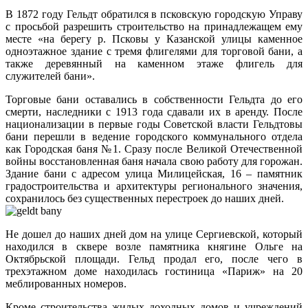
В 1872 году Гельдт обратился в псковскую городскую Управу
с просьбой разрешить строительство на принадлежащем ему
месте «на берегу р. Псковы у Казанской улицы каменное
одноэтажное здание с тремя флигелями для торговой бани, а
также деревянный на каменном этаже флигель для
служителей бани».
Торговые бани оставались в собственности Гельдта до его
смерти, наследники с 1913 года сдавали их в аренду. После
национализации в первые годы Советской власти Гельдтовы
бани перешли в ведение городского коммунального отдела
как Городская баня №1. Сразу после Великой Отечественной
войны восстановленная баня начала свою работу для горожан.
Здание бани с адресом улица Милицейская, 16 – памятник
градостроительства и архитектуры регионального значения,
сохранилось без существенных перестроек до наших дней.
Не дошел до наших дней дом на улице Сергиевской, который
находился в сквере возле памятника княгине Ольге на
Октябрьской площади. Гельд продал его, после чего в
трехэтажном доме находилась гостиница «Париж» на 20
меблированных номеров.
Кроме строительства жилых доходных домов и учреждений