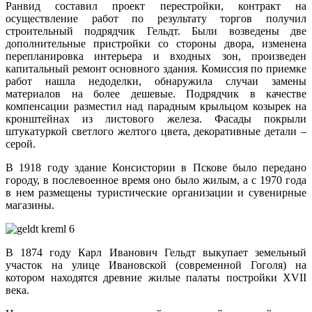
Ранвид составил проект перестройки, контракт на
осуществление работ по результату торгов получил
строительный подрядчик Гельдт. Были возведены две
дополнительные пристройки со стороны двора, изменена
перепланировка интерьера и входных зон, произведен
капитальный ремонт основного здания. Комиссия по приемке
работ нашла недоделки, обнаружила случаи замены
материалов на более дешевые. Подрядчик в качестве
компенсации разместил над парадным крыльцом козырек на
кронштейнах из листового железа. Фасады покрыли
штукатуркой светлого желтого цвета, декоративные детали –
серой.
В 1918 году здание Консистории в Пскове было передано
городу, в послевоенное время оно было жилым, а с 1970 года
в нем размещены туристические организации и сувенирные
магазины.
В 1874 году Карл Иванович Гельдт выкупает земельный
участок на улице Ивановской (современной Гоголя) на
котором находятся древние жилые палаты постройки XVII
века.