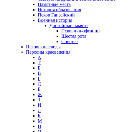
Памятные места
История образования
Псков Ганзейский
Военная история
Достойные памяти
Псковичи-афганцы
Шестая рота
Спецназ
Псковские следы
Персоны краеведения
А
T
Б
В
Г
Д
Е
Ж
З
И
Л
К
М
Н
О