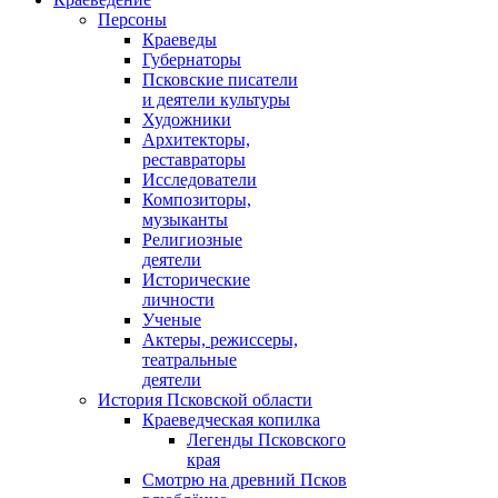
Персоны
Краеведы
Губернаторы
Псковские писатели
и деятели культуры
Художники
Архитекторы,
реставраторы
Исследователи
Композиторы,
музыканты
Религиозные
деятели
Исторические
личности
Ученые
Актеры, режиссеры,
театральные
деятели
История Псковской области
Краеведческая копилка
Легенды Псковского
края
Смотрю на древний Псков