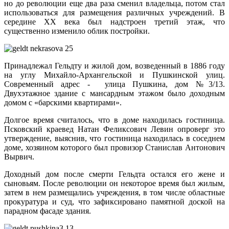
но до революции еще два раза сменил владельца, потом стал
использоваться для размещения различных учреждений. В
середине XX века был надстроен третий этаж, что
существенно изменило облик постройки.
Принадлежал Гельдту и жилой дом, возведенный в 1886 году
на углу Михайло-Архангельской и Пушкинской улиц.
Современный адрес - улица Пушкина, дом №3/13.
Двухэтажное здание с мансардным этажом было доходным
домом с «барскими квартирами».
Долгое время считалось, что в доме находилась гостиница.
Псковский краевед Натан Феликсович Левин опроверг это
утверждение, выяснив, что гостиница находилась в соседнем
доме, хозяином которого был провизор Станислав Антонович
Вырвич.
Доходный дом после смерти Гельдта остался его жене и
сыновьям. После революции он некоторое время был жилым,
затем в нем размещались учреждения, в том числе областные
прокуратура и суд, что зафиксировано памятной доской на
парадном фасаде здания.