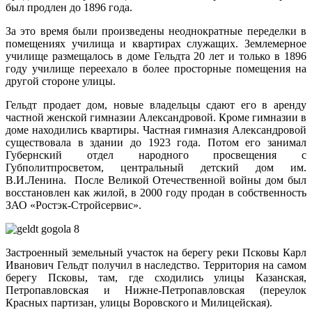
был продлен до 1896 года.
За это время были произведены неоднократные переделки в
помещениях училища и квартирах служащих. Землемерное
училище размещалось в доме Гельдта 20 лет и только в 1896
году училище переехало в более просторные помещения на
другой стороне улицы.
Гельдт продает дом, новые владельцы сдают его в аренду
частной женской гимназии Александровой. Кроме гимназии в
доме находились квартиры. Частная гимназия Александровой
существовала в здании до 1923 года. Потом его занимал
Губернский отдел народного просвещения с
Губполитпросветом, центральный детский дом им.
В.И.Ленина. После Великой Отечественной войны дом был
восстановлен как жилой, в 2000 году продан в собственность
ЗАО «Ростэк-Стройсервис».
Застроенный земельный участок на берегу реки Псковы Карл
Иванович Гельдт получил в наследство. Территория на самом
берегу Псковы, там, где сходились улицы Казанская,
Петропавловская и Нижне-Петропавловская (переулок
Красных партизан, улицы Воровского и Милицейская).