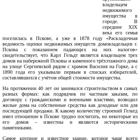
владельцем
недвижимого
имущества в
городе. В
середине XIX
века его семья
поселилась в Пскове, а уже в 1878 году «Раскладочная
ведомость оценки недвижимых имуществ домовладельцев г.
Пскова с показанием падающих на них налогов»
свидетельствует, что Карл Гельдт является владельцем трех
домов на набережной Псковы и каменного трёхэтажного дома
на улице Сергиевской рядом с храмом Василия на Горке, а с
1890 года его указывали первым в списках избирателей,
составлявшихся с учётом общей стоимости имущества.
На протяжении 40 лет он занимался строительством в самых
разных формах: как подрядчик по частным заказам, по
договору с гражданскими и военными властями, возводил
жилые дома на собственные средства как доходные или для
последующей продажи. К какому количеству строений Гельтд
имел отношение в Пскове трудно посчитать, но некоторые из
его домов – известны и являются историческими
памятниками.
Самое крупное и известное здание, которое чаще всего