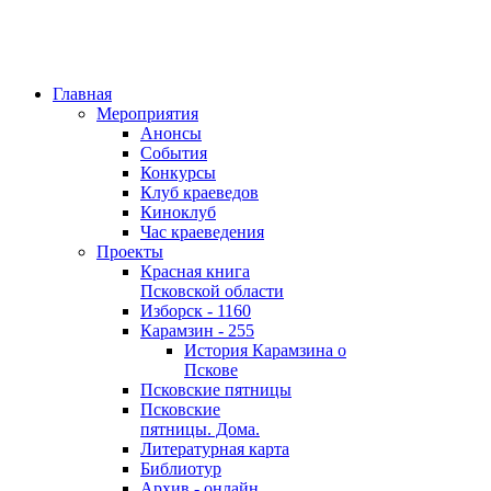
Главная
Мероприятия
Анонсы
События
Конкурсы
Клуб краеведов
Киноклуб
Час краеведения
Проекты
Красная книга
Псковской области
Изборск - 1160
Карамзин - 255
История Карамзина о
Пскове
Псковские пятницы
Псковские
пятницы. Дома.
Литературная карта
Библиотур
Архив - онлайн