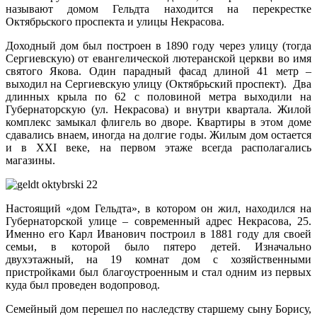
называют домом Гельдта находится на перекрестке
Октябрьского проспекта и улицы Некрасова.
Доходный дом был построен в 1890 году через улицу (тогда
Сергиевскую) от евангелической лютеранской церкви во имя
святого Якова. Один парадный фасад длиной 41 метр –
выходил на Сергиевскую улицу (Октябрьский проспект). Два
длинных крыла по 62 с половиной метра выходили на
Губернаторскую (ул. Некрасова) и внутри квартала. Жилой
комплекс замыкал флигель во дворе. Квартиры в этом доме
сдавались внаем, иногда на долгие годы. Жилым дом остается
и в XXI веке, на первом этаже всегда располагались
магазины.
Настоящий «дом Гельдта», в котором он жил, находился на
Губернаторской улице – современный адрес Некрасова, 25.
Именно его Карл Иванович построил в 1881 году для своей
семьи, в которой было пятеро детей. Изначально
двухэтажный, на 19 комнат дом с хозяйственными
пристройками был благоустроенным и стал одним из первых
куда был проведен водопровод.
Семейный дом перешел по наследству старшему сыну Борису,