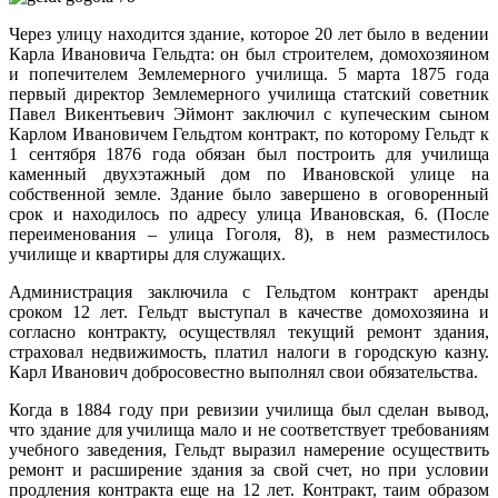
Через улицу находится здание, которое 20 лет было в ведении
Карла Ивановича Гельдта: он был строителем, домохозяином
и попечителем Землемерного училища. 5 марта 1875 года
первый директор Землемерного училища статский советник
Павел Викентьевич Эймонт заключил с купеческим сыном
Карлом Ивановичем Гельдтом контракт, по которому Гельдт к
1 сентября 1876 года обязан был построить для училища
каменный двухэтажный дом по Ивановской улице на
собственной земле. Здание было завершено в оговоренный
срок и находилось по адресу улица Ивановская, 6. (После
переименования – улица Гоголя, 8), в нем разместилось
училище и квартиры для служащих.
Администрация заключила с Гельдтом контракт аренды
сроком 12 лет. Гельдт выступал в качестве домохозяина и
согласно контракту, осуществлял текущий ремонт здания,
страховал недвижимость, платил налоги в городскую казну.
Карл Иванович добросовестно выполнял свои обязательства.
Когда в 1884 году при ревизии училища был сделан вывод,
что здание для училища мало и не соответствует требованиям
учебного заведения, Гельдт выразил намерение осуществить
ремонт и расширение здания за свой счет, но при условии
продления контракта еще на 12 лет. Контракт, таим образом