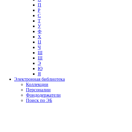
П
Р
С
Т
У
Ф
Х
Ц
Ч
Ш
Щ
Э
Ю
Я
Электронная библиотека
Коллекции
Персоналии
Фондодержатели
Поиск по ЭБ