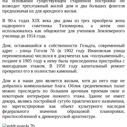
На основании существующей старинной постройки он
возводит трехэтажный жилой дом и два больших флигеля
предназначая их для арендного жилья.
В 90-х годах XIX века два дома из трех приобрела жена
надворного советника Тихомирова, а затем они
использовалось как общежитие для учеников Землемерного
училища до 1914 года.
Дом, остававшийся в собственности Гельдта, современный
адрес - улица Гоголя 7б (в 1902 году Ивановская улица
переименована) числился в документах как «полукаменный»,
позднее в 1905 году к нему была присоединена пристройка с
мансардным этажом. В 1950 году капитальный ремонт
превратил его в полностью каменный.
Дом и в наши дни является жилым, хотя до него еще не
добрались коммунальные блага. Облик средневековых палат
можно проследить по большим арочным проемам окон и
некоторым интерьерам нижнего этажа. Здание не имеет
декора, являясь постройкой сугубо практического назначения,
но зарегистрирован как объект культурного наследия
федерального значения образцовой планировки,
приспособленной к древнерусской архитектуре.