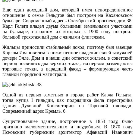
Еще один доходный дом, который имел непосредственное
отношение к семье Гельдтов был построен на Кахановском
бульваре. Современный адрес - Октябрьский проспект, дом 38.
Карл Гельтд владел двумя большими земельными участками
на бульваре, на одном их которых к 1900 году построил
большой трехэтажный дом с жилыми флигелями.
Жильцы приносили стабильный доход, поэтому был завещан
Карлом Ивановичем в пожизненное владение своей замужней
дочери Элле. Дом и в наши дни остается жилым, в советский
период появились два верхних этажа, на первом размещаются
торговые точки, а парадный фасад – формирующая часть
главной городской магистрали.
Одной из первых заметных в городе работ Карла Гельдта,
тогда купца I гильдии, как подрядчика была перестройка
здания Духовной Консистории на Торговой площади.
Современный адрес Кремль, 6.
Существовавшее здание, построенное в 1853 году, было
признано маловместительным и неудобным. В 1870 году
Псковский губернский архитектор Афанасий Иванович