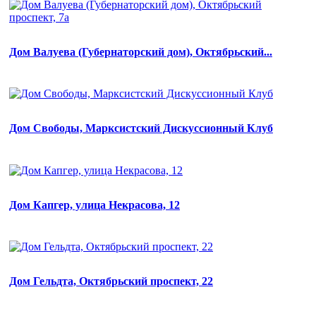
Дом Валуева (Губернаторский дом), Октябрьский...
Дом Cвободы, Марксистский Дискуссионный Клуб
Дом Капгер, улица Некрасова, 12
Дом Гельдта, Октябрьский проспект, 22