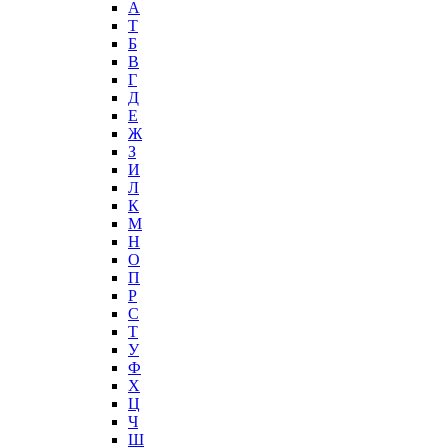
А
T
Б
В
Г
Д
Е
Ж
З
И
Л
К
М
Н
О
П
Р
С
Т
У
Ф
Х
Ц
Ч
Ш