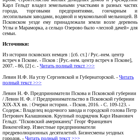
Карл Гельдт владел земельными участками в разных частях
города, торговыми предприятиями, гончарным и
лесопильным заводами, водяной и мукомольной мельницей. В
Псковском уезде ему принадлежали земли возле деревень
Углы и Мараморка, а сельцо Озерово было «лесной дачей» для
семьи.
Источники:
Из истории псковских немцев : [сб. ст.] / Рус.-нем. центр
встреч в Пскове. - Псков : [Рус.-нем. центр встреч в Пскове],
2007. - 86, [2] с. -
Читать полный текст >>>
Левин Н.Ф. На углу Сергиевской и Губернаторской. -
Читать
полный текст >>>
Левин Н. Ф. Предприниматели Пскова и Псковской губернии
/ Левин Н. Ф. // Предпринимательство в Псковской губернии
XIX-XX вв. : Очерки истории. - Псков, 2016. - С. 109-123. -
Содерж.: Владелец водочного завода и городской голова Петр
Петрович Калашников. Крупный подрядчик Карл Иванович
Гельдт. "Псковский американец" Георг Францевич
Викенгейзер. Известные предприниматели
предреволюционных десятилетий. Бизнесмены уездных
городов. -
Читать полный текст >>>