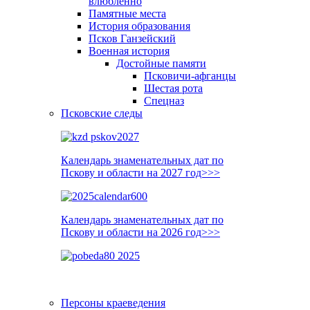
влюблённо
Памятные места
История образования
Псков Ганзейский
Военная история
Достойные памяти
Псковичи-афганцы
Шестая рота
Спецназ
Псковские следы
Календарь знаменательных дат по
Пскову и области на 2027 год>>>
Календарь знаменательных дат по
Пскову и области на 2026 год>>>
Персоны краеведения