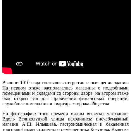
В июне 1910 года состоялось открытие и освящение здания.
На первом этаже располагались магазины с подсобными
помещениями и складами со стороны двора, на втором этаже
был открыт зал для проведения финансовых операций,
служебные помещения и квартира сторожа общества.
На фотографиях того времени видны вывески магазинов.
Вдоль Великолуцкой улицы находились: писчебумажный
магазин А.Ш. Ильяшева, гастрономическая и бакалейная
торговля фирмы столичного ремесленника Козунова. Вывеска