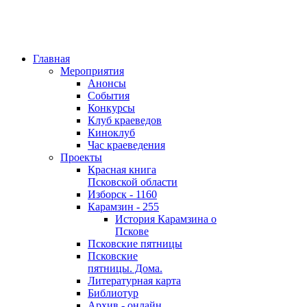
Главная
Мероприятия
Анонсы
События
Конкурсы
Клуб краеведов
Киноклуб
Час краеведения
Проекты
Красная книга
Псковской области
Изборск - 1160
Карамзин - 255
История Карамзина о
Пскове
Псковские пятницы
Псковские
пятницы. Дома.
Литературная карта
Библиотур
Архив - онлайн