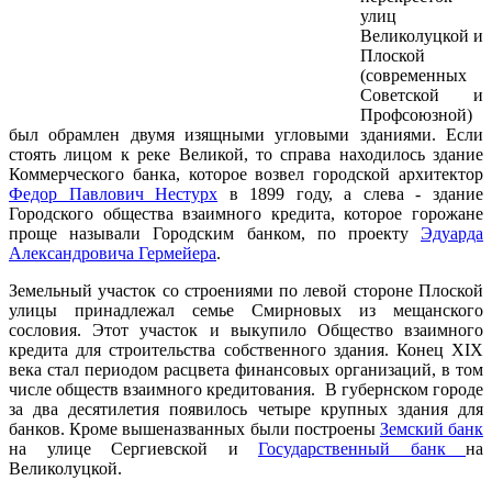
улиц
Великолуцкой и
Плоской
(современных
Советской и
Профсоюзной)
был обрамлен двумя изящными угловыми зданиями. Если
стоять лицом к реке Великой, то справа находилось здание
Коммерческого банка, которое возвел городской архитектор
Федор Павлович Нестурх
в 1899 году, а слева - здание
Городского общества взаимного кредита, которое горожане
проще называли Городским банком, по проекту
Эдуарда
Александровича Гермейера
.
Земельный участок со строениями по левой стороне Плоской
улицы принадлежал семье Смирновых из мещанского
сословия. Этот участок и выкупило Общество взаимного
кредита для строительства собственного здания. Конец XIX
века стал периодом расцвета финансовых организаций, в том
числе обществ взаимного кредитования. В губернском городе
за два десятилетия появилось четыре крупных здания для
банков. Кроме вышеназванных были построены
Земский банк
на улице Сергиевской и
Государственный банк
на
Великолуцкой.