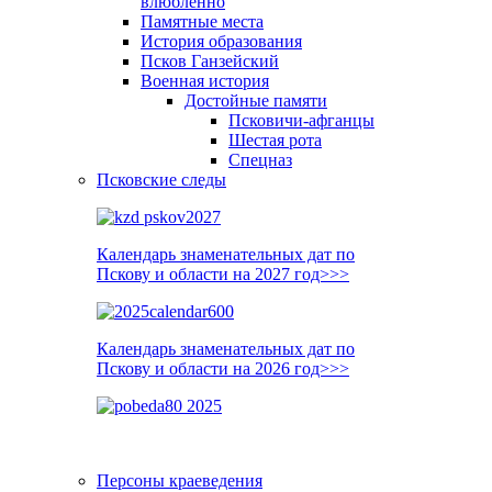
влюблённо
Памятные места
История образования
Псков Ганзейский
Военная история
Достойные памяти
Псковичи-афганцы
Шестая рота
Спецназ
Псковские следы
Календарь знаменательных дат по
Пскову и области на 2027 год>>>
Календарь знаменательных дат по
Пскову и области на 2026 год>>>
Персоны краеведения