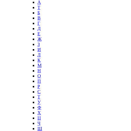
А
T
Б
В
Г
Д
Е
Ж
З
И
Л
К
М
Н
О
П
Р
С
Т
У
Ф
Х
Ц
Ч
Ш