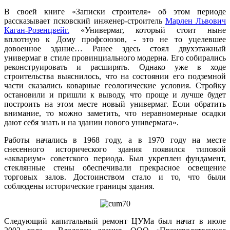
В своей книге «Записки строителя» об этом периоде
рассказывает псковский инженер-строитель
Марлен Львович
Каган-Розенцвейг.
«Универмаг, который стоит ныне
вплотную к Дому профсоюзов, - это не то уцелевшее
довоенное здание… Ранее здесь стоял двухэтажный
универмаг в стиле провинциального модерна. Его собирались
реконструировать и расширять. Однако уже в ходе
строительства выяснилось, что на состоянии его подземной
части сказались коварные геологические условия. Стройку
остановили и пришли к выводу, что проще и лучше будет
построить на этом месте новый универмаг. Если обратить
внимание, то можно заметить, что неравномерные осадки
дают себя знать и на здании нового универмага».
Работы начались в 1968 году, а в 1970 году на месте
снесенного исторического здания появился типовой
«аквариум» советского периода. Был укреплен фундамент,
стеклянные стены обеспечивали прекрасное освещение
торговых залов. Достоинством стало и то, что были
соблюдены исторические границы здания.
Следующий капитальный ремонт ЦУМа был начат в июле