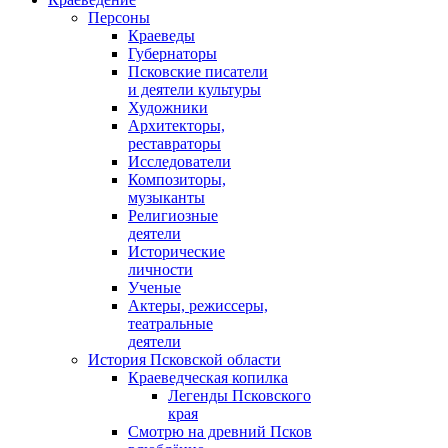
Персоны
Краеведы
Губернаторы
Псковские писатели
и деятели культуры
Художники
Архитекторы,
реставраторы
Исследователи
Композиторы,
музыканты
Религиозные
деятели
Исторические
личности
Ученые
Актеры, режиссеры,
театральные
деятели
История Псковской области
Краеведческая копилка
Легенды Псковского
края
Смотрю на древний Псков