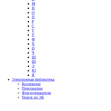
М
Н
О
П
Р
С
Т
У
Ф
Х
Ц
Ч
Ш
Щ
Э
Ю
Я
Электронная библиотека
Коллекции
Персоналии
Фондодержатели
Поиск по ЭБ