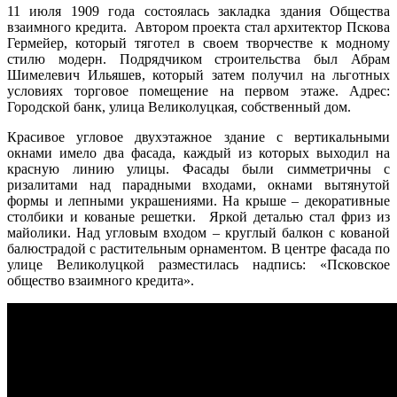
11 июля 1909 года состоялась закладка здания Общества
взаимного кредита. Автором проекта стал архитектор Пскова
Гермейер, который тяготел в своем творчестве к модному
стилю модерн. Подрядчиком строительства был Абрам
Шимелевич Ильяшев, который затем получил на льготных
условиях торговое помещение на первом этаже. Адрес:
Городской банк, улица Великолуцкая, собственный дом.
Красивое угловое двухэтажное здание с вертикальными
окнами имело два фасада, каждый из которых выходил на
красную линию улицы. Фасады были симметричны с
ризалитами над парадными входами, окнами вытянутой
формы и лепными украшениями. На крыше – декоративные
столбики и кованые решетки. Яркой деталью стал фриз из
майолики. Над угловым входом – круглый балкон с кованой
балюстрадой с растительным орнаментом. В центре фасада по
улице Великолуцкой разместилась надпись: «Псковское
общество взаимного кредита».