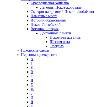
Краеведческая копилка
Легенды Псковского края
Смотрю на древний Псков влюблённо
Памятные места
История образования
Псков Ганзейский
Военная история
Достойные памяти
Псковичи-афганцы
Шестая рота
Спецназ
Псковские следы
Персоны краеведения
А
T
Б
В
Г
Д
Е
Ж
З
И
Л
К