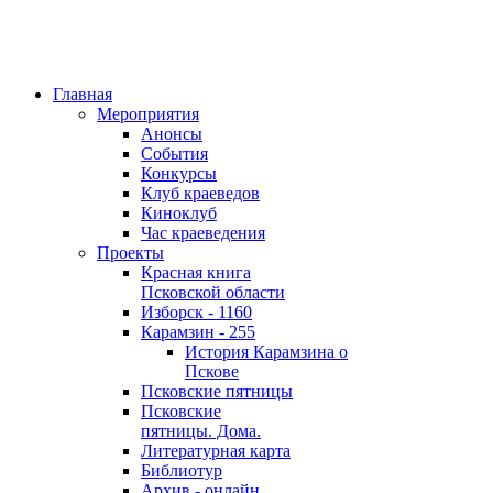
Главная
Мероприятия
Анонсы
События
Конкурсы
Клуб краеведов
Киноклуб
Час краеведения
Проекты
Красная книга
Псковской области
Изборск - 1160
Карамзин - 255
История Карамзина о
Пскове
Псковские пятницы
Псковские
пятницы. Дома.
Литературная карта
Библиотур
Архив - онлайн