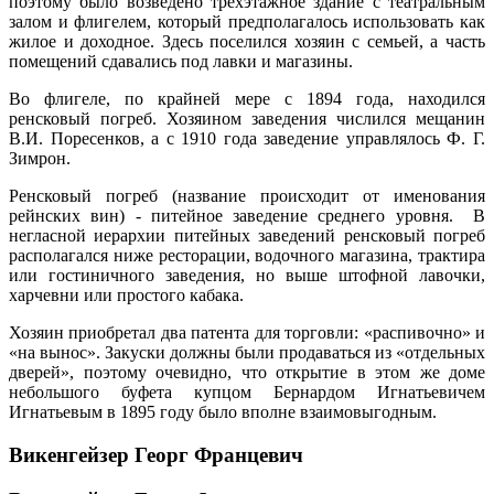
поэтому было возведено трехэтажное здание с театральным
залом и флигелем, который предполагалось использовать как
жилое и доходное. Здесь поселился хозяин с семьей, а часть
помещений сдавались под лавки и магазины.
Во флигеле, по крайней мере с 1894 года, находился
ренсковый погреб. Хозяином заведения числился мещанин
В.И. Поресенков, а с 1910 года заведение управлялось Ф. Г.
Зимрон.
Ренсковый погреб (название происходит от именования
рейнских вин) - питейное заведение среднего уровня. В
негласной иерархии питейных заведений ренсковый погреб
располагался ниже ресторации, водочного магазина, трактира
или гостиничного заведения, но выше штофной лавочки,
харчевни или простого кабака.
Хозяин приобретал два патента для торговли: «распивочно» и
«на вынос». Закуски должны были продаваться из «отдельных
дверей», поэтому очевидно, что открытие в этом же доме
небольшого буфета купцом Бернардом Игнатьевичем
Игнатьевым в 1895 году было вполне взаимовыгодным.
Викенгейзер Георг Францевич