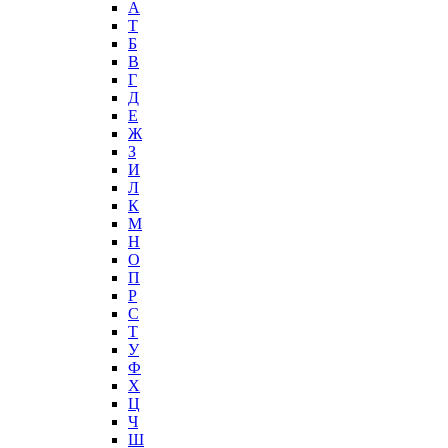
А
T
Б
В
Г
Д
Е
Ж
З
И
Л
К
М
Н
О
П
Р
С
Т
У
Ф
Х
Ц
Ч
Ш