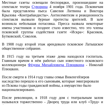
Местные газеты освещали беспорядки, произошедшие на
спектакле театра
Суворина
4 ноября 1901 года. Псковичам
была представлена пьеса Савелия Литвина и Виктора
Крылова «Контрабандисты». Антисемитизм и реакционность
спектакля вызвали бурные протесты зрителей. В зале
возникла небольшая потасовка. Пресса назвала некоторые
имена участников и позднее стало известно, что это члены
псковской группы содействия газете «Искра»: Красиков,
Бутковский, Соколов.
В 1908 году второй этаж арендовало псковское Латышское
общественное собрание.
В 1915 году на третьем этаже дома находился госпиталь.
Главным врачом в нём работал сын известного псковского
коллекционера
Фёдора Михайловича Плюшкина
- Николай
Плюшкин.
После смерти в 1914 году главы семьи Викенгейзеров
наследство перешло к его сыновьям, которые эмигрировали
из Пскова годы гражданской войны, а имущество было
национализировано.
После революции, в 1918 году дом с театральным залом
назывался торжественно - Дворец труда или клуб «Труд» и