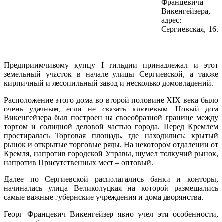
Францевича
Викенгейзера,
адрес:
Сергиевская, 16.
Предприимчивому купцу I гильдии принадлежал и этот
земельный участок в начале улицы Сергиевской, а также
кирпичный и лесопильный завод и несколько домовладений.
Расположение этого дома во второй половине XIX века было
очень удачным, если не сказать ключевым. Новый дом
Викенгейзера был построен на своеобразной границе между
торгом и солидной деловой частью города. Перед Кремлем
простиралась Торговая площадь, где находились: крытый
рынок и открытые торговые ряды. На некотором отдалении от
Кремля, напротив городской Управы, шумел толкучий рынок,
напротив Присутственных мест – оптовый.
Далее по Сергиевской располагались банки и конторы,
начиналась улица Великолуцкая на которой размещались
самые важные губернские учреждения и дома дворянства.
Георг Францевич Викенгейзер явно учел эти особенности,