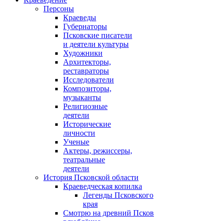
Персоны
Краеведы
Губернаторы
Псковские писатели
и деятели культуры
Художники
Архитекторы,
реставраторы
Исследователи
Композиторы,
музыканты
Религиозные
деятели
Исторические
личности
Ученые
Актеры, режиссеры,
театральные
деятели
История Псковской области
Краеведческая копилка
Легенды Псковского
края
Смотрю на древний Псков