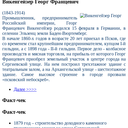
Викенгейзер Георг Францевич
(1843-1914)
Промышленник, предприниматель
Российский империи, Георг
Францевич Викенгейзер родился 15 февраля
в Германии, в
селении Эльзенц земли Баден-Вюртемберг.
В начале 1860-х годов в возрасте 20 лет приехал в Псков, где
со временем стал крупнейшим предпринимателем, купцом I-й
гильдии, а с 1898 года - II-й гильдии. Первое дело - колбасное
производств и мясная торговля, на прибыль от которого Георг
Францевич приобрел земельный участок в центре города на
Сергиевской улице. На нем построил трехэтажное здание с
театральным залом, а на Архангельской улице - шестиэтажное
здание. Самое высокое строение в городе прозвали
«псковский небоскреб».
Далее >>>>
Факт-чек
Факт-чек
1879 год – строительство доходного каменного