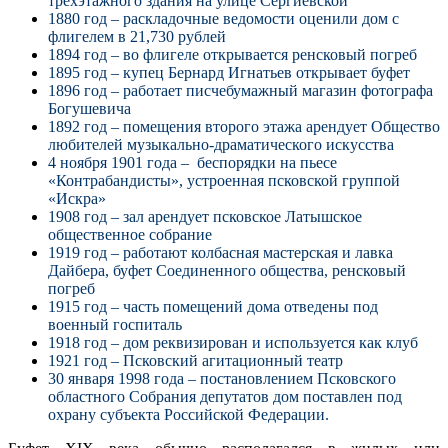
трехэтажного здания на улице Сергиевской
1880 год – раскладочные ведомости оценили дом с
флигелем в 21,730 рублей
1894 год – во флигеле открывается ренсковый погреб
1895 год – купец Бернард Игнатьев открывает буфет
1896 год – работает писчебумажный магазин фотографа
Богушевича
1892 год – помещения второго этажа арендует Общество
любителей музыкально-драматического искусства
4 ноября 1901 года – беспорядки на пьесе
«Контрабандисты», устроенная псковской группой
«Искра»
1908 год – зал арендует псковское Латышское
общественное собрание
1919 год – работают колбасная мастерская и лавка
Дайбера, буфет Соединенного общества, ренсковый
погреб
1915 год – часть помещений дома отведены под
военный госпиталь
1918 год – дом реквизирован и используется как клуб
1921 год – Псковский агитационный театр
30 января 1998 года – постановлением Псковского
областного Собрания депутатов дом поставлен под
охрану субъекта Российской Федерации.