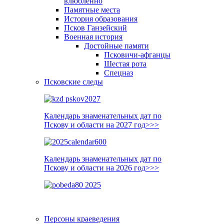
влюблённо
Памятные места
История образования
Псков Ганзейский
Военная история
Достойные памяти
Псковичи-афганцы
Шестая рота
Спецназ
Псковские следы
Календарь знаменательных дат по
Пскову и области на 2027 год>>>
Календарь знаменательных дат по
Пскову и области на 2026 год>>>
Персоны краеведения