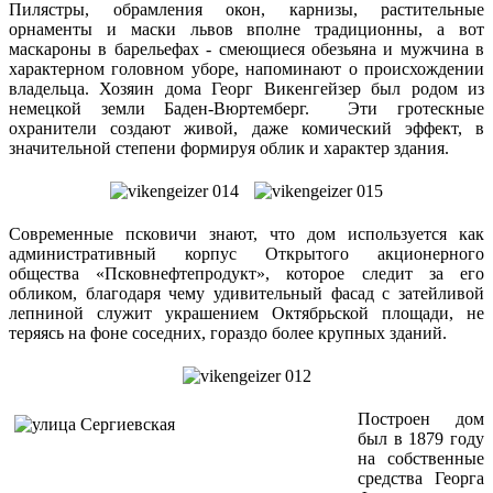
Пилястры, обрамления окон, карнизы, растительные
орнаменты и маски львов вполне традиционны, а вот
маскароны в барельефах - смеющиеся обезьяна и мужчина в
характерном головном уборе, напоминают о происхождении
владельца. Хозяин дома Георг Викенгейзер был родом из
немецкой земли Баден-Вюртемберг. Эти гротескные
охранители создают живой, даже комический эффект, в
значительной степени формируя облик и характер здания.
Современные псковичи знают, что дом используется как
административный корпус Открытого акционерного
общества «Псковнефтепродукт», которое следит за его
обликом, благодаря чему удивительный фасад с затейливой
лепниной служит украшением Октябрьской площади, не
теряясь на фоне соседних, гораздо более крупных зданий.
Построен дом
был в 1879 году
на собственные
средства Георга