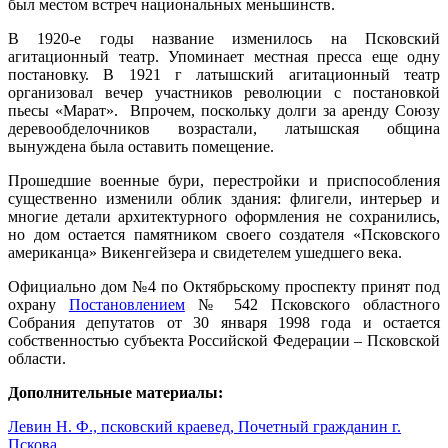
был местом встреч национальных меньшинств.
В 1920-е годы название изменилось на Псковский
агитационный театр. Упоминает местная пресса еще одну
постановку. В 1921 г латышский агитационный театр
организовал вечер участников революции с постановкой
пьесы «Марат». Впрочем, поскольку долги за аренду Союзу
деревообделочников возрастали, латышская община
вынуждена была оставить помещение.
Прошедшие военные бури, перестройки и приспособления
существенно изменили облик здания: флигели, интерьер и
многие детали архитектурного оформления не сохранились,
но дом остается памятником своего создателя «Псковского
американца» Викенгейзера и свидетелем ушедшего века.
Официально дом №4 по Октябрьскому проспекту принят под
охрану
Постановлением
№ 542 Псковского областного
Собрания депутатов от 30 января 1998 года и остается
собственностью субъекта Российской Федерации – Псковской
области.
Дополнительные материалы:
Левин Н. Ф.,
псковский краевед, Почетный гражданин г.
Пскова
.