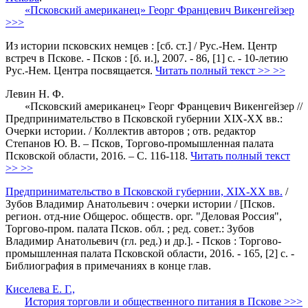
«Псковский американец» Георг Францевич Викенгейзер
>>>
Из истории псковских немцев : [сб. ст.] / Рус.-Нем. Центр
встреч в Пскове. - Псков : [б. и.], 2007. - 86, [1] с. - 10-летию
Рус.-Нем. Центра посвящается.
Читать полный текст >> >>
Левин Н. Ф.
«Псковский американец» Георг Францевич Викенгейзер //
Предпринимательство в Псковской губернии XIX-XX вв.:
Очерки истории. / Коллектив авторов ; отв. редактор
Степанов Ю. В. – Псков, Торгово-промышленная палата
Псковской области, 2016. – С. 116-118.
Читать полный текст
>> >>
Предпринимательство в Псковской губернии, XIX-XX вв.
/
Зубов Владимир Анатольевич : очерки истории / [Псков.
регион. отд-ние Общерос. обществ. орг. "Деловая Россия",
Торгово-пром. палата Псков. обл. ; ред. совет.: Зубов
Владимир Анатольевич (гл. ред.) и др.]. - Псков : Торгово-
промышленная палата Псковской области, 2016. - 165, [2] с. -
Библиография в примечаниях в конце глав.
Киселева Е. Г.,
История торговли и общественного питания в Пскове >>>