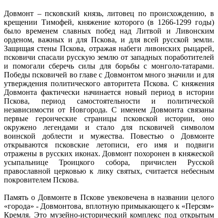
Довмонт – псковский князь, литовец по происхождению, в
крещении Тимофей, княжение которого (в 1266-1299 годы)
было временем славных побед над Литвой и Ливонским
орденом, важных и для Пскова, и для всей русской земли.
Защищая стены Пскова, отражая набеги ливонских рыцарей,
псковичи спасали русскую землю от западных поработителей
и помогали сберечь силы для борьбы с монголо-татарами.
Победы псковичей во главе с Довмонтом много значили и для
утверждения политического авторитета Пскова. С княжения
Довмонта фактически начинается новый период в истории
Пскова, период самостоятельности и политической
независимости от Новгорода. С именем Довмонта связаны
первые героические страницы псковской истории, оно
окружено легендами и стало для псковичей символом
воинской доблести и мужества. Повестью о Довмонте
открываются псковские летописи, его имя и подвиги
отражены в русских иконах. Довмонт похоронен в княжеской
усыпальнице Троицкого собора, причислен Русской
православной церковью к лику святых, считается небесным
покровителем Пскова.
Память о Довмонте в Пскове увековечена в названии целого
«города» - Довмонтова, вплотную примыкающего к «Персям»
Кремля. Это музейно-исторический комплекс под открытым