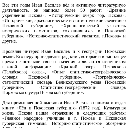
Все эти годы Иван Василев вёл и активную литературную
деятельность, он написал более 50 работ: «Древние
укрепления Пскова», «Исторический очерк гор. Пскова»,
«Исторические, археологические и статистические сведения о
Псковской губернии», «Хронологический указатель
исторических памятников, сохранившихся в Псковской
губернии», «Историко-статистический указатель г.Пскова» и
другие.
Проявлял интерес Иван Василев и к географии Псковской
земли. Его перу принадлежит ряд книг, которые и в настоящее
время не потеряли своего значения и являются источником
важной информации: «Краткий очерк Псковского
(Талабского) озера», «Опыт статистико-географического
словаря Псковской губернии», «Географическо-
статистический словарь Великолукского уезда Псковской
губернии», «Статистико-географический словарь
Порховского уезда Псковской губернии».
Для промышленной выставки Иван Василев написал и издал
книгу «Лён и Псковская губерния» (1872 год). Культурная
жизнь Пскова нашла отражение в следующих работах:
«Главное народное училище в г. Пскове и Псковская
губернская гимназия. Историко-статистическое обозрение