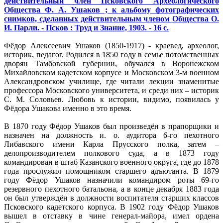
действительный член Псковского Археологического
Общества Ф. А. Ушаков ; к альбому фотографических
снимков, сделанных действительным членом Общества О.
И. Парли. - Псков : Труд и Знание, 1903. - 16 с.
Фёдор Алексеевич Ушаков (1850-1917) - краевед, археолог,
историк, педагог. Родился в 1850 году в семье потомственных
дворян Тамбовской губернии, обучался в Воронежском
Михайловском кадетском корпусе и Московском 3-м военном
Александровском училище, где читали лекции знаменитые
профессора Московского университета, и среди них – историк
С. М. Соловьев. Любовь к истории, видимо, появилась у
Фёдора Ушакова именно в это время.
В 1870 году Фёдор Ушаков был произведён в прапорщики и
назначен на должность и. о. аудитора 6-го пехотного
Либавского имени Карла Прусского полка, затем –
делопроизводителем полкового суда, а в 1873 году
командирован в штаб Казанского военного округа, где до 1878
года прослужил помощником старшего адъютанта. В 1879
году Фёдор Ушаков назначили командиром роты 69-го
резервного пехотного батальона, а в конце декабря 1883 года
он был утверждён в должности воспитателя старших классов
Псковского кадетского корпуса. В 1902 году Фёдор Ушаков
вышел в отставку в чине генерал-майора, имел ордена