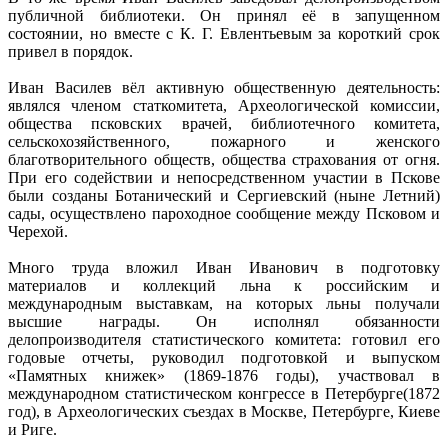
публичной библиотеки. Он принял её в запущенном
состоянии, но вместе с К. Г. Евлентьевым за короткий срок
привел в порядок.
Иван Василев вёл активную общественную деятельность:
являлся членом статкомитета, Археологической комиссии,
общества псковских врачей, библиотечного комитета,
сельскохозяйственного, пожарного и женского
благотворительного обществ, общества страхования от огня.
При его содействии и непосредственном участии в Пскове
были созданы Ботанический и Сергиевский (ныне Летний)
сады, осуществлено пароходное сообщение между Псковом и
Черехой.
Много труда вложил Иван Иванович в подготовку
материалов и коллекций льна к российским и
международным выставкам, на которых льны получали
высшие награды. Он исполнял обязанности
делопроизводителя статистического комитета: готовил его
годовые отчеты, руководил подготовкой и выпуском
«Памятных книжек» (1869-1876 годы), участвовал в
международном статистическом конгрессе в Петербурге(1872
год), в Археологических съездах в Москве, Петербурге, Киеве
и Риге.