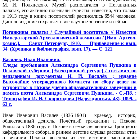
М. И. Полянского. Музей располагался в Поганкиных
палатах, его активно посещали туристы: известно, что только
в 1913 году в книге посетителей расписались 6544 человека.
Данное издание сохраняет своё научное значение и сейчас.
Поганкины палаты / Случайный посетитель // Известия
Императорской Археологической комиссии / [Имп. Археол.
комис.]. — Санкт-Петербург, 1910. — Прибавление к вып.
34. (Хроника и библиография, вып. 17). — С. 121.
Василёв, Иван Иванович.
Следы пребывания Александра Сергеевича Пушкина в
Псковской губернии [Электронный ресурс] / составил по
неизданным документам И. И. Василёв ; издание
Высочайше утвержденного Комитета по сбору денег на
устройство в Пскове учебно-образовательных заведений в
память поэта Александра Сергеевича Пушкина. - С.-Пб. :
Типография И. Н. Скороходова (Надеждинская, 43), 1899. -
63 с.
Иван Иванович Василев (1836-1901) – краевед, историк,
общественный деятель, Почётный гражданин г. Пскова.
Родился в 1836 году в Пскове в семье священника Троицкого
кафедрального собора, в раннем детстве слушал рассказы отца
о величии Пскова, легенды из его истории, зародившие