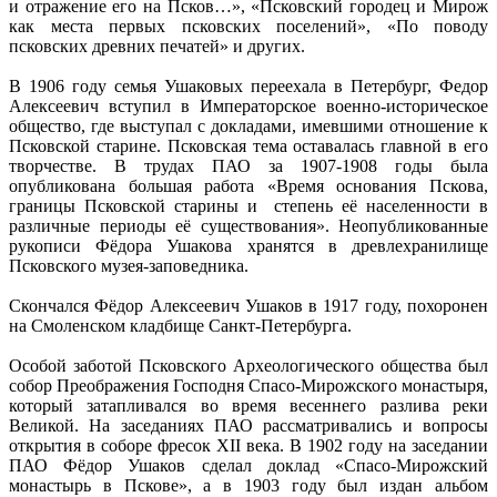
и отражение его на Псков…», «Псковский городец и Мирож
как места первых псковских поселений», «По поводу
псковских древних печатей» и других.
В 1906 году семья Ушаковых переехала в Петербург, Федор
Алексеевич вступил в Императорское военно-историческое
общество, где выступал с докладами, имевшими отношение к
Псковской старине. Псковская тема оставалась главной в его
творчестве. В трудах ПАО за 1907-1908 годы была
опубликована большая работа «Время основания Пскова,
границы Псковской старины и степень её населенности в
различные периоды её существования». Неопубликованные
рукописи Фёдора Ушакова хранятся в древлехранилище
Псковского музея-заповедника.
Скончался Фёдор Алексеевич Ушаков в 1917 году, похоронен
на Смоленском кладбище Санкт-Петербурга.
Особой заботой Псковского Археологического общества был
собор Преображения Господня Спасо-Мирожского монастыря,
который затапливался во время весеннего разлива реки
Великой. На заседаниях ПАО рассматривались и вопросы
открытия в соборе фресок ХII века. В 1902 году на заседании
ПАО Фёдор Ушаков сделал доклад «Спасо-Мирожский
монастырь в Пскове», а в 1903 году был издан альбом