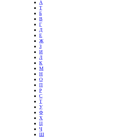
А
T
Б
В
Г
Д
Е
Ж
З
И
Л
К
М
Н
О
П
Р
С
Т
У
Ф
Х
Ц
Ч
Ш