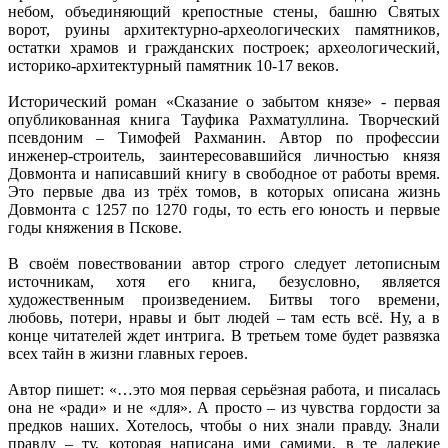
небом, объединяющий крепостные стены, башню Святых
ворот, руины архитектурно-археологических памятников,
остатки храмов и гражданских построек; археологический,
историко-архитектурный памятник 10-17 веков.
Исторический роман «Сказание о забытом князе» - первая
опубликованная книга Тауфика Рахматуллина. Творческий
псевдоним – Тимофей Рахманин. Автор по профессии
инженер-строитель, заинтересовавшийся личностью князя
Довмонта и написавший книгу в свободное от работы время.
Это первые два из трёх томов, в которых описана жизнь
Довмонта с 1257 по 1270 годы, то есть его юность и первые
годы княжения в Пскове.
В своём повествовании автор строго следует летописным
источникам, хотя его книга, безусловно, является
художественным произведением. Битвы того времени,
любовь, потери, нравы и быт людей – там есть всё. Ну, а в
конце читателей ждет интрига. В третьем томе будет развязка
всех тайн в жизни главных героев.
Автор пишет: «…это моя первая серьёзная работа, и писалась
она не «ради» и не «для». А просто – из чувства гордости за
предков наших. Хотелось, чтобы о них знали правду. Знали
правду – ту, которая написана ими самими, в те далекие