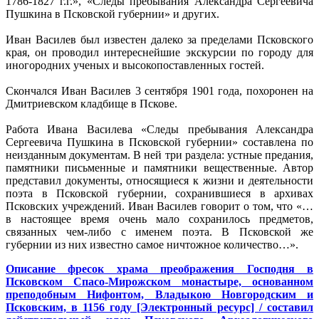
1786-1827 г.г.», «Следы пребывания Александра Сергеевича
Пушкина в Псковской губернии» и других.
Иван Василев был известен далеко за пределами Псковского
края, он проводил интереснейшие экскурсии по городу для
иногородних ученых и высокопоставленных гостей.
Скончался Иван Василев 3 сентября 1901 года, похоронен на
Дмитриевском кладбище в Пскове.
Работа Ивана Василева «Следы пребывания Александра
Сергеевича Пушкина в Псковской губернии» составлена по
неизданным документам. В ней три раздела: устные предания,
памятники письменные и памятники вещественные. Автор
представил документы, относящиеся к жизни и деятельности
поэта в Псковской губернии, сохранившиеся в архивах
Псковских учреждений. Иван Василев говорит о том, что «…
в настоящее время очень мало сохранилось предметов,
связанных чем-либо с именем поэта. В Псковской же
губернии из них известно самое ничтожное количество…».
Описание фресок храма преображения Господня в
Псковском Спасо-Мирожском монастыре, основанном
преподобным Нифонтом, Владыкою Новгородским и
Псковским, в 1156 году [Электронный ресурс] / составил