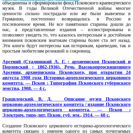
объединены и сформировали фонд Псковского краеведческого
музея. В годы Великой Отечественной войны многие
ценности сильно пострадали или же были вывезены в
Германию, постепенно возвращались в Россию в
послевоенное время. Не все памятники старины дошли до
нас, а представленные издания – иллюстрированы и
позволяют увидеть то, что казалось интересным и достойным
внимания псковским знатокам старины более ста лет назад.
Эти книги будут интересны как историкам, краеведам, так и
простым любителям реликвий и сокровищ.
Арсений (Стадницкий А. Г. ; архиепископ Псковский и
Порховский ; 1862-1936). Речь Высокопреосвященного
Арсения, архиепископа Псковского, при открытии 24
августа 1908 года Историко-археологического церковного
комитета. — Псков : Типография Псковского губернского
земства, 1908. — 4 с.
Грацилевский, В. Д. Описание музея Псковского
церковно-археологического комитета / издание Псковского
церковно-археологического комитета. — Псков :
Электрич. типо-лит. Псков. губ. зем., 1914. — 60 с.
Создание Псковского церковного историко-археологического
комитета связано с именем одного из самых почитаемых