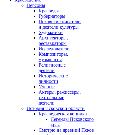
Персоны
Краеведы
Губернаторы
Псковские писатели
и деятели культуры
Художники
Архитекторы,
реставраторы
Исследователи
Композиторы,
музыканты
Религиозные
деятели
Исторические
личности
Ученые
Актеры, режиссеры,
театральные
деятели
История Псковской области
Краеведческая копилка
Легенды Псковского
края
Смотрю на древний Псков