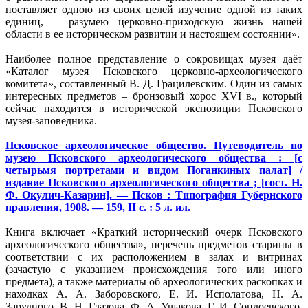
поставляет одною из своих целей изучение одной из таких
единиц, – разумею церковно-приходскую жизнь нашей
области в ее историческом развитии и настоящем состоянии».
Наиболее полное представление о сокровищах музея даёт
«Каталог музея Псковского церковно-археологического
комитета», составленный В. Д. Грацилевским. Один из самых
интересных предметов – бронзовый хорос XVI в., который
сейчас находится в исторической экспозиции Псковского
музея-заповедника.
Псковское археологическое общество. Путеводитель по
музею Псковского археологического общества : [с
четырьмя портретами и видом Поганкиных палат] /
издание Псковского археологического общества ; [сост. Н.
Ф. Окулич-Казарин]. — Псков : Типография Губернского
правления, 1908. — 159, II с. : 5 л. ил.
Книга включает «Краткий исторический очерк Псковского
археологического общества», перечень предметов старины в
соответствии с их расположением в залах и витринах
(зачастую с указанием происхождения того или иного
предмета), а также материалы об археологических раскопках и
находках А. А. Заборовского, Е. И. Исполатова, Н. А.
Зарудного, В. Н. Глазова, Ф. А. Ушакова, Г. И. Сондоевского,