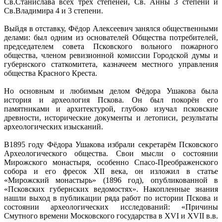
Св.Станислава всех трех степеней, Св. Анны 3 степени и
Св.Владимира 4 и 3 степени.
Выйдя в отставку, Фёдор Алексеевич занялся общественными
делами: был одним из основателей Общества потребителей,
председателем совета Псковского вольного пожарного
общества, членом ревизионной комиссии Городской думы и
губернского статкомитета, казначеем местного управления
общества Красного Креста.
Но основным и любимым делом Фёдора Ушакова была
история и археология Пскова. Он был покорён его
памятниками и архитектурой, глубоко изучал псковские
древности, исторические документы и летописи, результаты
археологических изысканий.
В1895 году Фёдора Ушакова избрали секретарём Псковского
Археологического общества. Свои мысли о состоянии
Мирожского монастыря, особенно Спасо-Преображенского
собора и его фресок ХII века, он изложил в статье
«Мирожский монастырь» (1896 год), опубликованной в
«Псковских губернских ведомостях». Накопленные знания
нашли выход в публикации ряда работ по истории Пскова и
состоянии археологических исследований: «Причины
Смутного времени Московского государства в ХVI и ХVII в.в.