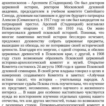
архиепископов – Арсением (Стадницким). Он был доктором
церковной истории, ректором Московской духовной
академии, председателем в учебном комитете Святейшего
Синода, духовным наставником и другом будущего патриарха
Алексия (Симанского), в 1917 году он сам был кандидатом на
патриарший престол. Арсений (Стадницкий) возглавлял
Псковскую епархию с 1903 по 1910 год. Он живо
интересовался древней псковской историей. Понимая, что
многие памятники местной истории бесследно исчезают,
предложил духовенству собрать церковные предметы,
вышедшие из обихода, но не потерявшие своей исторической
ценности. Благодаря его энергии, с одной стороны, и обилию
церковных древностей в Псковском крае, с другой, в 1908
году стало возможным образовать Псковский церковный
историко-археологический комитет и музей. Открытие
Комитета состоялось 24 августа 1908 года в здании Псковской
духовной семинарии. В своей речи владыка говорил о целях и
намерениях создаваемого Комитета и заметил: «Азбучная
истина гласит, что история – учительница народов. А
исторические судьбы Пскова столь поучительны, что изучение
их представит, несомненно, много научного и жизненного
интереса … В наши дни особенно настоятельно чувствуется
нужда во всестороннем изучении отдельных единиц нашего
отечества, тех или других местностей, только по возможности
с различных сторон. Церковно-археологический комитет и