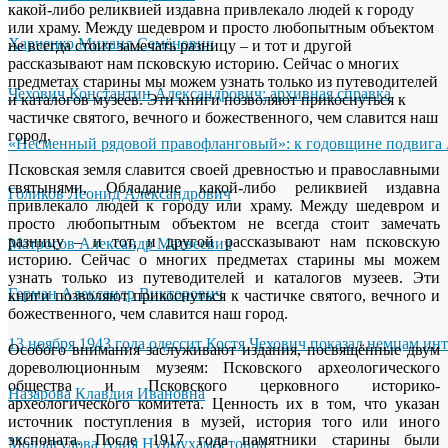
какой-либо реликвией издавна привлекало людей к городу
или храму. Между шедевром и просто любопытным объектом
Харченко Михаил Семёнович
не всегда стоит замечать разницу – и тот и другой
рассказывают нам псковскую историю. Сейчас о многих
предметах старины мы можем узнать только из путеводителей
Чехович Константин Александрович: архивная справка
и каталогов музеев. Эти книги позволяют прикоснуться к
частичке святого, вечного и божественного, чем славится наш
город.
«Несменный рядовой правофланговый»: к годовщине подвига 
Псковская земля славится своей древностью и православными
святынями. Обладание какой-либо реликвией издавна
Голиков Леонид Александрович
привлекало людей к городу или храму. Между шедевром и
просто любопытным объектом не всегда стоит замечать
разницу – и тот, и другой рассказывают нам псковскую
Матросов Александр Матвеевич
историю. Сейчас о многих предметах старины мы можем
узнать только из путеводителей и каталогов музеев. Эти
Герман Александр Викторович
книги позволяют прикоснуться к частичке святого, вечного и
божественного, чем славится наш город.
13 ноября 1943 года одессит Костя Чехович показал немцам ин
Особого внимания заслуживают издания, посвящённые двум
дореволюционным музеям: Псковского археологического
общества и Псковского церковного историко-
Назарова Клавдия Ивановна
археологического комитета. Ценность их в том, что указан
источник поступления в музей, история того или иного
экспоната. После 1917 года памятники старины были
Молдагулова Алия Нурмухамбетовна