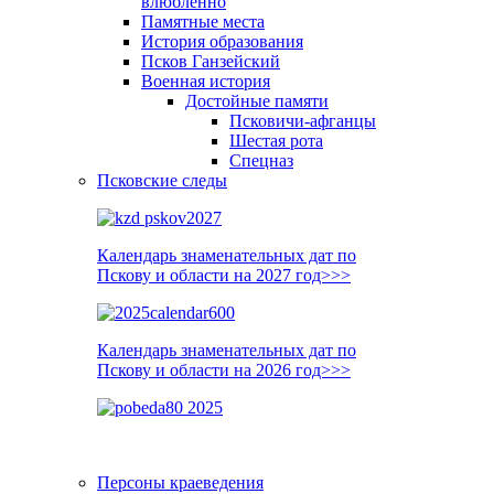
влюблённо
Памятные места
История образования
Псков Ганзейский
Военная история
Достойные памяти
Псковичи-афганцы
Шестая рота
Спецназ
Псковские следы
Календарь знаменательных дат по
Пскову и области на 2027 год>>>
Календарь знаменательных дат по
Пскову и области на 2026 год>>>
Персоны краеведения