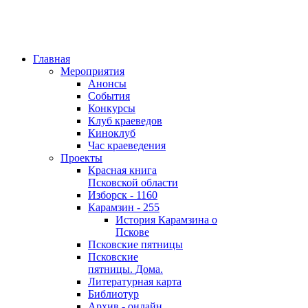
Главная
Мероприятия
Анонсы
События
Конкурсы
Клуб краеведов
Киноклуб
Час краеведения
Проекты
Красная книга
Псковской области
Изборск - 1160
Карамзин - 255
История Карамзина о
Пскове
Псковские пятницы
Псковские
пятницы. Дома.
Литературная карта
Библиотур
Архив - онлайн