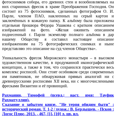
фотоснимков собора, его древних стен и возобновляемых на
них старинных фресок в храме Преображения Господня. Он
состоит из 75 фотоснимков, сделанных фотографом О. И.
Парли, членом ПАО, наклеенных на серый картон и
заключённых в кожаную папку. К альбому была приложена
отдельная брошюра Фёдора Ушакова с кратким описанием
изображений на фото. «Желая оживить описанием
поднесенный г. Парли экземпляр полнаго альбома в дар
нашему Обществу я составил настоящее описание
изображениям на 75 фотографических снимках и ныне
представляю это описание на суд членов Общества».
Уникальность фресок Мирожского монастыря – в высоком
художественном качестве, в продуманной иконографической
концепции, а также в том, что сохранился практически весь
комплекс росписей. Они стоят особняком среди современных
им памятников, не обнаруживая прямых аналогий ни с
древнерусскими росписями ХII века, ни с многочисленными
фресками Византии и её провинций.
Рахманин, Тимофей (псевд.; наст. имя: Тауфик
Рахматуллин).
Сказание о забытом князе. "Не терпя обидим быти" :
исторический роман. Т. 1-2 / худож.: В. Бердышев. - Псков :
Логос Плюс, 2013. - 467, [1], [10] л. цв. ил.