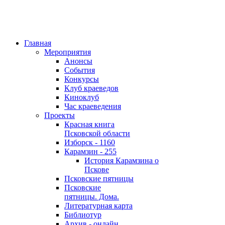
Главная
Мероприятия
Анонсы
События
Конкурсы
Клуб краеведов
Киноклуб
Час краеведения
Проекты
Красная книга
Псковской области
Изборск - 1160
Карамзин - 255
История Карамзина о
Пскове
Псковские пятницы
Псковские
пятницы. Дома.
Литературная карта
Библиотур
Архив - онлайн