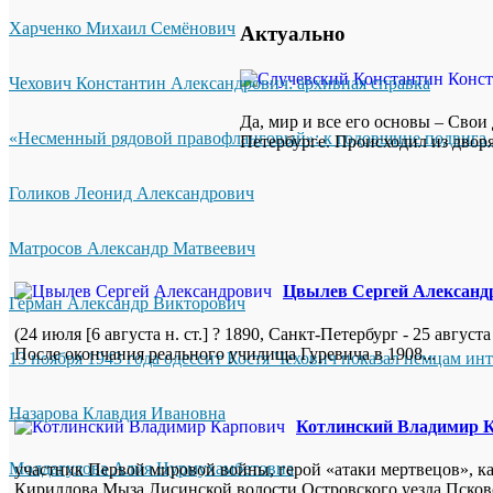
Харченко Михаил Семёнович
Актуально
Чехович Константин Александрович: архивная справка
Да, мир и все его основы – Свои
«Несменный рядовой правофланговый»: к годовщине подвига 
Петербурге. Происходил из дворя
Голиков Леонид Александрович
Матросов Александр Матвеевич
Цвылев Сергей Александ
Герман Александр Викторович
(24 июля [6 августа н. ст.] ? 1890, Санкт-Петербург - 25 авгу
После окончания реального училища Гуревича в 1908...
13 ноября 1943 года одессит Костя Чехович показал немцам ин
Назарова Клавдия Ивановна
Котлинский Владимир 
Молдагулова Алия Нурмухамбетовна
участник Первой мировой войны, герой «атаки мертвецов», ка
Кириллова Мыза Лисинской волости Островского уезда Псковск