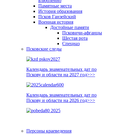
влюблённо
Памятные места
История образования
Псков Ганзейский
Военная история
Достойные памяти
Псковичи-афганцы
Шестая рота
Спецназ
Псковские следы
Календарь знаменательных дат по
Пскову и области на 2027 год>>>
Календарь знаменательных дат по
Пскову и области на 2026 год>>>
Персоны краеведения