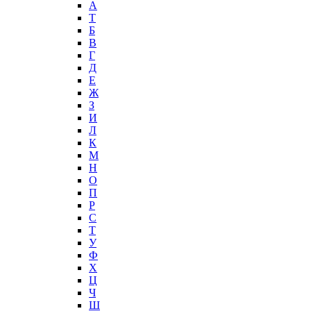
А
T
Б
В
Г
Д
Е
Ж
З
И
Л
К
М
Н
О
П
Р
С
Т
У
Ф
Х
Ц
Ч
Ш