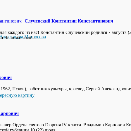
Случевский Константин Константинович
 для каждого из нас! Константин Случевский родился 7 августа (
Александра Матросова
н Черниговской...
рович
ста 1962, Псков), работник культуры, краевед Сергей Александров
тересную картину
Карпович
валер Ордена святого Георгия IV класса. Владимир Карпович К
ой губернии 10 (22) июля...