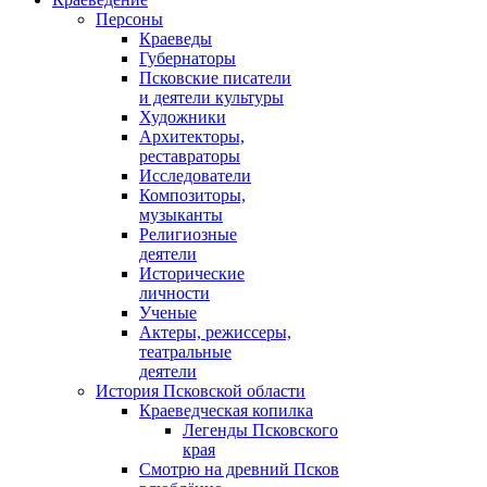
Персоны
Краеведы
Губернаторы
Псковские писатели
и деятели культуры
Художники
Архитекторы,
реставраторы
Исследователи
Композиторы,
музыканты
Религиозные
деятели
Исторические
личности
Ученые
Актеры, режиссеры,
театральные
деятели
История Псковской области
Краеведческая копилка
Легенды Псковского
края
Смотрю на древний Псков