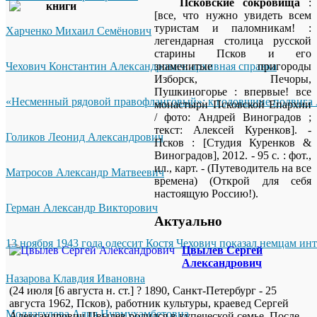
Псковские сокровища
:
[все, что нужно увидеть всем
туристам и паломникам! :
Харченко Михаил Семёнович
легендарная столица русской
старины Псков и его
Чехович Константин Александрович: архивная справка
знаменитые пригороды
Изборск, Печоры,
Пушкиногорье : впервые! все
«Несменный рядовой правофланговый»: к годовщине подвига 
монастыри Псковской Епархии
/ фото: Андрей Виноградов ;
текст: Алексей Куренков]. -
Голиков Леонид Александрович
Псков : [Студия Куренков &
Виноградов], 2012. - 95 с. : фот.,
ил., карт. - (Путеводитель на все
Матросов Александр Матвеевич
времена) (Открой для себя
настоящую Россию!).
Герман Александр Викторович
Актуально
13 ноября 1943 года одессит Костя Чехович показал немцам ин
Цвылев Сергей
Александрович
Назарова Клавдия Ивановна
(24 июля [6 августа н. ст.] ? 1890, Санкт-Петербург - 25
августа 1962, Псков), работник культуры, краевед Сергей
Молдагулова Алия Нурмухамбетовна
Александрович Цвылев родился в купеческой семье. После