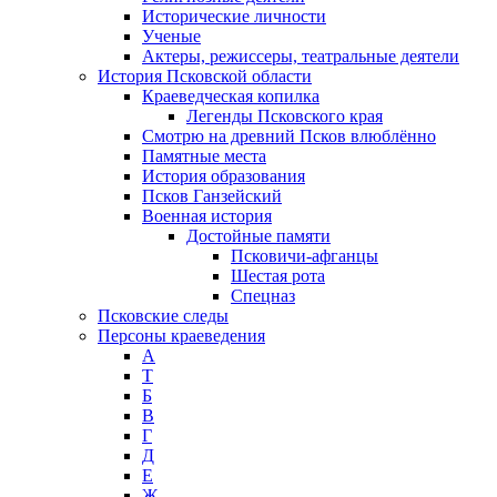
Исторические личности
Ученые
Актеры, режиссеры, театральные деятели
История Псковской области
Краеведческая копилка
Легенды Псковского края
Смотрю на древний Псков влюблённо
Памятные места
История образования
Псков Ганзейский
Военная история
Достойные памяти
Псковичи-афганцы
Шестая рота
Спецназ
Псковские следы
Персоны краеведения
А
T
Б
В
Г
Д
Е
Ж