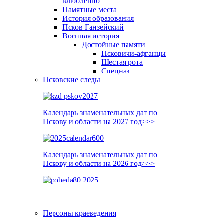
влюблённо
Памятные места
История образования
Псков Ганзейский
Военная история
Достойные памяти
Псковичи-афганцы
Шестая рота
Спецназ
Псковские следы
Календарь знаменательных дат по
Пскову и области на 2027 год>>>
Календарь знаменательных дат по
Пскову и области на 2026 год>>>
Персоны краеведения