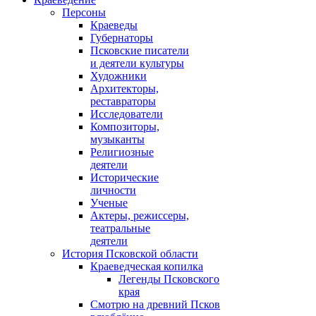
Персоны
Краеведы
Губернаторы
Псковские писатели
и деятели культуры
Художники
Архитекторы,
реставраторы
Исследователи
Композиторы,
музыканты
Религиозные
деятели
Исторические
личности
Ученые
Актеры, режиссеры,
театральные
деятели
История Псковской области
Краеведческая копилка
Легенды Псковского
края
Смотрю на древний Псков