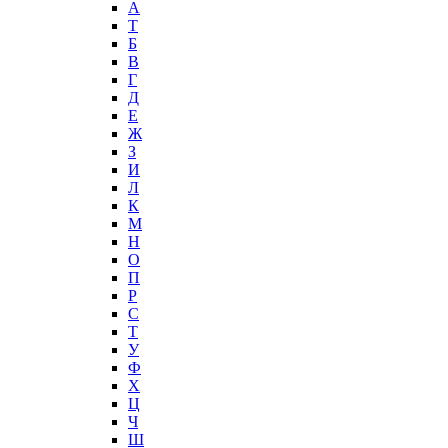
А
T
Б
В
Г
Д
Е
Ж
З
И
Л
К
М
Н
О
П
Р
С
Т
У
Ф
Х
Ц
Ч
Ш