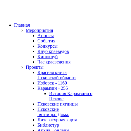
Главная
Мероприятия
Анонсы
События
Конкурсы
Клуб краеведов
Киноклуб
Час краеведения
Проекты
Красная книга
Псковской области
Изборск - 1160
Карамзин - 255
История Карамзина о
Пскове
Псковские пятницы
Псковские
пятницы. Дома.
Литературная карта
Библиотур
Архив - онлайн