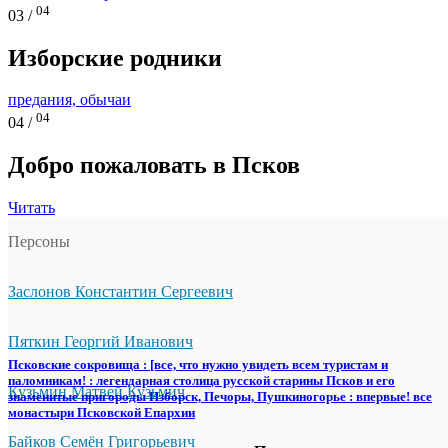
04
03 /
Изборские родники
предания, обычаи
04
04 /
Добро пожаловать в Псков
Читать
Персоны
Заслонов Константин Сергеевич
Пяткин Георгий Иванович
Псковские сокровища : [все, что нужно увидеть всем туристам и
паломникам! : легендарная столица русской старины Псков и его
Кузьмин Матвей Кузьмич
знаменитые пригороды Изборск, Печоры, Пушкиногорье : впервые! все
монастыри Псковской Епархии
Байков Семён Григорьевич