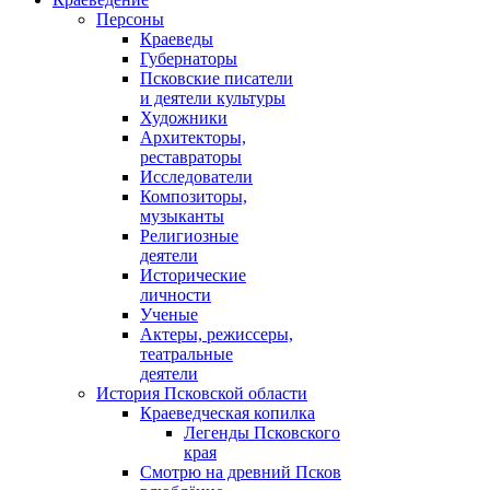
Персоны
Краеведы
Губернаторы
Псковские писатели
и деятели культуры
Художники
Архитекторы,
реставраторы
Исследователи
Композиторы,
музыканты
Религиозные
деятели
Исторические
личности
Ученые
Актеры, режиссеры,
театральные
деятели
История Псковской области
Краеведческая копилка
Легенды Псковского
края
Смотрю на древний Псков