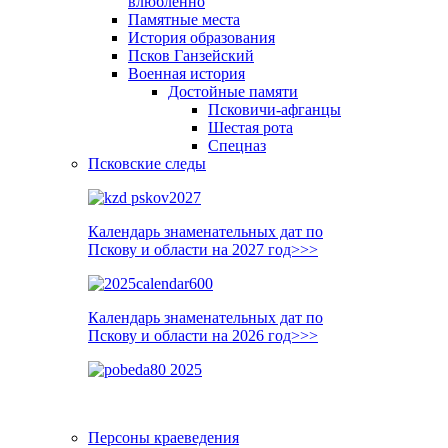
влюблённо
Памятные места
История образования
Псков Ганзейский
Военная история
Достойные памяти
Псковичи-афганцы
Шестая рота
Спецназ
Псковские следы
Календарь знаменательных дат по
Пскову и области на 2027 год>>>
Календарь знаменательных дат по
Пскову и области на 2026 год>>>
Персоны краеведения