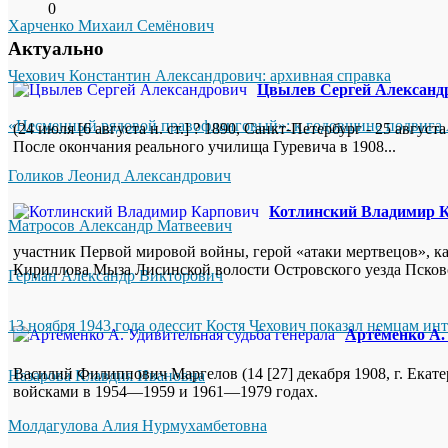
0
Харченко Михаил Семёнович
Актуально
Чехович Константин Александрович: архивная справка
Цвылев Сергей Александ
«Несменный рядовой правофланговый»: к годовщине подвига 
(24 июля [6 августа н. ст.] ? 1890, Санкт-Петербург - 25 авгу
После окончания реального училища Гуревича в 1908...
Голиков Леонид Александрович
Котлинский Владимир 
Матросов Александр Матвеевич
участник Первой мировой войны, герой «атаки мертвецов», ка
Кириллова Мыза Лисинской волости Островского уезда Псковск
Герман Александр Викторович
13 ноября 1943 года одессит Костя Чехович показал немцам ин
Артёменко А.
Василий Филиппович Маргелов (14 [27] декабря 1908, г. Екат
Назарова Клавдия Ивановна
войсками в 1954—1959 и 1961—1979 годах.
Молдагулова Алия Нурмухамбетовна