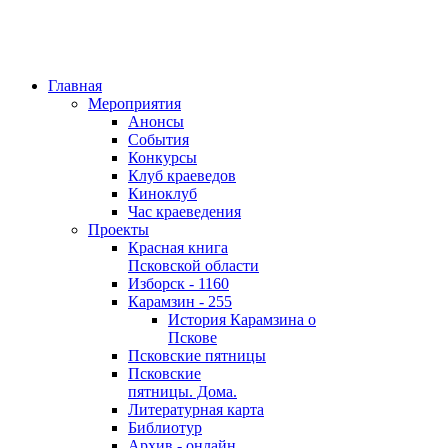
Главная
Мероприятия
Анонсы
События
Конкурсы
Клуб краеведов
Киноклуб
Час краеведения
Проекты
Красная книга
Псковской области
Изборск - 1160
Карамзин - 255
История Карамзина о
Пскове
Псковские пятницы
Псковские
пятницы. Дома.
Литературная карта
Библиотур
Архив - онлайн