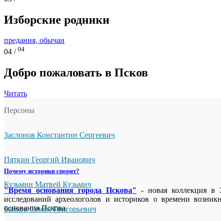
Изборские родники
предания, обычаи
04
04 /
Добро пожаловать в Псков
Читать
Персоны
Заслонов Константин Сергеевич
Пяткин Георгий Иванович
Почему историки спорят?
Кузьмин Матвей Кузьмич
"Время основания города Пскова"
- новая коллекция в Э
исследований археологолов и историков о времени возник
основания Пскова.
Байков Семён Григорьевич