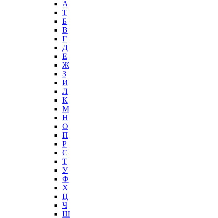
А
T
Б
В
Г
Д
Е
Ж
З
И
Л
К
М
Н
О
П
Р
С
Т
У
Ф
Х
Ц
Ч
Ш