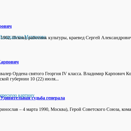
рович
Александра Матросова
ста 1962, Псков), работник культуры, краевед Сергей Александров
Карпович
валер Ордена святого Георгия IV класса. Владимир Карпович К
ой губернии 10 (22) июля...
тересную картину
 Удивительная судьба генерала
еринослав – 4 марта 1990, Москва), Герой Советского Союза, 