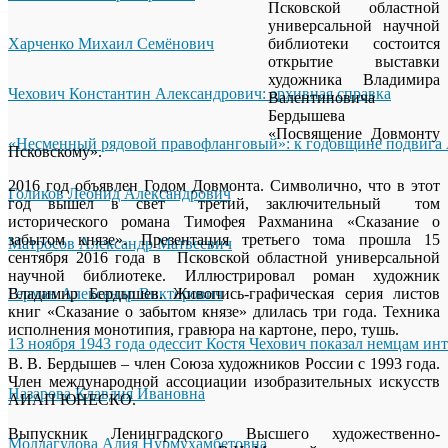
Псковской областной
универсальной научной
Харченко Михаил Семёнович
библиотеки состоится
открытие выставки
художника Владимира
Чехович Константин Александрович: архивная справка
Валентиновича
Бердышева
«Посвящение Довмонту
«Несменный рядовой правофланговый»: к годовщине подвига 
Псковскому».
2016 год объявлен Годом Довмонта. Символично, что в этот
Голиков Леонид Александрович
год вышел в свет третий, заключительный том
исторического романа Тимофея Рахманина «Сказание о
забытом князе». Презентация третьего тома прошла 15
Матросов Александр Матвеевич
сентября 2016 года в Псковской областной универсальной
научной библиотеке. Иллюстрировал роман художник
Герман Александр Викторович
Владимир Бердышев. Живопись-графическая серия листов
книг «Сказание о забытом князе» длилась три года. Техника
исполнения монотипия, гравюра на картоне, перо, тушь.
13 ноября 1943 года одессит Костя Чехович показал немцам ин
В. В. Бердышев – член Союза художников России с 1993 года.
Член международной ассоциации изобразительных искусств
Назарова Клавдия Ивановна
АИАП ЮНЕСКО.
Выпускник Ленинградского Высшего художественно-
Молдагулова Алия Нурмухамбетовна