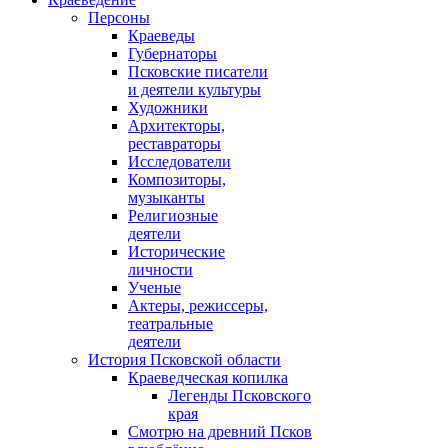
Персоны
Краеведы
Губернаторы
Псковские писатели
и деятели культуры
Художники
Архитекторы,
реставраторы
Исследователи
Композиторы,
музыканты
Религиозные
деятели
Исторические
личности
Ученые
Актеры, режиссеры,
театральные
деятели
История Псковской области
Краеведческая копилка
Легенды Псковского
края
Смотрю на древний Псков