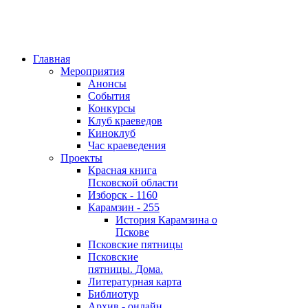
Главная
Мероприятия
Анонсы
События
Конкурсы
Клуб краеведов
Киноклуб
Час краеведения
Проекты
Красная книга
Псковской области
Изборск - 1160
Карамзин - 255
История Карамзина о
Пскове
Псковские пятницы
Псковские
пятницы. Дома.
Литературная карта
Библиотур
Архив - онлайн