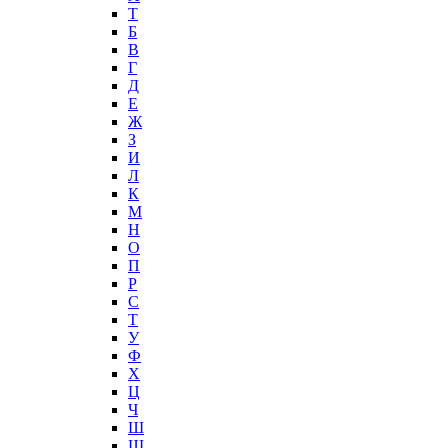
T
Б
В
Г
Д
Е
Ж
З
И
Л
К
М
Н
О
П
Р
С
Т
У
Ф
Х
Ц
Ч
Ш
Щ