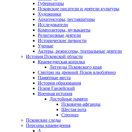
Губернаторы
Псковские писатели и деятели культуры
Художники
Архитекторы, реставраторы
Исследователи
Композиторы, музыканты
Религиозные деятели
Исторические личности
Ученые
Актеры, режиссеры, театральные деятели
История Псковской области
Краеведческая копилка
Легенды Псковского края
Смотрю на древний Псков влюблённо
Памятные места
История образования
Псков Ганзейский
Военная история
Достойные памяти
Псковичи-афганцы
Шестая рота
Спецназ
Псковские следы
Персоны краеведения
А