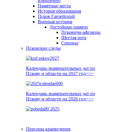
влюблённо
Памятные места
История образования
Псков Ганзейский
Военная история
Достойные памяти
Псковичи-афганцы
Шестая рота
Спецназ
Псковские следы
Календарь знаменательных дат по
Пскову и области на 2027 год>>>
Календарь знаменательных дат по
Пскову и области на 2026 год>>>
Персоны краеведения