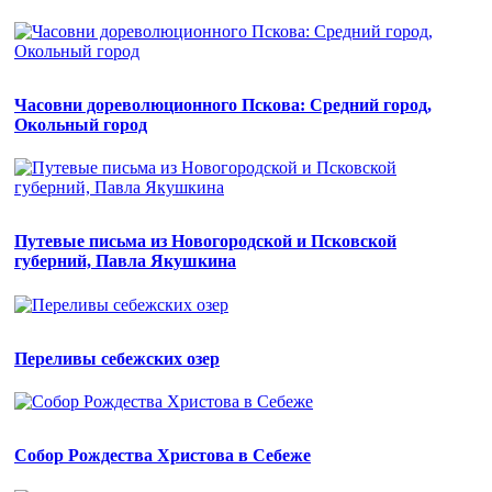
Часовни дореволюционного Пскова: Средний город,
Окольный город
Путевые письма из Новогородской и Псковской
губерний, Павла Якушкина
Переливы себежских озер
Собор Рождества Христова в Себеже