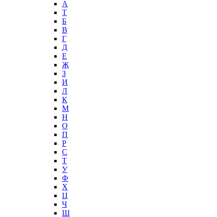
А
T
Б
В
Г
Д
Е
Ж
З
И
Л
К
М
Н
О
П
Р
С
Т
У
Ф
Х
Ц
Ч
Ш