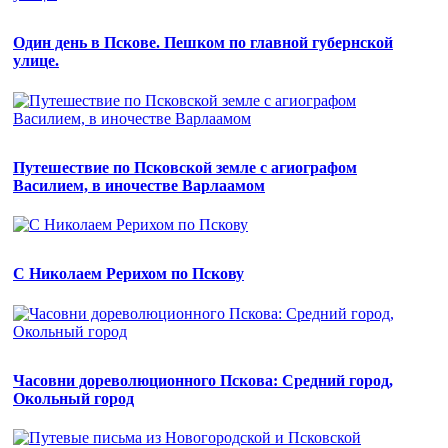
Один день в Пскове. Пешком по главной губернской
улице.
Путешествие по Псковской земле с агиографом
Василием, в иночестве Варлаамом
С Николаем Рерихом по Пскову
Часовни дореволюционного Пскова: Средний город,
Окольный город