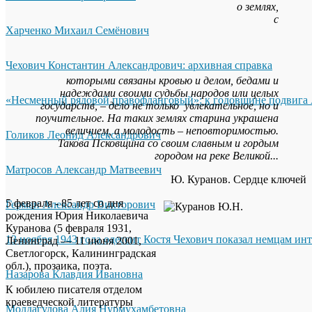
о землях,
с
Харченко Михаил Семёнович
Чехович Константин Александрович: архивная справка
которыми связаны кровью и делом, бедами и
надеждами своими судьбы народов или целых
«Несменный рядовой правофланговый»: к годовщине подвига 
государств, – дело не только увлекательное, но и
поучительное. На таких землях старина украшена
величием, а молодость – неповторимостью.
Голиков Леонид Александрович
Такова Псковщина со своим славным и гордым
городом на реке Великой...
Матросов Александр Матвеевич
Ю. Куранов. Сердце ключей
5 февраля - 85 лет со дня
Герман Александр Викторович
рождения Юрия Николаевича
Куранова (5 февраля 1931,
13 ноября 1943 года одессит Костя Чехович показал немцам ин
Ленинград — 11 июня 2001,
Светлогорск, Калининградская
обл.), прозаика, поэта.
Назарова Клавдия Ивановна
К юбилею писателя отделом
краеведческой литературы
Молдагулова Алия Нурмухамбетовна