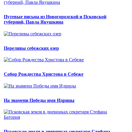
Путевые письма из Новогородской и Псковской
губерний, Павла Якушкина
Переливы себежских озер
Собор Рождества Христова в Себеже
На знамени Победы имя Идрицы
Псковская земля в дневниках секретаря Стефана