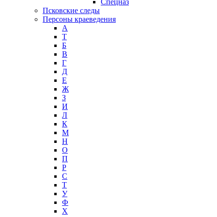
Спецназ
Псковские следы
Персоны краеведения
А
T
Б
В
Г
Д
Е
Ж
З
И
Л
К
М
Н
О
П
Р
С
Т
У
Ф
Х