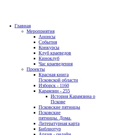
Главная
Мероприятия
Анонсы
События
Конкурсы
Клуб краеведов
Киноклуб
Час краеведения
Проекты
Красная книга
Псковской области
Изборск - 1160
Карамзин - 255
История Карамзина о
Пскове
Псковские пятницы
Псковские
пятницы. Дома.
Литературная карта
Библиотур
Архив - онлайн