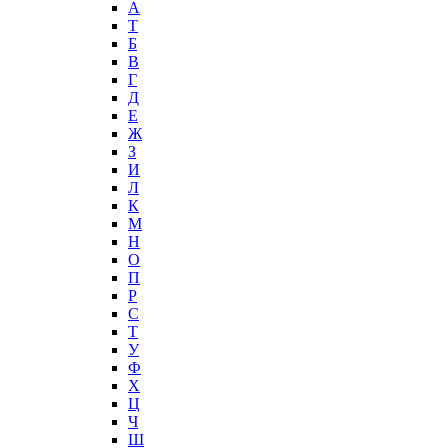
А
T
Б
В
Г
Д
Е
Ж
З
И
Л
К
М
Н
О
П
Р
С
Т
У
Ф
Х
Ц
Ч
Ш