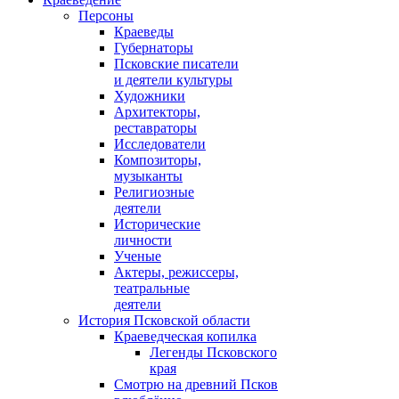
Персоны
Краеведы
Губернаторы
Псковские писатели
и деятели культуры
Художники
Архитекторы,
реставраторы
Исследователи
Композиторы,
музыканты
Религиозные
деятели
Исторические
личности
Ученые
Актеры, режиссеры,
театральные
деятели
История Псковской области
Краеведческая копилка
Легенды Псковского
края
Смотрю на древний Псков