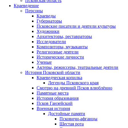
Псковская область
Краеведение
Персоны
Краеведы
Губернаторы
Псковские писатели и деятели культуры
Художники
Архитекторы, реставраторы
Исследователи
Композиторы, музыканты
Религиозные деятели
Исторические личности
Ученые
Актеры, режиссеры, театральные деятели
История Псковской области
Краеведческая копилка
Легенды Псковского края
Смотрю на древний Псков влюблённо
Памятные места
История образования
Псков Ганзейский
Военная история
Достойные памяти
Псковичи-афганцы
Шестая рота