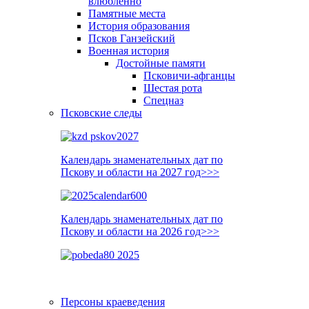
влюблённо
Памятные места
История образования
Псков Ганзейский
Военная история
Достойные памяти
Псковичи-афганцы
Шестая рота
Спецназ
Псковские следы
Календарь знаменательных дат по
Пскову и области на 2027 год>>>
Календарь знаменательных дат по
Пскову и области на 2026 год>>>
Персоны краеведения