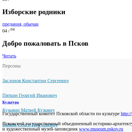
Изборские родники
предания, обычаи
04
04 /
Добро пожаловать в Псков
Читать
Персоны
Заслонов Константин Сергеевич
Пяткин Георгий Иванович
Культура
Кузьмин Матвей Кузьмич
Государственный комитет Псковской области по культуре
http:
Псковский государственный объединенный историко-архитек
Байков Семён Григорьевич
и художественный музей-заповедник
www.museum.pskov.ru