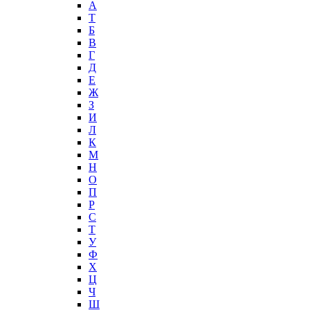
А
T
Б
В
Г
Д
Е
Ж
З
И
Л
К
М
Н
О
П
Р
С
Т
У
Ф
Х
Ц
Ч
Ш