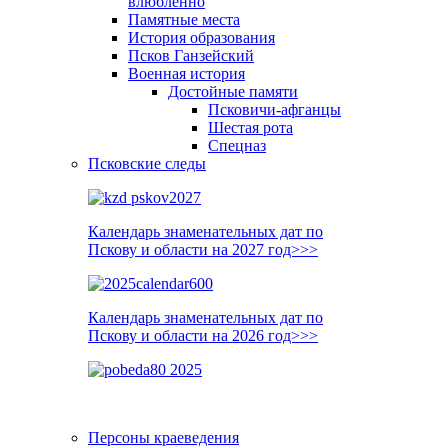
влюблённо
Памятные места
История образования
Псков Ганзейский
Военная история
Достойные памяти
Псковичи-афганцы
Шестая рота
Спецназ
Псковские следы
Календарь знаменательных дат по
Пскову и области на 2027 год>>>
Календарь знаменательных дат по
Пскову и области на 2026 год>>>
Персоны краеведения