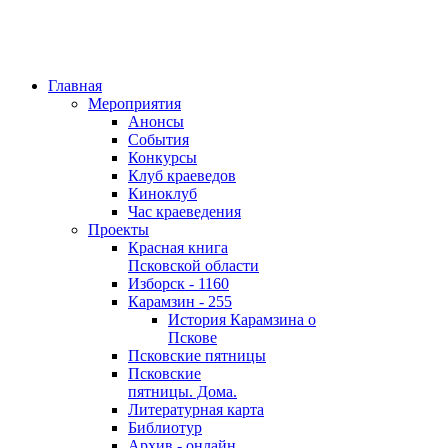
Главная
Мероприятия
Анонсы
События
Конкурсы
Клуб краеведов
Киноклуб
Час краеведения
Проекты
Красная книга
Псковской области
Изборск - 1160
Карамзин - 255
История Карамзина о
Пскове
Псковские пятницы
Псковские
пятницы. Дома.
Литературная карта
Библиотур
Архив - онлайн