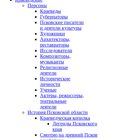
Персоны
Краеведы
Губернаторы
Псковские писатели
и деятели культуры
Художники
Архитекторы,
реставраторы
Исследователи
Композиторы,
музыканты
Религиозные
деятели
Исторические
личности
Ученые
Актеры, режиссеры,
театральные
деятели
История Псковской области
Краеведческая копилка
Легенды Псковского
края
Смотрю на древний Псков