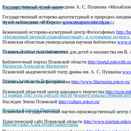
Государственный музей-заповедник А. С. Пушкина «Михайло
Харченко Михаил Семёнович
Государственный историко-архитектурный и природно-ландш
Чехович Константин Александрович: архивная справка
музей-заповедник «Изборск»
www.museum-izborsk.ru
Бежаницкий историко-культурный центр Философовых
http://
«Несменный рядовой правофланговый»: к годовщине подвига 
Псковская областная универсальная научная библиотека
www.ps
Голиков Леонид Александрович
Псковская областная библиотека для детей и юношества им В.
Библиотечный портал Псковской области
http://portal.pskovlib.ru
Матросов Александр Матвеевич
Псковский академический театр драмы им. А. С. Пушкина
www.
Герман Александр Викторович
Псковская областная филармония
http://www.filarmonia.pskov.ru/
Псковский областной центр народного творчества
http://ocnt-ps
13 ноября 1943 года одессит Костя Чехович показал немцам ин
Наследие Земли Псковской
http://culture.pskov.ru/
Назарова Клавдия Ивановна
Псковский государственный научно-производственный центр п
Туристический сайт Псковской области
http://www.tourism.pskov
Молдагулова Алия Нурмухамбетовна