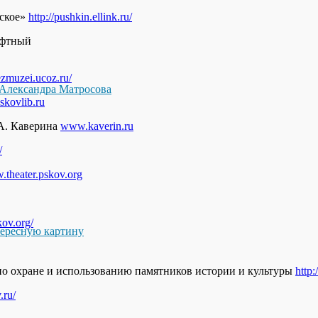
вское»
http://pushkin.ellink.ru/
афтный
bezmuzei.ucoz.ru/
Александра Матросова
kovlib.ru
 А. Каверина
www.kaverin.ru
/
theater.pskov.org
kov.org/
тересную картину
о охране и использованию памятников истории и культуры
http
.ru/