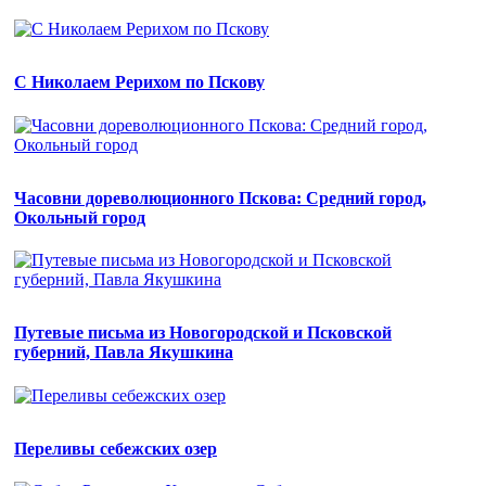
С Николаем Рерихом по Пскову
Часовни дореволюционного Пскова: Средний город,
Окольный город
Путевые письма из Новогородской и Псковской
губерний, Павла Якушкина
Переливы себежских озер