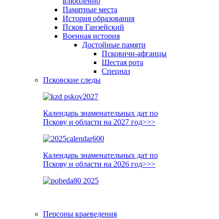
влюблённо
Памятные места
История образования
Псков Ганзейский
Военная история
Достойные памяти
Псковичи-афганцы
Шестая рота
Спецназ
Псковские следы
Календарь знаменательных дат по
Пскову и области на 2027 год>>>
Календарь знаменательных дат по
Пскову и области на 2026 год>>>
Персоны краеведения