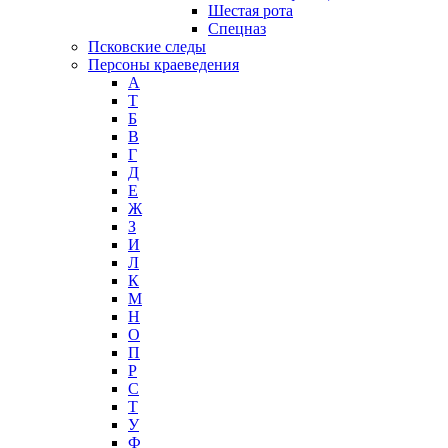
Шестая рота
Спецназ
Псковские следы
Персоны краеведения
А
T
Б
В
Г
Д
Е
Ж
З
И
Л
К
М
Н
О
П
Р
С
Т
У
Ф