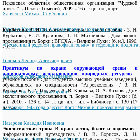
Псковская областная общественная организация "Чудской
проект". - Псков : Гименей, 2009. - 16 с. : цв. ил., карт.
Харченко Михаил Семёнович
Чехович Константин Александрович: архивная справка
Курбатова, З. И.
Экологическая тропа : учеб. пособие / З. И.
Курбатова, Е. И. Крайнова, Т. П. Михайлова ; Дом эколог.
просвещения п. Борки ; ВГСХА. - Великие Луки : [б. и.], 1996.
«Несменный рядовой правофланговый»: к годовщине подвига 
- 91 с.
Голиков Леонид Александрович
Практикум по охране окружающей среды и
рациональному использованию природных ресурсов
:
Матросов Александр Матвеевич
учебное пособие : для студентов высших учебных заведений,
обучающихся по специальности "Агроэкология" / З. И.
Курбатова, Е. И. Гордеева, А. В. Крюкова, О. А. Козлова; Дом
Герман Александр Викторович
экологического просвещения, п. Борки. - Великие Луки : [б.
и.], 2010. - 136 с., [4] л. цв. ил. : ил. - Библиогр.: с. 130 (17
13 ноября 1943 года одессит Костя Чехович показал немцам ин
назв.).
Назарова Клавдия Ивановна
Экологическая тропа В краю лесов, болот и водоемов
:
информационный путеводитель / В. В. Борисов, Д. Н.
Молдагулова Алия Нурмухамбетовна
Судницина, Л. П. Урядова, Л. С. Щеблыкина ; Псковская