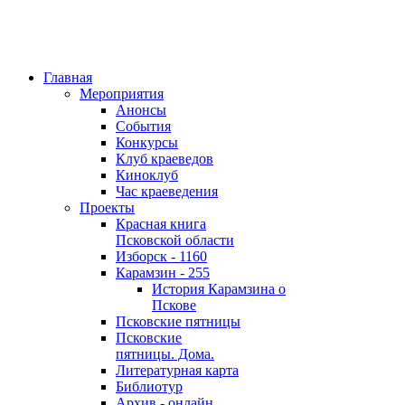
Главная
Мероприятия
Анонсы
События
Конкурсы
Клуб краеведов
Киноклуб
Час краеведения
Проекты
Красная книга
Псковской области
Изборск - 1160
Карамзин - 255
История Карамзина о
Пскове
Псковские пятницы
Псковские
пятницы. Дома.
Литературная карта
Библиотур
Архив - онлайн