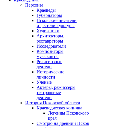
Персоны
Краеведы
Губернаторы
Псковские писатели
и деятели культуры
Художники
Архитекторы,
реставраторы
Исследователи
Композиторы,
музыканты
Религиозные
деятели
Исторические
личности
Ученые
Актеры, режиссеры,
театральные
деятели
История Псковской области
Краеведческая копилка
Легенды Псковского
края
Смотрю на древний Псков