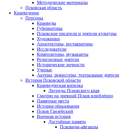
Методические материалы
Псковская область
Краеведение
Персоны
Краеведы
Губернаторы
Псковские писатели и деятели культуры
Художники
Архитекторы, реставраторы
Исследователи
Композиторы, музыканты
Религиозные деятели
Исторические личности
Ученые
Актеры, режиссеры, театральные деятели
История Псковской области
Краеведческая копилка
Легенды Псковского края
Смотрю на древний Псков влюблённо
Памятные места
История образования
Псков Ганзейский
Военная история
Достойные памяти
Псковичи-афганцы