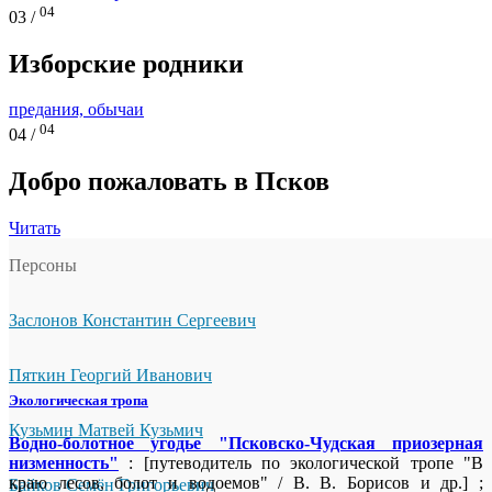
04
03 /
Изборские родники
предания, обычаи
04
04 /
Добро пожаловать в Псков
Читать
Персоны
Заслонов Константин Сергеевич
Пяткин Георгий Иванович
Экологическая тропа
Кузьмин Матвей Кузьмич
Водно-болотное угодье "Псковско-Чудская приозерная
низменность"
: [путеводитель по экологической тропе "В
краю лесов, болот и водоемов" / В. В. Борисов и др.] ;
Байков Семён Григорьевич