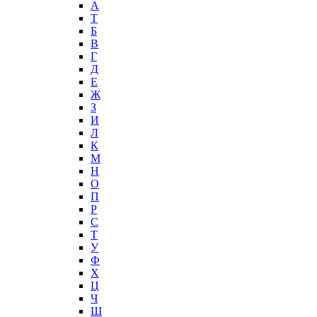
А
T
Б
В
Г
Д
Е
Ж
З
И
Л
К
М
Н
О
П
Р
С
Т
У
Ф
Х
Ц
Ч
Ш