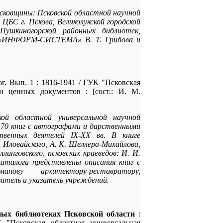
сковщины: Псковской областной научной
БС г. Пскова, Великолукской городской
 Пушкиногорской районных библиотек,
ПО «ИНФОРМ-СИСТЕМА» В. Т. Грибова и
ог. Вып. 1 : 1816-1941 / ГУК "Псковская
и ценных документов : [сост.: И. М.
ой областной универсальной научной
170 книг с автографами и дарственными
ственных деятелей
IX-XX вв. В книге
 Иловайского, А. К. Шеллера-Михайлова,
ллинговского, псковских краеведов: И. И.
каталога представлены описания книг с
анову – архитектору-реставратору,
затель и указатель учреждений.
ных библиотеках Псковской области
:
 "Псковская областная универсальная