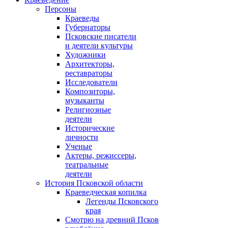
Персоны
Краеведы
Губернаторы
Псковские писатели
и деятели культуры
Художники
Архитекторы,
реставраторы
Исследователи
Композиторы,
музыканты
Религиозные
деятели
Исторические
личности
Ученые
Актеры, режиссеры,
театральные
деятели
История Псковской области
Краеведческая копилка
Легенды Псковского
края
Смотрю на древний Псков