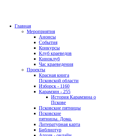
Главная
Мероприятия
Анонсы
События
Конкурсы
Клуб краеведов
Киноклуб
Час краеведения
Проекты
Красная книга
Псковской области
Изборск - 1160
Карамзин - 255
История Карамзина о
Пскове
Псковские пятницы
Псковские
пятницы. Дома.
Литературная карта
Библиотур
Архив - онлайн