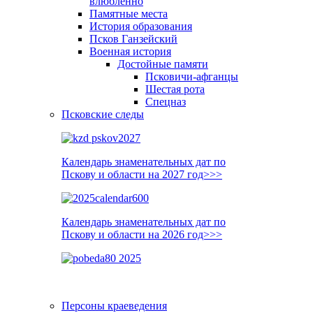
влюблённо
Памятные места
История образования
Псков Ганзейский
Военная история
Достойные памяти
Псковичи-афганцы
Шестая рота
Спецназ
Псковские следы
Календарь знаменательных дат по
Пскову и области на 2027 год>>>
Календарь знаменательных дат по
Пскову и области на 2026 год>>>
Персоны краеведения