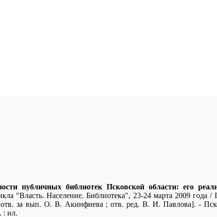
ости публичных библиотек Псковской области: его реал
ла "Власть. Население. Библиотека", 23-24 марта 2009 года / Го
., отв. за вып. О. В. Акинфиева ; отв. ред. В. И. Павлова]. - П
 : ил.