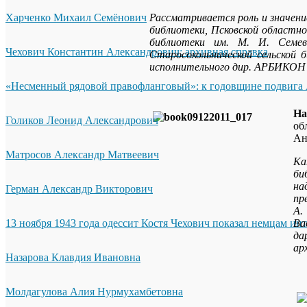
Харченко Михаил Семёнович
Рассматривается роль и значен
библиотеки, Псковской областн
библиотеки им. М. И. Семевс
Чехович Константин Александрович: архивная справка
Старосокольнической сельско
исполнительного дир. АРБИКОН 
«Несменный рядовой правофланговый»: к годовщине подвига 
На
Голиков Леонид Александрович
об
Ан
Матросов Александр Матвеевич
Ка
би
на
Герман Александр Викторович
пр
А.
13 ноября 1943 года одессит Костя Чехович показал немцам ин
Ва
да
ар
Назарова Клавдия Ивановна
Молдагулова Алия Нурмухамбетовна