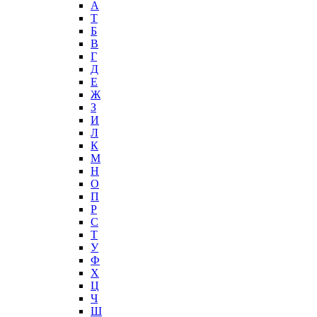
А
T
Б
В
Г
Д
Е
Ж
З
И
Л
К
М
Н
О
П
Р
С
Т
У
Ф
Х
Ц
Ч
Ш