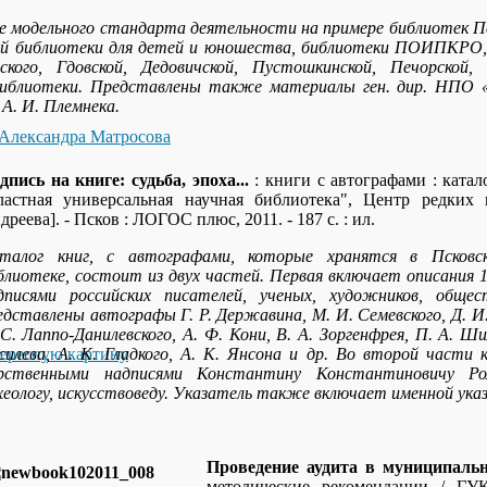
ие модельного стандарта деятельности на примере библиотек П
ой библиотеки для детей и юношества, библиотеки ПОИПКРО, Ц
кого, Гдовской, Дедовичской, Пустошкинской, Печорской,
й библиотеки. Представлены также материалы ген. дир. Н
А. И. Племнека.
Александра Матросова
дпись на книге: судьба, эпоха...
: книги с автографами : катал
ластная универсальная научная библиотека", Центр редких 
дреева]. - Псков : ЛОГОС плюс, 2011. - 187 с. : ил.
талог книг, с автографами, которые хранятся в Псковск
блиотеке, состоит из двух частей. Первая включает описания 
дписями российских писателей, ученых, художников, обще
едставлены автографы Г. Р. Державина, М. И. Семевского, Д. И.
 С. Лаппо-Данилевского, А. Ф. Кони, В. А. Зоргенфрея, П. А. Ши
тересную картину
силева, А. К. Гладкого, А. К. Янсона и др. Во второй части 
рственными надписями Константину Константиновичу Ром
хеологу, искусствоведу. Указатель также включает именной ука
Проведение аудита в муниципаль
методические рекомендации / ГУК