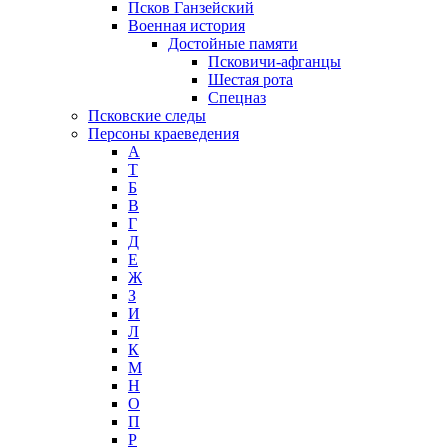
Псков Ганзейский
Военная история
Достойные памяти
Псковичи-афганцы
Шестая рота
Спецназ
Псковские следы
Персоны краеведения
А
T
Б
В
Г
Д
Е
Ж
З
И
Л
К
М
Н
О
П
Р