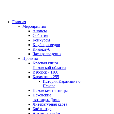
Главная
Мероприятия
Анонсы
События
Конкурсы
Клуб краеведов
Киноклуб
Час краеведения
Проекты
Красная книга
Псковской области
Изборск - 1160
Карамзин - 255
История Карамзина о
Пскове
Псковские пятницы
Псковские
пятницы. Дома.
Литературная карта
Библиотур
Архив - онлайн