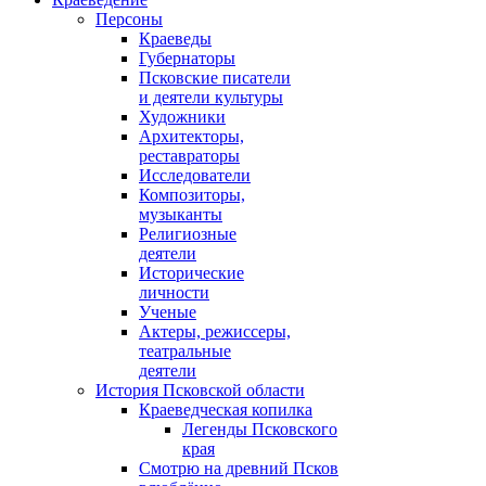
Персоны
Краеведы
Губернаторы
Псковские писатели
и деятели культуры
Художники
Архитекторы,
реставраторы
Исследователи
Композиторы,
музыканты
Религиозные
деятели
Исторические
личности
Ученые
Актеры, режиссеры,
театральные
деятели
История Псковской области
Краеведческая копилка
Легенды Псковского
края
Смотрю на древний Псков