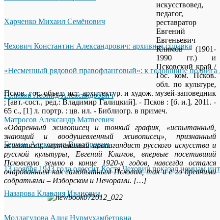
искусствовед,
педагог,
Харченко Михаил Семёнович
реставратор
Евгений
Евгеньевич
Чехович Константин Александрович: архивная справка
Климов (1901-
1990 гг.) и
Псковский край /
«Несменный рядовой правофланговый»: к годовщине подвига 
Гос. ком. Псков.
обл. по культуре,
Псков. гос. объед. ист.-архитектур. и худож. музей-заповедник
Голиков Леонид Александрович
; [авт.-сост., ред.: Владимир Галицкий]. - Псков : [б. и.], 2011. -
65 с., [1] л. портр. : цв. ил. - Библиогр. в примеч.
Матросов Александр Матвеевич
«Одаренный живописец и тонкий график, «испытанный,
знающий и воодушевленный живописец», признанный
Герман Александр Викторович
живописец, неутомимый пропагандист русского искусства и
русской культуры, Евгений Климов, впервые посетивший
Псковскую землю в конце 1920-х годов, навсегда остался
13 ноября 1943 года одессит Костя Чехович показал немцам ин
очарованным как самобытным Псковом, так и е го древними
собратьями – Изборском и Печорами. […]
Назарова Клавдия Ивановна
Молдагулова Алия Нурмухамбетовна