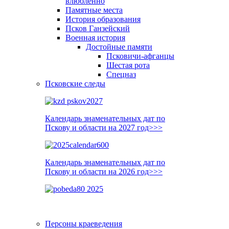
влюблённо
Памятные места
История образования
Псков Ганзейский
Военная история
Достойные памяти
Псковичи-афганцы
Шестая рота
Спецназ
Псковские следы
Календарь знаменательных дат по
Пскову и области на 2027 год>>>
Календарь знаменательных дат по
Пскову и области на 2026 год>>>
Персоны краеведения