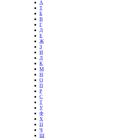
А
T
Б
В
Г
Д
Е
Ж
З
И
Л
К
М
Н
О
П
Р
С
Т
У
Ф
Х
Ц
Ч
Ш