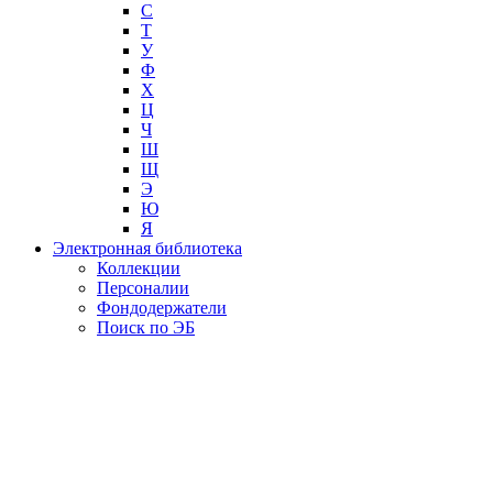
С
Т
У
Ф
Х
Ц
Ч
Ш
Щ
Э
Ю
Я
Электронная библиотека
Коллекции
Персоналии
Фондодержатели
Поиск по ЭБ