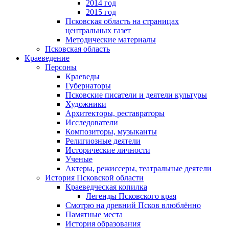
2014 год
2015 год
Псковская область на страницах
центральных газет
Методические материалы
Псковская область
Краеведение
Персоны
Краеведы
Губернаторы
Псковские писатели и деятели культуры
Художники
Архитекторы, реставраторы
Исследователи
Композиторы, музыканты
Религиозные деятели
Исторические личности
Ученые
Актеры, режиссеры, театральные деятели
История Псковской области
Краеведческая копилка
Легенды Псковского края
Смотрю на древний Псков влюблённо
Памятные места
История образования