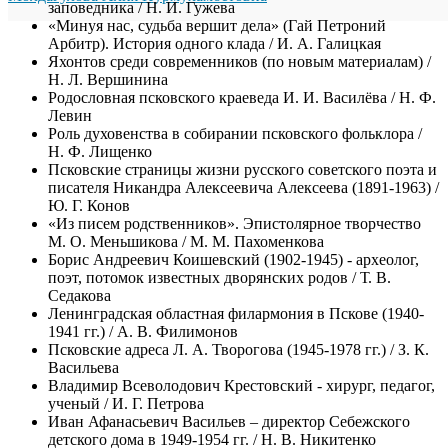
заповедника / Н. И. Гужева
«Минуя нас, судьба вершит дела» (Гай Петроний
Арбитр). История одного клада / И. А. Галицкая
Яхонтов среди современников (по новым материалам) /
Н. Л. Вершинина
Родословная псковского краеведа И. И. Василёва / Н. Ф.
Левин
Роль духовенства в собирании псковского фольклора /
Н. Ф. Лищенко
Псковские страницы жизни русского советского поэта и
писателя Никандра Алексеевича Алексеева (1891-1963) /
Ю. Г. Конов
«Из писем родственников». Эпистолярное творчество
М. О. Меньшикова / М. М. Пахоменкова
Борис Андреевич Коишевский (1902-1945) - археолог,
поэт, потомок известных дворянских родов / Т. В.
Седакова
Ленинградская областная филармония в Пскове (1940-
1941 гг.) / А. В. Филимонов
Псковские адреса Л. А. Творогова (1945-1978 гг.) / З. К.
Васильева
Владимир Всеволодович Крестовский - хирург, педагог,
ученый / И. Г. Петрова
Иван Афанасьевич Васильев – директор Себежского
детского дома в 1949-1954 гг. / Н. В. Никитенко