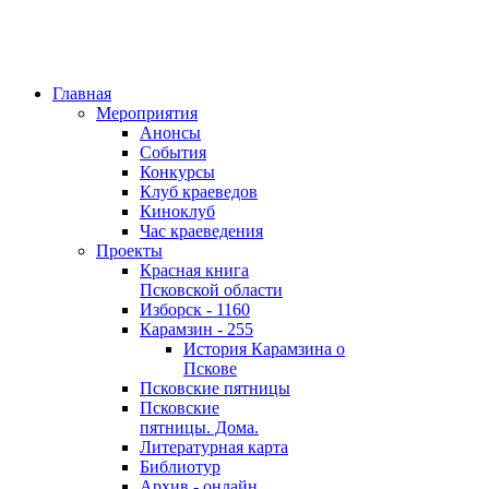
Главная
Мероприятия
Анонсы
События
Конкурсы
Клуб краеведов
Киноклуб
Час краеведения
Проекты
Красная книга
Псковской области
Изборск - 1160
Карамзин - 255
История Карамзина о
Пскове
Псковские пятницы
Псковские
пятницы. Дома.
Литературная карта
Библиотур
Архив - онлайн