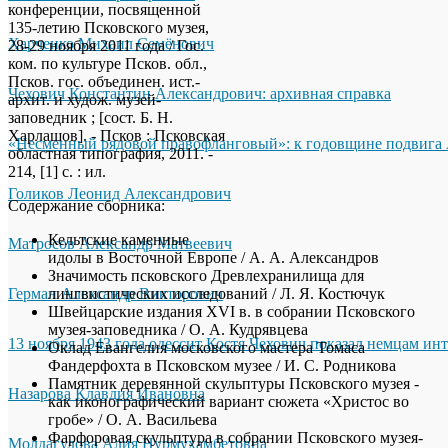
конференции, посвященной
135-летию Псковского музея,
Харченко Михаил Семёнович
28-29 ноября 2011 года / Гос.
ком. по культуре Псков. обл.,
Псков. гос. объединен. ист.-
Чехович Константин Александрович: архивная справка
архит. и худож. музей-
заповедник ; [сост. Б. Н.
Харлашов]. - Псков : Псковская
«Несменный рядовой правофланговый»: к годовщине подвига 
областная типография, 2011. -
214, [1] с. : ил.
Голиков Леонид Александрович
Содержание сборника:
Кельтские каменные
Матросов Александр Матвеевич
идолы в Восточной Европе / А. А. Александров
Значимость псковского Древлехранилища для
Герман Александр Викторович
лингвистических исследований / Л. Я. Костючук
Швейцарские издания XVI в. в собрании Псковского
музея-заповедника / О. А. Кудрявцева
13 ноября 1943 года одессит Костя Чехович показал немцам ин
Оклад Евангелия московского мастера Томаса
Фандерфохта в Псковском музее / И. С. Родникова
Памятник деревянной скульптуры Псковского музея -
Назарова Клавдия Ивановна
как иконографический вариант сюжета «Христос во
гробе» / О. А. Васильева
Фарфоровая скульптура в собрании Псковского музея-
Молдагулова Алия Нурмухамбетовна