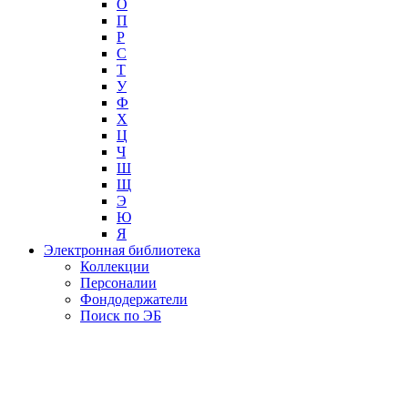
О
П
Р
С
Т
У
Ф
Х
Ц
Ч
Ш
Щ
Э
Ю
Я
Электронная библиотека
Коллекции
Персоналии
Фондодержатели
Поиск по ЭБ