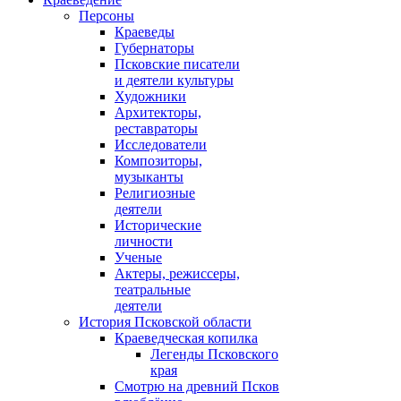
Персоны
Краеведы
Губернаторы
Псковские писатели
и деятели культуры
Художники
Архитекторы,
реставраторы
Исследователи
Композиторы,
музыканты
Религиозные
деятели
Исторические
личности
Ученые
Актеры, режиссеры,
театральные
деятели
История Псковской области
Краеведческая копилка
Легенды Псковского
края
Смотрю на древний Псков