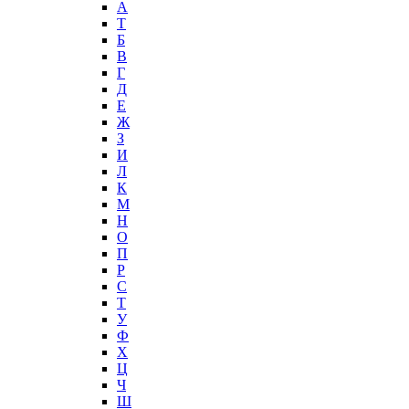
А
T
Б
В
Г
Д
Е
Ж
З
И
Л
К
М
Н
О
П
Р
С
Т
У
Ф
Х
Ц
Ч
Ш