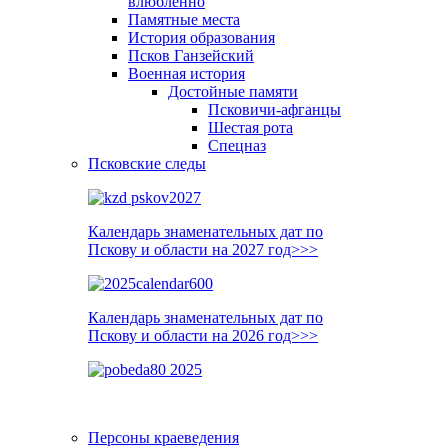
влюблённо
Памятные места
История образования
Псков Ганзейский
Военная история
Достойные памяти
Псковичи-афганцы
Шестая рота
Спецназ
Псковские следы
Календарь знаменательных дат по
Пскову и области на 2027 год>>>
Календарь знаменательных дат по
Пскову и области на 2026 год>>>
Персоны краеведения