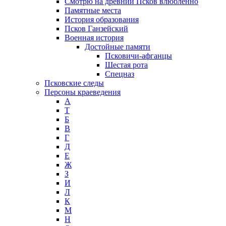
Смотрю на древний Псков влюблённо
Памятные места
История образования
Псков Ганзейский
Военная история
Достойные памяти
Псковичи-афганцы
Шестая рота
Спецназ
Псковские следы
Персоны краеведения
А
T
Б
В
Г
Д
Е
Ж
З
И
Л
К
М
Н