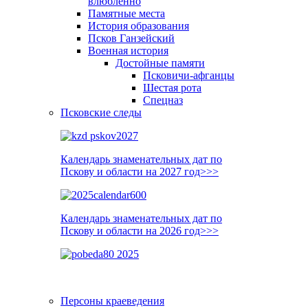
влюблённо
Памятные места
История образования
Псков Ганзейский
Военная история
Достойные памяти
Псковичи-афганцы
Шестая рота
Спецназ
Псковские следы
Календарь знаменательных дат по
Пскову и области на 2027 год>>>
Календарь знаменательных дат по
Пскову и области на 2026 год>>>
Персоны краеведения