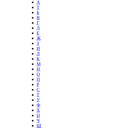
А
T
Б
В
Г
Д
Е
Ж
З
И
Л
К
М
Н
О
П
Р
С
Т
У
Ф
Х
Ц
Ч
Ш