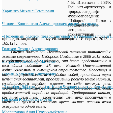
/ В. Игнатьева ; ГБУК
Гос. ист.-архитектур. и
Харченко Михаил Семёнович
природ.-ландшафт.
музей-заповедник
"Изборск". - Псков :
Чехович Константин Александрович: архивная справка
Государственный
историко-
архитектурный и
«Несменный рядовой правофланговый»: к годовщине подвига 
природно-ландшафтный музей-заповедник "Изборск", 2012. -
165, [2] с. : ил.
Голиков Леонид Александрович
Очерки Валентины Игнатьевой знакомят читателей с
жизнью современного Изборска. Созданные в 2008-2012 годах
и собранные под одну обложку, они дают представление о
Матросов Александр Матвеевич
важнейших событиях ХХ века: Великой Отечественной
войне, колхозном и культурном строительстве. Повествуя о
Герман Александр Викторович
них, автор рассказывает о судьбах людей, прошедших через
испытания военных лет, прославивших родную землю мирным,
созидательным трудом, взявших на себя нелегкую роль
13 ноября 1943 года одессит Костя Чехович показал немцам ин
хранителей уникального культурно-исторического наследия,
продолжателей народных традиций. Традиционное начало,
крепящее семейные, человеческие узы, ярко проступает в
Назарова Клавдия Ивановна
очерках о русском и сетоском крестьянстве, испокон веков
живущем на одной земле.
Молдагулова Алия Нурмухамбетовна