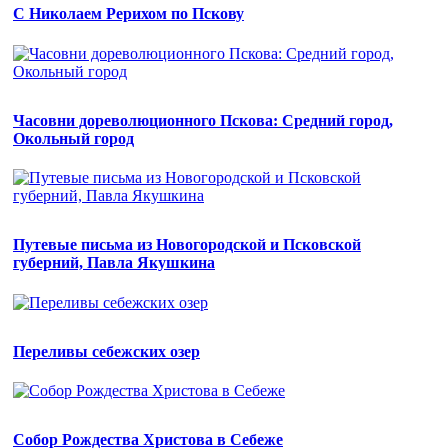
С Николаем Рерихом по Пскову
Часовни дореволюционного Пскова: Средний город,
Окольный город
Путевые письма из Новогородской и Псковской
губерний, Павла Якушкина
Переливы себежских озер
Собор Рождества Христова в Себеже