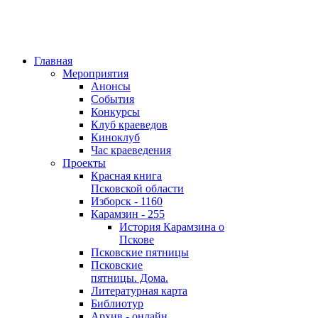
Главная
Мероприятия
Анонсы
События
Конкурсы
Клуб краеведов
Киноклуб
Час краеведения
Проекты
Красная книга
Псковской области
Изборск - 1160
Карамзин - 255
История Карамзина о
Пскове
Псковские пятницы
Псковские
пятницы. Дома.
Литературная карта
Библиотур
Архив - онлайн