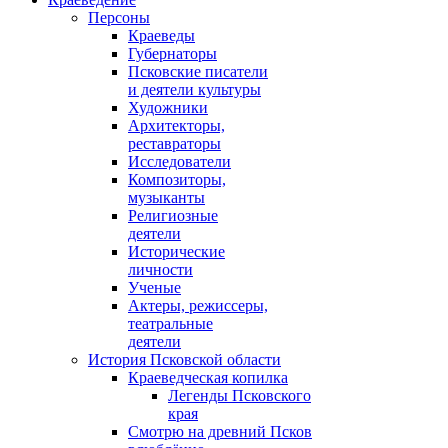
Персоны
Краеведы
Губернаторы
Псковские писатели
и деятели культуры
Художники
Архитекторы,
реставраторы
Исследователи
Композиторы,
музыканты
Религиозные
деятели
Исторические
личности
Ученые
Актеры, режиссеры,
театральные
деятели
История Псковской области
Краеведческая копилка
Легенды Псковского
края
Смотрю на древний Псков