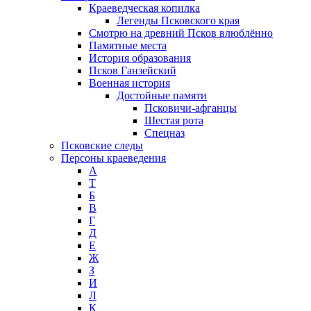
Краеведческая копилка
Легенды Псковского края
Смотрю на древний Псков влюблённо
Памятные места
История образования
Псков Ганзейский
Военная история
Достойные памяти
Псковичи-афганцы
Шестая рота
Спецназ
Псковские следы
Персоны краеведения
А
T
Б
В
Г
Д
Е
Ж
З
И
Л
К