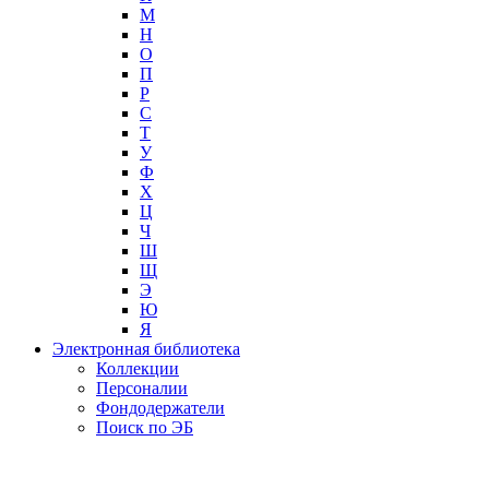
М
Н
О
П
Р
С
Т
У
Ф
Х
Ц
Ч
Ш
Щ
Э
Ю
Я
Электронная библиотека
Коллекции
Персоналии
Фондодержатели
Поиск по ЭБ