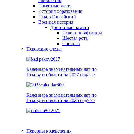
влюблённо
Памятные места
История образования
Псков Ганзейский
Военная история
Достойные памяти
Псковичи-афганцы
Шестая рота
Спецназ
Псковские следы
Календарь знаменательных дат по
Пскову и области на 2027 год>>>
Календарь знаменательных дат по
Пскову и области на 2026 год>>>
Персоны краеведения