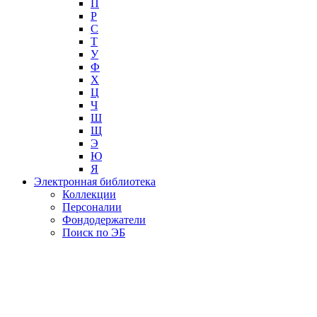
П
Р
С
Т
У
Ф
Х
Ц
Ч
Ш
Щ
Э
Ю
Я
Электронная библиотека
Коллекции
Персоналии
Фондодержатели
Поиск по ЭБ