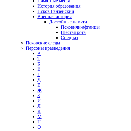
Памятные места
История образования
Псков Ганзейский
Военная история
Достойные памяти
Псковичи-афганцы
Шестая рота
Спецназ
Псковские следы
Персоны краеведения
А
T
Б
В
Г
Д
Е
Ж
З
И
Л
К
М
Н
О