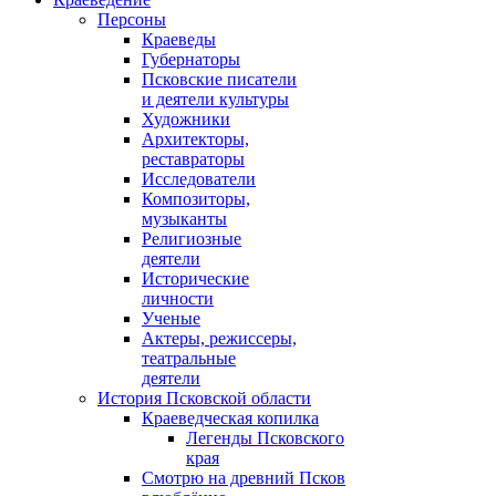
Персоны
Краеведы
Губернаторы
Псковские писатели
и деятели культуры
Художники
Архитекторы,
реставраторы
Исследователи
Композиторы,
музыканты
Религиозные
деятели
Исторические
личности
Ученые
Актеры, режиссеры,
театральные
деятели
История Псковской области
Краеведческая копилка
Легенды Псковского
края
Смотрю на древний Псков