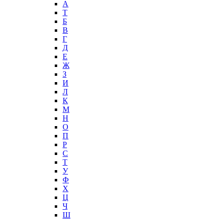
А
T
Б
В
Г
Д
Е
Ж
З
И
Л
К
М
Н
О
П
Р
С
Т
У
Ф
Х
Ц
Ч
Ш