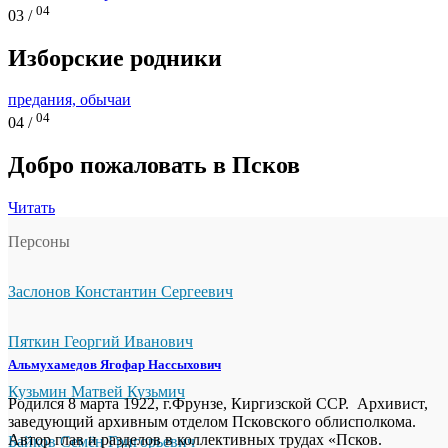
04
03 /
Изборские родники
предания, обычаи
04
04 /
Добро пожаловать в Псков
Читать
Персоны
Заслонов Константин Сергеевич
Пяткин Георгий Иванович
Альмухамедов Ягофар Нассыхович
Кузьмин Матвей Кузьмич
Родился 8 марта 1922, г.Фрунзе, Киргизской ССР. Архивист,
заведующий архивным отделом Псковского облисполкома.
Автор глав и разделов в коллективных трудах «Псков.
Байков Семён Григорьевич