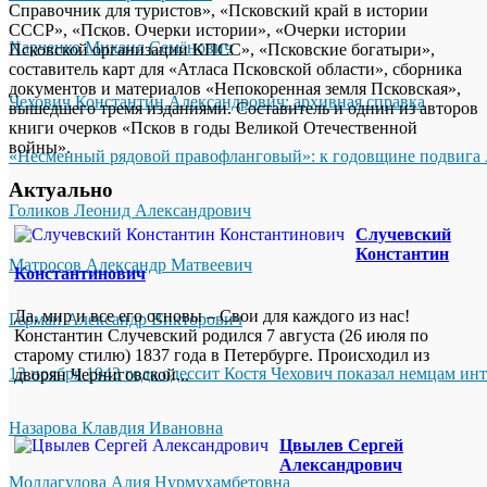
Справочник для туристов», «Псковский край в истории
СССР», «Псков. Очерки истории», «Очерки истории
Харченко Михаил Семёнович
Псковской организации КПСС», «Псковские богатыри»,
составитель карт для «Атласа Псковской области», сборника
документов и материалов «Непокоренная земля Псковская»,
Чехович Константин Александрович: архивная справка
вышедшего тремя изданиями. Составитель и однин из авторов
книги очерков «Псков в годы Великой Отечественной
войны».
«Несменный рядовой правофланговый»: к годовщине подвига 
Актуально
Голиков Леонид Александрович
Случевский
Константин
Матросов Александр Матвеевич
Константинович
Да, мир и все его основы – Свои для каждого из нас!
Герман Александр Викторович
Константин Случевский родился 7 августа (26 июля по
старому стилю) 1837 года в Петербурге. Происходил из
13 ноября 1943 года одессит Костя Чехович показал немцам ин
дворян Черниговской...
Назарова Клавдия Ивановна
Цвылев Сергей
Александрович
Молдагулова Алия Нурмухамбетовна