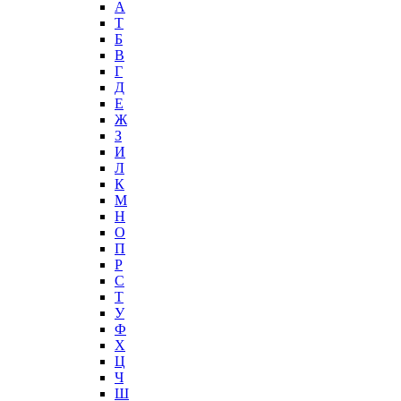
А
T
Б
В
Г
Д
Е
Ж
З
И
Л
К
М
Н
О
П
Р
С
Т
У
Ф
Х
Ц
Ч
Ш