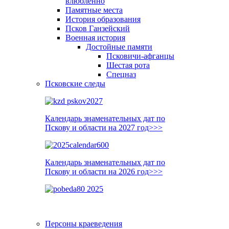
влюблённо
Памятные места
История образования
Псков Ганзейский
Военная история
Достойные памяти
Псковичи-афганцы
Шестая рота
Спецназ
Псковские следы
Календарь знаменательных дат по
Пскову и области на 2027 год>>>
Календарь знаменательных дат по
Пскову и области на 2026 год>>>
Персоны краеведения