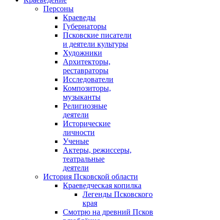
Персоны
Краеведы
Губернаторы
Псковские писатели
и деятели культуры
Художники
Архитекторы,
реставраторы
Исследователи
Композиторы,
музыканты
Религиозные
деятели
Исторические
личности
Ученые
Актеры, режиссеры,
театральные
деятели
История Псковской области
Краеведческая копилка
Легенды Псковского
края
Смотрю на древний Псков