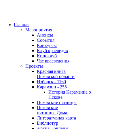
Главная
Мероприятия
Анонсы
События
Конкурсы
Клуб краеведов
Киноклуб
Час краеведения
Проекты
Красная книга
Псковской области
Изборск - 1160
Карамзин - 255
История Карамзина о
Пскове
Псковские пятницы
Псковские
пятницы. Дома.
Литературная карта
Библиотур
Архив - онлайн