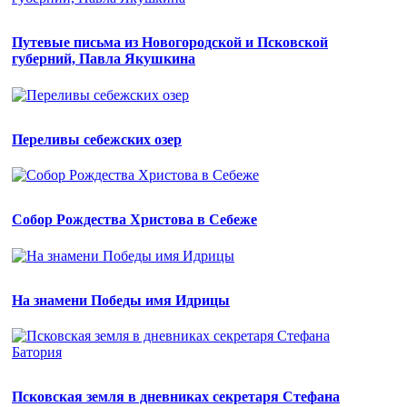
Путевые письма из Новогородской и Псковской
губерний, Павла Якушкина
Переливы себежских озер
Собор Рождества Христова в Себеже
На знамени Победы имя Идрицы
Псковская земля в дневниках секретаря Стефана