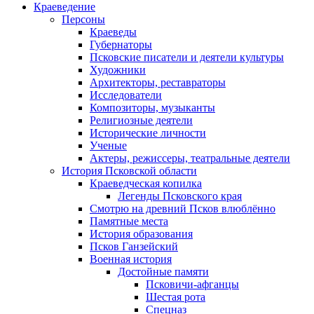
Краеведение
Персоны
Краеведы
Губернаторы
Псковские писатели и деятели культуры
Художники
Архитекторы, реставраторы
Исследователи
Композиторы, музыканты
Религиозные деятели
Исторические личности
Ученые
Актеры, режиссеры, театральные деятели
История Псковской области
Краеведческая копилка
Легенды Псковского края
Смотрю на древний Псков влюблённо
Памятные места
История образования
Псков Ганзейский
Военная история
Достойные памяти
Псковичи-афганцы
Шестая рота
Спецназ