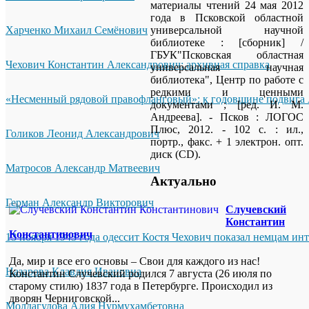
материалы чтений 24 мая 2012
года в Псковской областной
Харченко Михаил Семёнович
универсальной научной
библиотеке : [сборник] /
ГБУК"Псковская областная
Чехович Константин Александрович: архивная справка
универсальная научная
библиотека", Центр по работе с
редкими и ценными
«Несменный рядовой правофланговый»: к годовщине подвига 
документами ; [ред. И. М.
Андреева]. - Псков : ЛОГОС
Плюс, 2012. - 102 с. : ил.,
Голиков Леонид Александрович
портр., факс. + 1 электрон. опт.
диск (CD).
Матросов Александр Матвеевич
Актуально
Герман Александр Викторович
Случевский
Константин
Константинович
13 ноября 1943 года одессит Костя Чехович показал немцам ин
Да, мир и все его основы – Свои для каждого из нас!
Назарова Клавдия Ивановна
Константин Случевский родился 7 августа (26 июля по
старому стилю) 1837 года в Петербурге. Происходил из
дворян Черниговской...
Молдагулова Алия Нурмухамбетовна