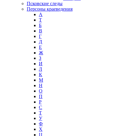
Псковские следы
Персоны краеведения
А
T
Б
В
Г
Д
Е
Ж
З
И
Л
К
М
Н
О
П
Р
С
Т
У
Ф
Х
Ц