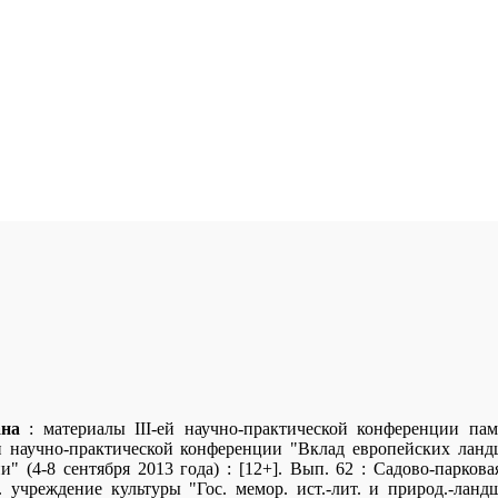
на
: материалы III-ей научно-практической конференции па
 и научно-практической конференции "Вклад европейских лан
и" (4-8 сентября 2013 года) : [12+]. Вып. 62 : Садово-паркова
. учреждение культуры "Гос. мемор. ист.-лит. и природ.-лан