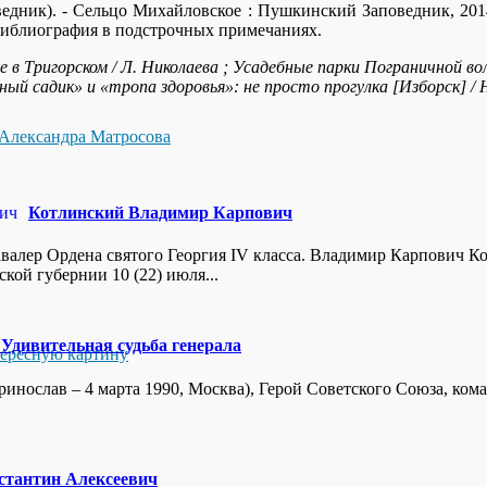
ник). - Сельцо Михайловское : Пушкинский Заповедник, 2014. - 1
Библиография в подстрочных примечаниях.
е в Тригорском / Л. Николаева ; Усадебные парки Пограничной в
ный садик» и «тропа здоровья»: не просто прогулка [Изборск] / 
Александра Матросова
Котлинский Владимир Карпович
валер Ордена святого Георгия IV класса. Владимир Карпович К
ой губернии 10 (22) июля...
 Удивительная судьба генерала
тересную картину
еринослав – 4 марта 1990, Москва), Герой Советского Союза, 
стантин Алексеевич