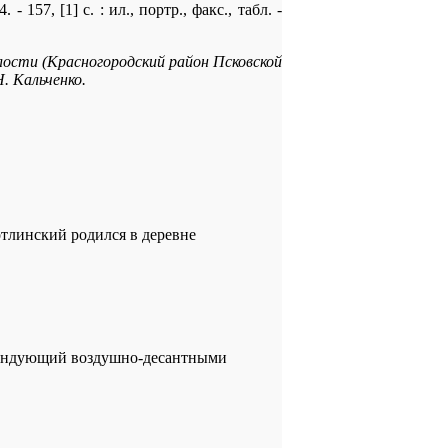
57, [1] с. : ил., портр., факс., табл. -
олости (Красногородский район Псковской
Н. Кальченко.
отлинский родился в деревне
командующий воздушно-десантными