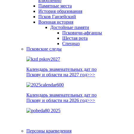
влюблённо
Памятные места
История образования
Псков Ганзейский
Военная история
Достойные памяти
Псковичи-афганцы
Шестая рота
Спецназ
Псковские следы
Календарь знаменательных дат по
Пскову и области на 2027 год>>>
Календарь знаменательных дат по
Пскову и области на 2026 год>>>
Персоны краеведения