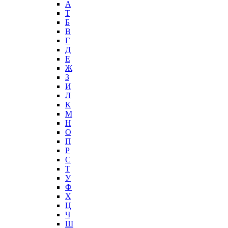
А
T
Б
В
Г
Д
Е
Ж
З
И
Л
К
М
Н
О
П
Р
С
Т
У
Ф
Х
Ц
Ч
Ш