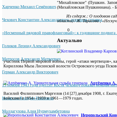
"Михайловское" (Пушкин. Заповед
Харченко Михаил Семёнович
(Михайловская Пушкиниана). - 
Из содерж.: О плодовом сад
Чехович Константин Александрович: архивная справка
области) / Ж. Тарасова ; «Нескуч
0
«Несменный рядовой правофланговый»: к годовщине подвига 
Актуально
Голиков Леонид Александрович
Матросов Александр Матвеевич
участник Первой мировой войны, герой «атаки мертвецов», ка
Кириллова Мыза Лисинской волости Островского уезда Псковск
Герман Александр Викторович
Артёменко А.
13 ноября 1943 года одессит Костя Чехович показал немцам ин
Василий Филиппович Маргелов (14 [27] декабря 1908, г. Екат
Назарова Клавдия Ивановна
войсками в 1954—1959 и 1961—1979 годах.
Молдагулова Алия Нурмухамбетовна
Иеропольский Кон