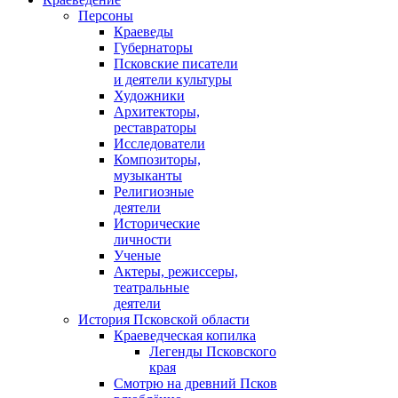
Персоны
Краеведы
Губернаторы
Псковские писатели
и деятели культуры
Художники
Архитекторы,
реставраторы
Исследователи
Композиторы,
музыканты
Религиозные
деятели
Исторические
личности
Ученые
Актеры, режиссеры,
театральные
деятели
История Псковской области
Краеведческая копилка
Легенды Псковского
края
Смотрю на древний Псков