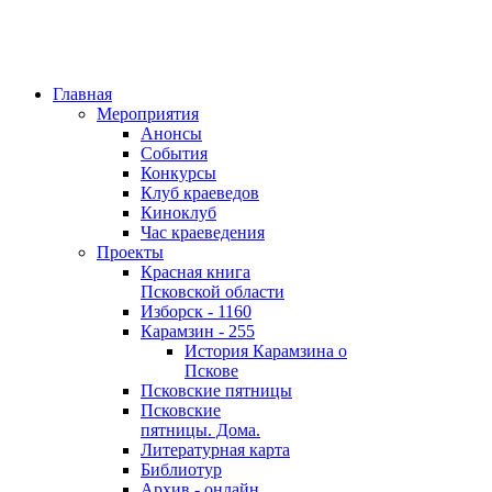
Главная
Мероприятия
Анонсы
События
Конкурсы
Клуб краеведов
Киноклуб
Час краеведения
Проекты
Красная книга
Псковской области
Изборск - 1160
Карамзин - 255
История Карамзина о
Пскове
Псковские пятницы
Псковские
пятницы. Дома.
Литературная карта
Библиотур
Архив - онлайн