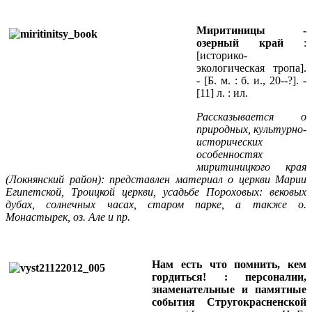
Миритиницы -
озерный край
:
[историко-
экологическая тропа].
- [Б. м. : б. и., 20--?]. -
[11] л. : ил.
Рассказывается о
природных, культурно-
исторических
особенностях
миритиницкого края
(Локнянский район): представлен материал о церкви Марии
Египетской, Троицкой церкви, усадьбе Пороховых: вековых
дубах, солнечных часах, старом парке, а также о.
Монастырек, оз. Але и пр.
Нам есть что помнить, кем
гордиться! : персоналии,
знаменательные и памятные
события Стругокрасненской