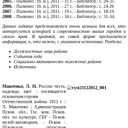
2005.
- Палкино : [б. и.], 2011. - 31 с. - Библиогр.: с. 29-31.
2006.
- Палкино : [б. и.], 2011. - 27 с. - Библиогр.: с. 24-26
2007
. - Палкино : [б. и.], 2011. - 19 с. - Библиогр.: с. 18-19.
2008
. - Палкино : [б. и.], 2011. - 34 с. - Библиогр.: с. 31-34.
Данное издание представляется очень ценным для всех, кто
интересуется историей и современностью малых городов и
своего края. В краткой, но емкой форме предлагается
информация, и, что важно, с указанием источника. Разделы:
Должностные лица района
События года
Социально-экономическое положение района
Источники
Макеенко, Л. Н.
России честь,
надежда, щит : посвящается
псковичам-героям
Отечественной войны 1812 г. /
Л. Макеенко ; Администрация
Псков. обл., Гос. ком. Псков.
обл. по культуре, ГБУ - Псков.
музей-заповедник. - Псков :
Псковская областная