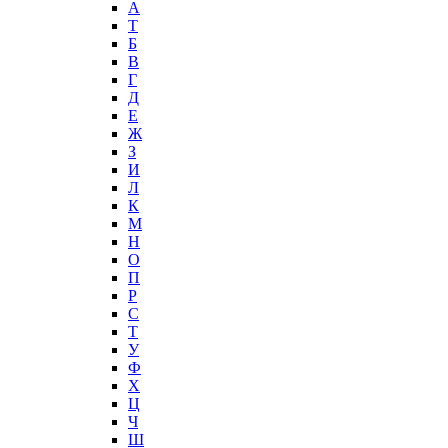
А
T
Б
В
Г
Д
Е
Ж
З
И
Л
К
М
Н
О
П
Р
С
Т
У
Ф
Х
Ц
Ч
Ш