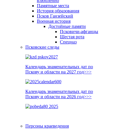
влюблённо
Памятные места
История образования
Псков Ганзейский
Военная история
Достойные памяти
Псковичи-афганцы
Шестая рота
Спецназ
Псковские следы
Календарь знаменательных дат по
Пскову и области на 2027 год>>>
Календарь знаменательных дат по
Пскову и области на 2026 год>>>
Персоны краеведения