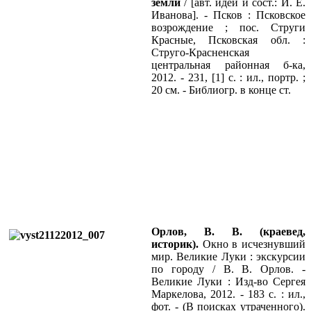
земли
/ [авт. идеи и сост.: И. Е.
Иванова]. - Псков : Псковское
возрождение ; пос. Струги
Красные, Псковская обл. :
Струго-Красненская
центральная районная б-ка,
2012. - 231, [1] с. : ил., портр. ;
20 см. - Библиогр. в конце ст.
Орлов, В. В. (краевед,
историк).
Окно в исчезнувший
мир. Великие Луки : экскурсии
по городу / В. В. Орлов. -
Великие Луки : Изд-во Сергея
Маркелова, 2012. - 183 с. : ил.,
фот. - (В поисках утраченного).