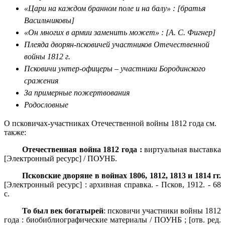
«Цари на каждом бранном поле и на балу» : [братья
Васильчиковы]
«Он многих в армии заменить может» : [А. С. Фигнер]
Плеяда дворян-псковичей участников Отечественной
войны 1812 г.
Псковичи унтер-офицеры – участники Бородинского
сражения
За примерные пожертвования
Родословные
О псковичах-участниках Отечественной войны 1812 года см.
также:
Отечественная война 1812 года :
виртуальная выставка
[Электронный ресурс] / ПОУНБ.
Псковские дворяне в войнах 1806, 1812, 1813 и 1814 гг.
[Электронный ресурс] : архивная справка. - Псков, 1912. - 68
с.
То был век богатырей
: псковичи участники войны 1812
года : биобиблиографические материалы / ПОУНБ ; [отв. ред.