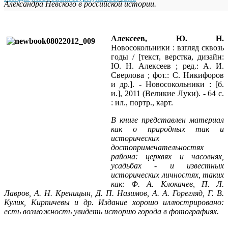
Александра Невского в российской истории.
Алексеев, Ю. Н.
Новосокольники : взгляд сквозь
годы / [текст, верстка, дизайн:
Ю. Н. Алексеев ; ред.: А. И.
Сверлова ; фот.: С. Никифоров
и др.]. - Новосокольники : [б.
и.], 2011 (Великие Луки). - 64 с.
: ил., портр., карт.
В книге представлен материал
как о природных так и
исторических
достопримечательностях
района: церквях и часовнях,
усадьбах - и известных
исторических личностях, таких
как: Ф. А. Клокачев, П. Л.
Лавров, А. Н. Креницын, Д. П. Назимов, А. А. Горегляд, Г. В.
Кулик, Кирпичевы и др. Издание хорошо иллюстрировано:
есть возможность увидеть историю города в фотографиях.