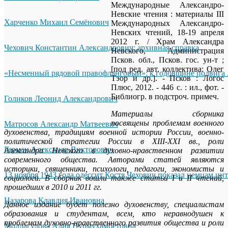
Международные Александро-
Невские чтения : материалы III
Харченко Михаил Семёнович
Международных Александро-
Невских чтений, 18-19 апреля
2012 г. / Храм Александра
Чехович Константин Александрович: архивная справка
Невского, Администрация
Псков. обл., Псков. гос. ун-т ;
[под ред. авт. коллектива: Олег
«Несменный рядовой правофланговый»: к годовщине подвига 
Тэор и др.]. - Псков : Логос
Плюс, 2012. - 446 с. : ил., фот. -
Библиогр. в подстроч. примеч.
Голиков Леонид Александрович
Материалы сборника
посвящены проблемам военного
Матросов Александр Матвеевич
духовенства, традициям военной истории России, военно-
политической стратегии России в XIII-XXI вв., роли
Герман Александр Викторович
Александра Невского в духовно-нравственном развитии
современного общества. Авторами статей являются
историки, священники, психологи, педагоги, экономисты и
13 ноября 1943 года одессит Костя Чехович показал немцам ин
социологи. В сборник вошли также статьи I и II чтений,
прошедших в 2010 и 2011 гг.
Назарова Клавдия Ивановна
Данное издание будет полезно духовенству, специалистам
образования и студентам, всем, кто неравнодушен к
проблемам духовно-нравственного развития общества и роли
Молдагулова Алия Нурмухамбетовна