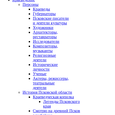
Персоны
Краеведы
Губернаторы
Псковские писатели
и деятели культуры
Художники
Архитекторы,
реставраторы
Исследователи
Композиторы,
музыканты
Религиозные
деятели
Исторические
личности
Ученые
Актеры, режиссеры,
театральные
деятели
История Псковской области
Краеведческая копилка
Легенды Псковского
края
Смотрю на древний Псков