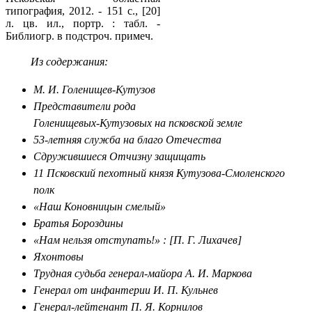
типография, 2012. - 151 с., [20]
л. цв. ил., портр. : табл. -
Библиогр. в подстроч. примеч.
Из содержания:
М. И. Голенищев-Кутузов
Представители рода
Голенищевых-Кутузовых на псковской земле
53-летняя служба на благо Отечества
Сдружившиеся Отчизну защищать
11 Псковский пехотный князя Кутузова-Смоленского
полк
«Наш Коновницын смелый»
Братья Бороздины
«Нам нельзя отступать!» : [П. Г. Лихачев]
Яхонтовы
Трудная судьба генерал-майора А. И. Маркова
Генерал от инфантерии И. П. Кульнев
Генерал-лейтенант П. Я. Корнилов