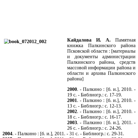
Кайдалова И. А.
Памятная
книжка Палкинского района
Псковской области : [материалы
и документы администрации
Палкинского района, средств
массовой информации района и
области и архива Палкинского
района]
2000
. - Палкино : [б. и.], 2010. -
19 с. - Библиогр.: с. 17-19.
2001
. - Палкино : [б. и.], 2010. -
13 с. - Библиогр.: с. 12-13.
2002
. - Палкино : [б. и.], 2010. -
18 с. - Библиогр.: с. 16-17.
2003
. - Палкино : [б. и.], 2011. -
26 с. - Библиогр.: с. 24-26.
2004
. - Палкино : [б. и.], 2011. - 31 с. - Библиогр.: с. 29-31.