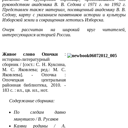
руководством академика В. В. Седова с 1971 г. по 1992 г.
Представлен также материал, посвященный академику В. В.
Седову, карту с указанием памятников истории и культуры
Изборской земли и сокращенная летопись Изборска.
Очерк рассчитан на широкий круг читателей,
интересующихся историей России.
Живое слово Опочки
:
историко-литературный
сборник / [сост.: С. Н. Куксина,
М. С. Яковлева; ред.: М. С.
Яковлева]. - Опочка :
Опочецкая центральная
районная библиотека, 2010. -
183 с. : ил., цв. ил., нот.
Содержание сборника:
По следам давно
минувшего / В. Русаков
Камни родины / А.