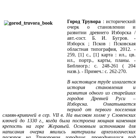
Город Трувора
: исторический
очерк о становлении и
развитии древнего Изборска /
авт.-сост. Б. И. Бугров. -
Изборск ; Псков : Псковская
областная типография, 2012. -
259, [1] с., [1] карта : ил., цв.
ил., портр., карты, планы. -
Библиогр.: с. 248-261 ( 204
назв.). - Примеч.: с. 262-270.
В настоящем труде излагается
история становления и
развития одного из старейших
городов Древней Руси –
Изборска. Охватывается
период от первого поселения
славян-кривичей в сер.
VII в. На высоком холме у Словенских
ключей до 1330 г., когда была построена мощная каменная
крепость на горе Жеравьей. Основным источником для
написания очерка явились материалы археологических
раскопок на Труворовом городище, проводившихся под