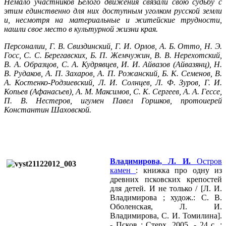
Немало участников Белого движения связали свою судьбу с
этим единственно для них доступным уголком русской земли
и, несмотря на материальные и житейские трудности,
нашли свое место в культурной жизни края.
Персоналии, Г. В. Свиздинский, Г. И. Орлов, А. Б. Отто, Н. Э.
Госс, С. С. Берегавских, Б. П. Жемчужин, В. В. Нерехотский,
В. А. Образцов, С. А. Кудрявцев, И. И. Айвазов (Айвазянц), Н.
В. Рудаков, А. П. Захаров, А. П. Рожанский, Б. К. Семенов, В.
А. Костенко-Родзиевский, Л. И. Солнцев, Л. Ф. Зуров, Г. И.
Копьев (Афанасьев), А. М. Максимов, С. К. Сергеев, А. А. Гессе,
П. В. Нестеров, игумен Павел Горшков, протоиерей
Константин Шаховской.
Владимирова, Л. И.
Остров
камен
: книжка про одну из
древних псковских крепостей
для детей. И не только / [Л. И.
Владимирова ; худож.: С. В.
Оболенская, Л. И.
Владимирова, С. И. Томилина].
- Псков : Стерх, 2005. - 24 с. :