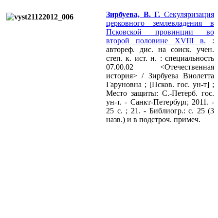
Зирбуева, В. Г.
Секуляризация
церковного землевладения в
Псковской провинции во
второй половине XVIII в.
:
автореф. дис. на соиск. учен.
степ. к. ист. н. : специальность
07.00.02 <Отечественная
история> / Зирбуева Виолетта
Гаруновна ; [Псков. гос. ун-т] ;
Место защиты: С.-Петерб. гос.
ун-т. - Санкт-Петербург, 2011. -
25 с. ; 21. - Библиогр.: с. 25 (3
назв.) и в подстроч. примеч.