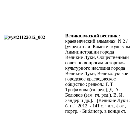
Великолукский вестник
:
краеведческий альманах. N 2 /
[учредители: Комитет культуры
Администрации города
Великие Луки, Общественный
совет по вопросам историко-
культурного наследия города
Великие Луки, Великолукское
городское краеведческое
общество ; редкол.: Г. Т.
Трофимова (гл. ред.), Д. А.
Белюков (зам. гл. ред.), В. И.
Зандер и др.]. - [Великие Луки :
б. и.], 2012. - 141 с. : ил., фот.,
портр. - Библиогр. в конце ст.