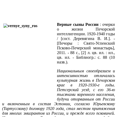
Верные сыны России
: очерки
о жизни Печорской
интеллигенции. 1920-1940 годы
/ [сост. Деревягина В. И.]. -
[Печоры : Свято-Успенский
Псково-Печерский монастырь],
2011. - 88 с., [2] л. цв. ил. : ил.,
цв. ил. - Библиогр.: с. 88 (10
назв.).
Национальным своеобразием и
интенсивностью отличалась
культурная жизнь в Печорском
крае в 1920-1930-е годы.
Петсерский уезд, с его 36-ю
тысячами коренного населения,
будучи оторванным от России
и включенным в состав Эстонии, согласно Юрьевскому
(Тартусскому) договору 1920 года, стал местом притяжения
для многих эмигрантов из России, и прежде всего псковичей.