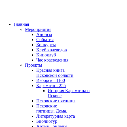
Главная
Мероприятия
Анонсы
События
Конкурсы
Клуб краеведов
Киноклуб
Час краеведения
Проекты
Красная книга
Псковской области
Изборск - 1160
Карамзин - 255
История Карамзина о
Пскове
Псковские пятницы
Псковские
пятницы. Дома.
Литературная карта
Библиотур
Архив - онлайн